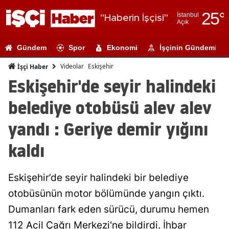
25
°
İstanbul
"Haberin İşçisi"
Açık
Adana
Gündem
Spor
Ekonomi
İşçinin Gündemi
Adıyaman
Videolar
Eskişehir
İşçi Haber
Afyonkarahi
Eskişehir'de seyir halindeki
Ağrı
belediye otobüsü alev alev
Amasya
yandı : Geriye demir yığını
Ankara
kaldı
Antalya
Eskişehir’de seyir halindeki bir belediye
Artvin
otobüsünün motor bölümünde yangın çıktı.
Aydın
Dumanları fark eden sürücü, durumu hemen
Balıkesir
112 Acil Çağrı Merkezi'ne bildirdi. İhbar