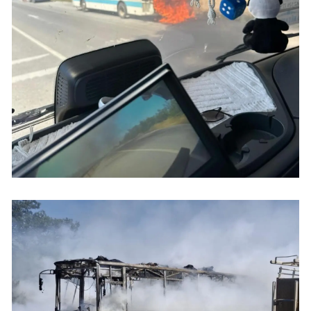
Samsun
Siirt
Sinop
Sivas
Tekirdağ
Tokat
Trabzon
Tunceli
Şanlıurfa
Uşak
Van