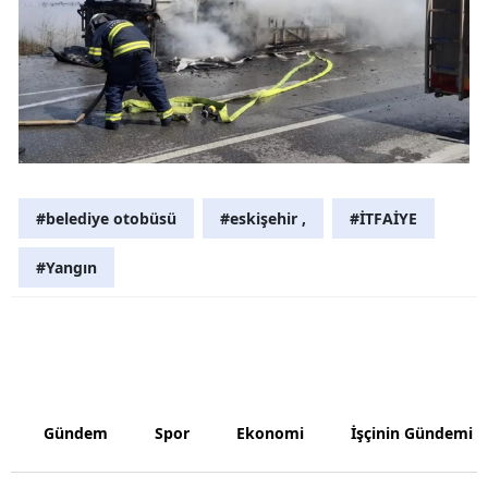
Yozgat
Zonguldak
Aksaray
Bayburt
Karaman
#belediye otobüsü
#eskişehir ,
#İTFAİYE
Kırıkkale
#Yangın
Batman
Şırnak
Bartın
Gündem
Spor
Ekonomi
İşçinin Gündemi
Ardahan
Iğdır