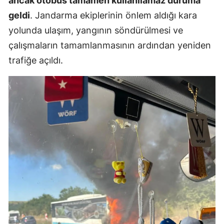
ancak otobüs tamamen kullanılamaz duruma
geldi
. Jandarma ekiplerinin önlem aldığı kara
Malatya
yolunda ulaşım, yangının söndürülmesi ve
Manisa
çalışmaların tamamlanmasının ardından yeniden
Kahramanm
trafiğe açıldı.
Mardin
Muğla
Muş
Nevşehir
Niğde
Ordu
Rize
Sakarya