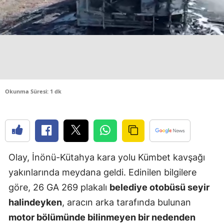
Edirne
Elazığ
Erzincan
Erzurum
Okunma Süresi: 1 dk
Eskişehir
Gaziantep
Giresun
Gümüşhan
Olay, İnönü-Kütahya kara yolu Kümbet kavşağı
yakınlarında meydana geldi. Edinilen bilgilere
Hakkari
göre, 26 GA 269 plakalı
belediye otobüsü seyir
Hatay
halindeyken
, aracın arka tarafında bulunan
motor bölümünde bilinmeyen bir nedenden
Isparta