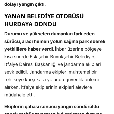
dolayı yangın çıktı
.
Mersin
YANAN BELEDIYE OTOBÜSÜ
İstanbul
HURDAYA DÖNDÜ
İzmir
Durumu ve yükselen dumanları fark eden
Kars
sürücü, aracı hemen yolun sağına park ederek
yetkililere haber verdi. İ
hbar üzerine bölgeye
Kastamonu
kısa sürede Eskişehir Büyükşehir Belediyesi
Kayseri
İtfaiye Dairesi Başkanlığı ve jandarma ekipleri
Kırklareli
sevk edildi. Jandarma ekipleri muhtemel bir
tehlikeye karşı kara yolunda güvenlik önlemi
Kırşehir
alırken, itfaiye ekiplerinin ekipleri alevlere
Kocaeli
müdahale etti.
Konya
Ekiplerin çabası sonucu yangın söndürüldü
Kütahya