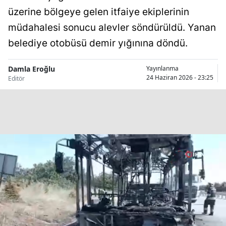
üzerine bölgeye gelen itfaiye ekiplerinin
Bilecik
müdahalesi sonucu alevler söndürüldü. Yanan
Bingöl
belediye otobüsü demir yığınına döndü.
Bitlis
Damla Eroğlu
Yayınlanma
Bolu
24 Haziran 2026 - 23:25
Editör
Burdur
Bursa
Çanakkale
Çankırı
Çorum
Denizli
Diyarbakır