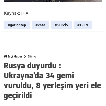
Malatya
Kaynak: İHA
Manisa
#gaziantep
#kaza
#SERVİS
#TREN
Kahramanm
Mardin
Muğla
Muş
Dünya
İşçi Haber
Rusya duyurdu :
Nevşehir
Ukrayna’da 34 gemi
Niğde
vuruldu, 8 yerleşim yeri ele
Ordu
geçirildi
Rize
Sakarya