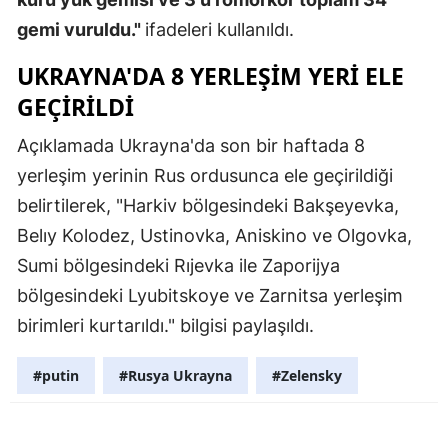
gemi vuruldu."
ifadeleri kullanıldı.
Yalova
UKRAYNA'DA 8 YERLEŞIM YERI ELE
Karabük
GEÇIRILDI
Kilis
Açıklamada Ukrayna'da son bir haftada 8
Osmaniye
yerleşim yerinin Rus ordusunca ele geçirildiği
Düzce
belirtilerek, "Harkiv bölgesindeki Bakşeyevka,
Belıy Kolodez, Ustinovka, Aniskino ve Olgovka,
Sumi bölgesindeki Rıjevka ile Zaporijya
bölgesindeki Lyubitskoye ve Zarnitsa yerleşim
birimleri kurtarıldı." bilgisi paylaşıldı.
#putin
#Rusya Ukrayna
#Zelensky