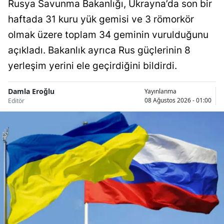
Rusya Savunma Bakanlığı, Ukrayna’da son bir
Samsun
haftada 31 kuru yük gemisi ve 3 römorkör
olmak üzere toplam 34 geminin vurulduğunu
Siirt
açıkladı. Bakanlık ayrıca Rus güçlerinin 8
Sinop
yerleşim yerini ele geçirdiğini bildirdi.
Sivas
Damla Eroğlu
Yayınlanma
Tekirdağ
08 Ağustos 2026 - 01:00
Editör
Tokat
Trabzon
Tunceli
Şanlıurfa
Uşak
Van