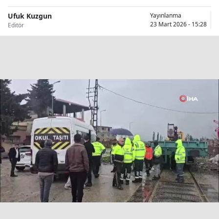
Bilecik
Ufuk Kuzgun
Yayınlanma
23 Mart 2026 - 15:28
Editör
Bingöl
Bitlis
Bolu
Burdur
Bursa
Çanakkale
Çankırı
Çorum
Denizli
Diyarbakır