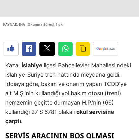
Edirne
Elazığ
KAYNAK: İHA
Okunma Süresi: 1 dk
Erzincan
Erzurum
Eskişehir
Kaza,
İslahiye
ilçesi Bahçelievler Mahallesi'ndeki
Gaziantep
İslahiye-Suriye tren hattında meydana geldi.
İddiaya göre, bakım ve onarım yapan TCDD'ye
Giresun
ait M.Ş.'nin kullandığı yol bakım otosu (treni)
Gümüşhan
hemzemin geçitte durmayan H.P.'nin (66)
Hakkari
kullandığı 27 S 6781 plakalı
okul servisine
çarptı.
Hatay
SERVIS ARACININ BOŞ OLMASI
Isparta