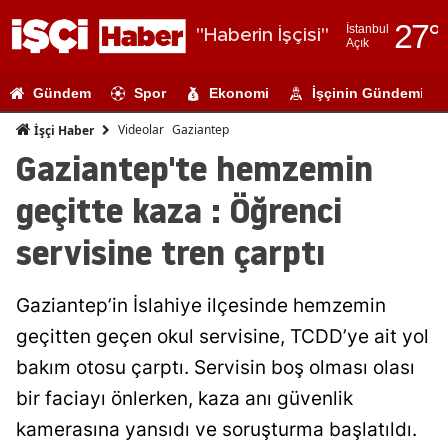
27
°
İstanbul
"Haberin İşçisi"
Açık
Adana
Gündem
Spor
Ekonomi
İşçinin Gündemi
Adıyaman
Videolar
Gaziantep
İşçi Haber
Afyonkarahi
Gaziantep'te hemzemin
Ağrı
geçitte kaza : Öğrenci
Amasya
servisine tren çarptı
Ankara
Gaziantep’in İslahiye ilçesinde hemzemin
Antalya
geçitten geçen okul servisine, TCDD’ye ait yol
Artvin
bakım otosu çarptı. Servisin boş olması olası
Aydın
bir faciayı önlerken, kaza anı güvenlik
kamerasına yansıdı ve soruşturma başlatıldı.
Balıkesir