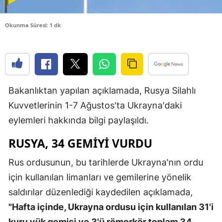
Yozgat
Okunma Süresi: 1 dk
Zonguldak
Aksaray
Bayburt
Bakanlıktan yapılan açıklamada, Rusya Silahlı
Karaman
Kuvvetlerinin 1-7 Ağustos'ta Ukrayna'daki
Kırıkkale
eylemleri hakkında bilgi paylaşıldı.
Batman
RUSYA, 34 GEMİYİ VURDU
Şırnak
Rus ordusunun, bu tarihlerde Ukrayna'nın ordu
için kullanılan limanları ve gemilerine yönelik
Bartın
saldırılar düzenlediği kaydedilen açıklamada,
Ardahan
"Hafta içinde, Ukrayna ordusu için kullanılan 31'i
Iğdır
kuru yük gemisi ve 3'ü römorkör toplam 34