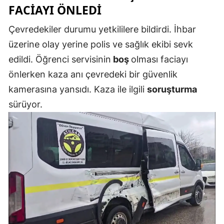
FACIAYI ÖNLEDI
Mersin
Çevredekiler durumu yetkililere bildirdi. İhbar
İstanbul
üzerine olay yerine polis ve sağlık ekibi sevk
İzmir
edildi. Öğrenci servisinin
boş
olması faciayı
önlerken kaza anı çevredeki bir güvenlik
Kars
kamerasına yansıdı. Kaza ile ilgili
soruşturma
Kastamonu
sürüyor.
Kayseri
Kırklareli
Kırşehir
Kocaeli
Konya
Kütahya