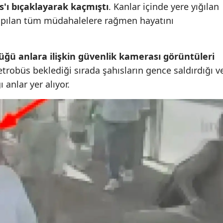
s'ı bıçaklayarak kaçmıştı
. Kanlar içinde yere yığılan
Mersin
yapılan tüm müdahalelere rağmen hayatını
İstanbul
İzmir
ğü anlara ilişkin güvenlik kamerası görüntüleri
trobüs beklediği sırada şahısların gence saldırdığı v
Kars
anlar yer alıyor.
Kastamonu
Kayseri
Kırklareli
Kırşehir
Kocaeli
Konya
Kütahya