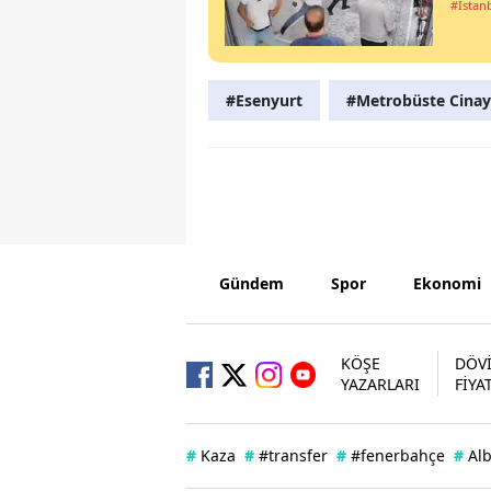
#İstan
#Esenyurt
#Metrobüste Cinay
Gündem
Spor
Ekonomi
KÖŞE
DÖV
YAZARLARI
FİYA
#
Kaza
#
#transfer
#
#fenerbahçe
#
Al