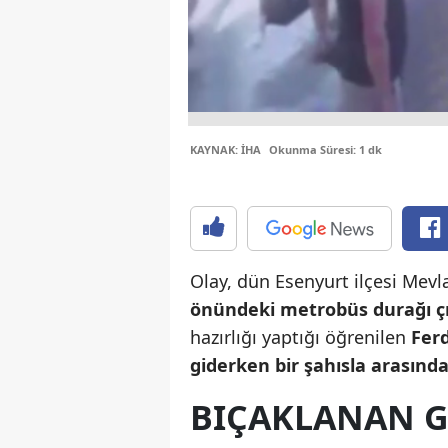
KAYNAK: İHA
Okunma Süresi: 1 dk
Olay, dün Esenyurt ilçesi Mev
önündeki metrobüs durağı çı
hazırlığı yaptığı öğrenilen
Ferdi
giderken bir şahısla arasında
BIÇAKLANAN G