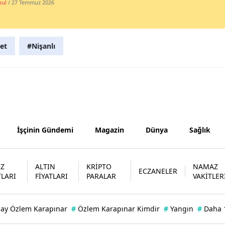
bul
/ 27 Temmuz 2026
Yozgat
Zonguldak
et
#Nişanlı
Aksaray
Bayburt
Karaman
Kırıkkale
İşçinin Gündemi
Magazin
Dünya
Sağlık
Batman
Şırnak
İZ
ALTIN
KRİPTO
NAMAZ
ECZANELER
TLARI
FİYATLARI
PARALAR
VAKİTLER
Bartın
Ardahan
bay Özlem Karapınar
#
Özlem Karapınar Kimdir
#
Yangın
#
Daha 
Iğdır