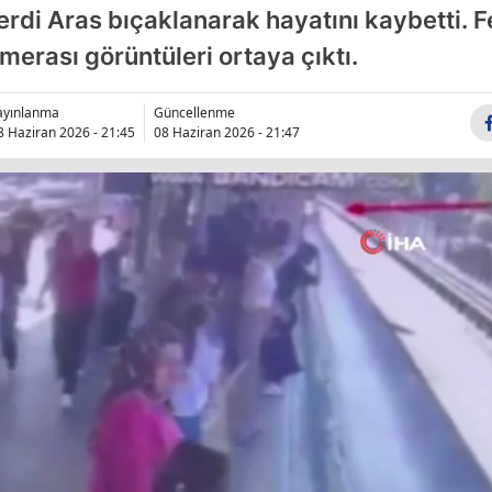
erdi Aras bıçaklanarak hayatını kaybetti. F
Bilecik
amerası görüntüleri ortaya çıktı.
Bingöl
Bitlis
ayınlanma
Güncellenme
8 Haziran 2026 - 21:45
08 Haziran 2026 - 21:47
Bolu
Burdur
Bursa
Çanakkale
Çankırı
Çorum
Denizli
Diyarbakır