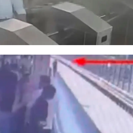
Malatya
Manisa
Kahramanmaraş
Mardin
Muğla
Muş
Nevşehir
Niğde
Ordu
Rize
Sakarya