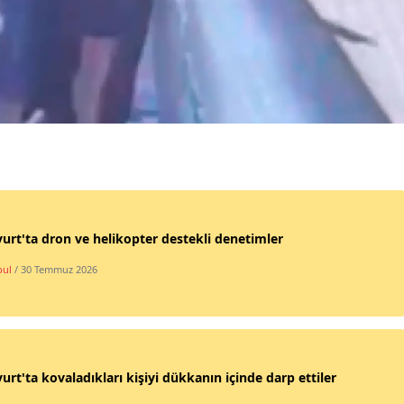
Samsun
Siirt
Sinop
Sivas
Tekirdağ
Tokat
urt'ta dron ve helikopter destekli denetimler
Trabzon
bul
/ 30 Temmuz 2026
Tunceli
Şanlıurfa
Uşak
urt'ta kovaladıkları kişiyi dükkanın içinde darp ettiler
Van