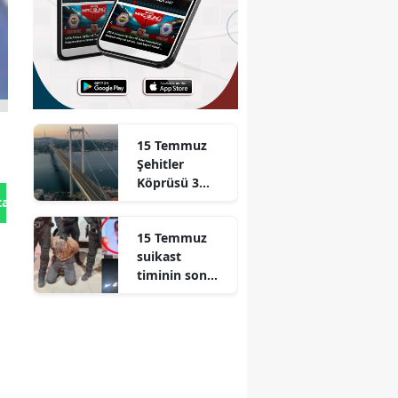
15 Temmuz
Şehitler
Köprüsü 3
gece trafiğe
tan Gönder
kapatılacak
15 Temmuz
suikast
timinin son
firarisi Burkay
Karatepe
yakalandı