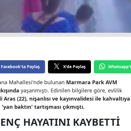
Edirne
Elazığ
Erzincan
Erzurum
Eskişehir
Facebook'ta Paylaş
X'de Paylaş
Whatsapp'
Gaziantep
Giresun
lana Mahallesi'nde bulunan
Marmara Park AVM
kışında
yaşanmıştı. Edinilen bilgilere göre, evlilik
Gümüşhane
 Aras (22), nişanlısı ve kayınvalidesi ile kahvaltıya
Hakkari
 'yan baktın' tartışması çıkmıştı.
Hatay
ENÇ HAYATINI KAYBETTI
Isparta