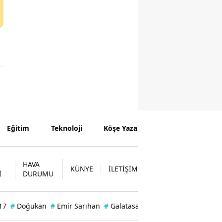
Eğitim
Teknoloji
Köşe Yazarları
HAVA
KÜNYE
İLETİŞİM
İ
DURUMU
17
#
Doğukan
#
Emir Sarıhan
#
Galatasaray'