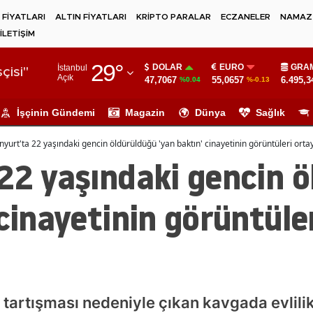
 FİYATLARI
ALTIN FİYATLARI
KRİPTO PARALAR
ECZANELER
NAMAZ 
İLETİŞİM
Adana
29
°
DOLAR
EURO
GRAM
İstanbul
Adıyaman
çisi"
Açık
47,7067
55,0657
6.495,3
%0.04
%-0.13
Afyonkarahisar
İşçinin Gündemi
Magazin
Dünya
Sağlık
Ağrı
nyurt'ta 22 yaşındaki gencin öldürüldüğü 'yan baktın' cinayetinin görüntüleri ortay
Amasya
22 yaşındaki gencin 
Ankara
 cinayetinin görüntüle
Antalya
Artvin
Aydın
Balıkesir
tartışması nedeniyle çıkan kavgada evlilik 