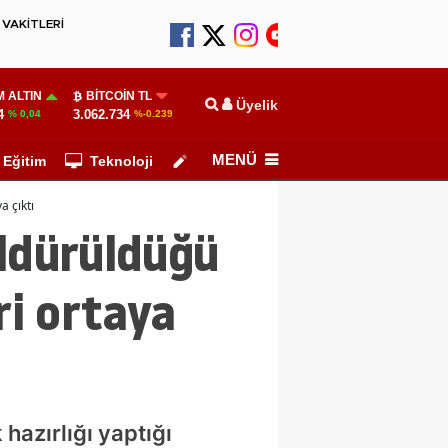
VAKİTLERİ
 ALTIN
BITCOIN TL
Üyelik
4
3.062.734
% 0,04
%-0.239
MENÜ
Eğitim
Teknoloji
Köşe Yazarları
a çıktı
öldürüldüğü
ri ortaya
hazırlığı yaptığı