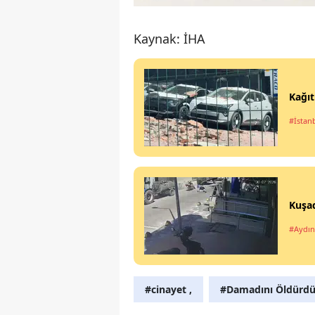
Kaynak: İHA
Kağıt
#İstan
Kuşad
#Aydın
#cinayet ,
#Damadını Öldürd