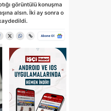
aptığı görüntülü konuşma
şına alsın. İki ay sonra o
kaydedildi.
Abone Ol