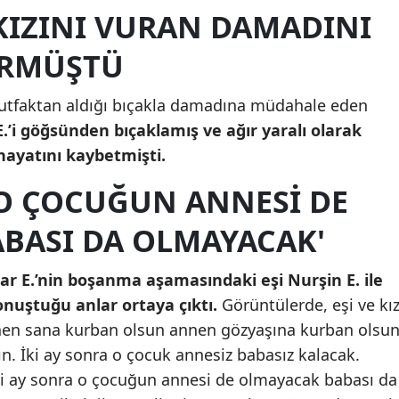
 KIZINI VURAN DAMADINI
Mersin
ÜRMÜŞTÜ
İstanbul
İzmir
tfaktan aldığı bıçakla damadına müdahale eden
E.’i göğsünden bıçaklamış ve ağır yaralı olarak
Kars
hayatını kaybetmişti.
Kastamonu
 O ÇOCUĞUN ANNESI DE
Kayseri
BASI DA OLMAYACAK'
Kırklareli
r E.’nin boşanma aşamasındaki eşi Nurşin E. ile
Kırşehir
nuştuğu anlar ortaya çıktı.
Görüntülerde, eşi ve kız
Kocaeli
nnen sana kurban olsun annen gözyaşına kurban olsun
ın. İki ay sonra o çocuk annesiz babasız kalacak.
Konya
İki ay sonra o çocuğun annesi de olmayacak babası da
Kütahya