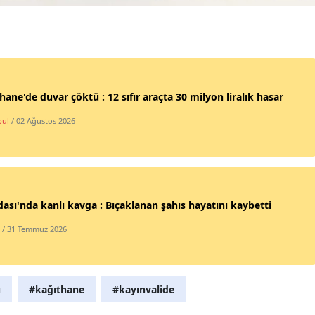
Yalova
Karabük
Kilis
hane'de duvar çöktü : 12 sıfır araçta 30 milyon liralık hasar
Osmaniye
bul
/ 02 Ağustos 2026
Düzce
ası'nda kanlı kavga : Bıçaklanan şahıs hayatını kaybetti
/ 31 Temmuz 2026
ü
#kağıthane
#kayınvalide