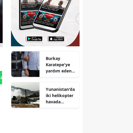
Burkay
Karatepe'ye
yardım eden
şüpheli
tan Gönder
tutuklandı
Yunanistan'da
iki helikopter
havada
çarpıştı