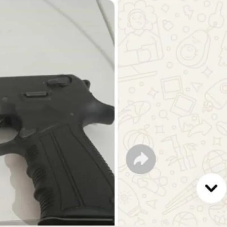
Yozgat
Zonguldak
Aksaray
Bayburt
Karaman
Kırıkkale
Batman
Şırnak
Bartın
Ardahan
Iğdır