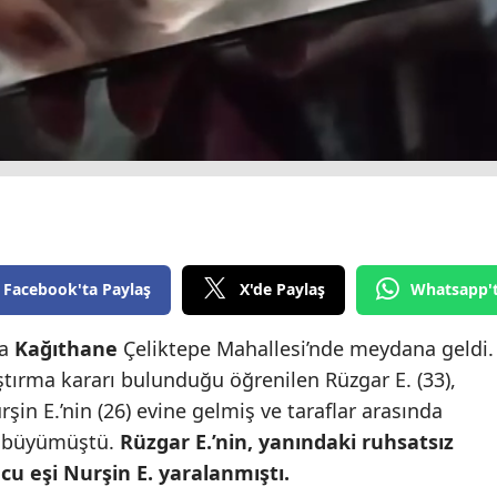
Edirne
Elazığ
Erzincan
Erzurum
Eskişehir
Gaziantep
Facebook'ta Paylaş
X'de Paylaş
Whatsapp'
Giresun
da
Kağıthane
Çeliktepe Mahallesi’nde meydana geldi.
Gümüşhane
tırma kararı bulunduğu öğrenilen Rüzgar E. (33),
Hakkari
n E.’nin (26) evine gelmiş ve taraflar arasında
Hatay
e büyümüştü.
Rüzgar E.’nin, yanındaki ruhsatsız
u eşi Nurşin E. yaralanmıştı.
Isparta