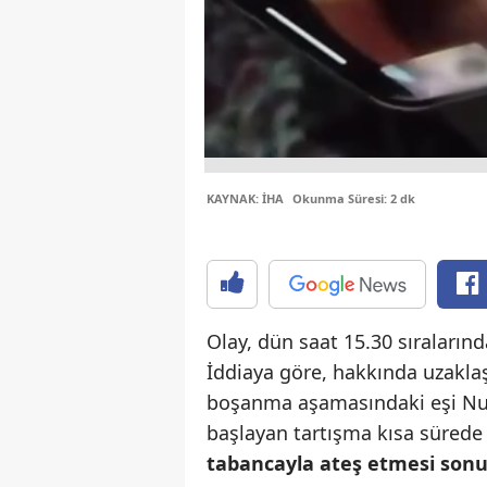
KAYNAK: İHA
Okunma Süresi: 2 dk
Olay, dün saat 15.30 sıraların
İddiaya göre, hakkında uzaklaş
boşanma aşamasındaki eşi Nurşi
başlayan tartışma kısa süred
tabancayla ateş etmesi sonuc