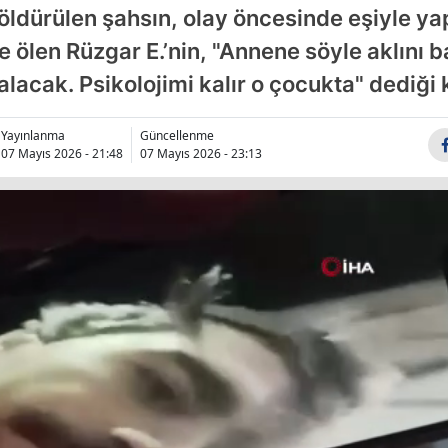
öldürülen şahsın, olay öncesinde eşiyle y
Bilecik
 ölen Rüzgar E.’nin, "Annene söyle aklını ba
Bingöl
lacak. Psikolojimi kalır o çocukta" dediği 
Bitlis
Yayınlanma
Güncellenme
Bolu
07 Mayıs 2026 - 21:48
07 Mayıs 2026 - 23:13
Burdur
Bursa
Çanakkale
Çankırı
Çorum
Denizli
Diyarbakır