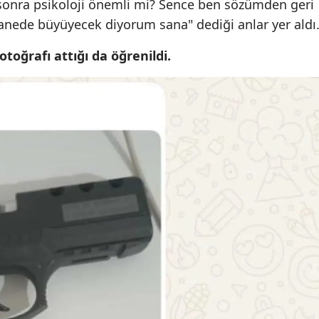
sonra psikoloji önemli mi? Sence ben sözümden geri
Malatya
nede büyüyecek diyorum sana" dediği anlar yer aldı
Manisa
otoğrafı attığı da öğrenildi.
Kahramanmaraş
Mardin
Muğla
Muş
Nevşehir
Niğde
Ordu
Rize
Sakarya