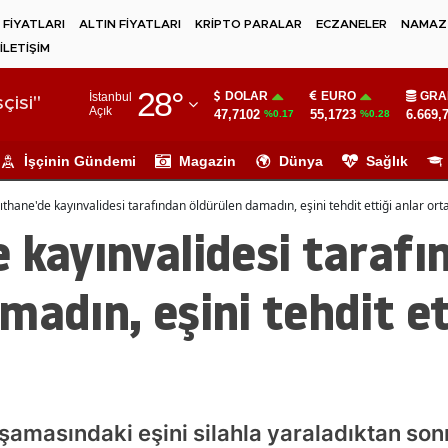
 FİYATLARI
ALTIN FİYATLARI
KRİPTO PARALAR
ECZANELER
NAMAZ 
İLETİŞİM
Adana
28
°
DOLAR
EURO
GRA
İstanbul
Adıyaman
çisi"
Açık
47,7102
55,1723
6.669,
%0.17
%0.28
Afyonkarahisar
İşçinin Gündemi
Magazin
Dünya
Sağlık
Ağrı
ıthane'de kayınvalidesi tarafından öldürülen damadın, eşini tehdit ettiği anlar orta
Amasya
 kayınvalidesi tarafı
Ankara
madın, eşini tehdit et
Antalya
Artvin
Aydın
Balıkesir
amasındaki eşini silahla yaraladıktan son