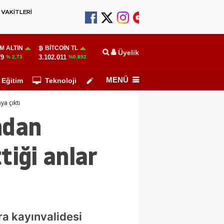
VAKİTLERİ
M ALTIN
BITCOIN TL
Üyelik
79
3.102.011
% 2,73
%0.892
MENÜ
Eğitim
Teknoloji
Köşe Yazarları
ya çıktı
ndan
tiği anlar
ra kayınvalidesi