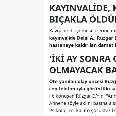
KAYINVALİDE,
BIÇAKLA ÖLD
Kavganın büyümesi üzerine mu
kayınvalide Delal A., Rüzgar 
hastaneye kaldırılan damat 
'İKI AY SONRA
OLMAYACAK BA
Öte yandan olay öncesi Rüzga
cep telefonuyla görüntülü ko
ile konuşan Rüzgar E.’nin, "A
Annene söyle aklını başına als
Psikoloji mi kalır o çocukta? 