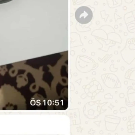
Samsun
Siirt
Sinop
Sivas
Tekirdağ
Tokat
Trabzon
Tunceli
Şanlıurfa
Uşak
Van