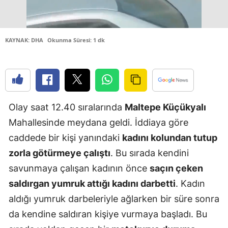
Edirne
Elazığ
KAYNAK: DHA
Okunma Süresi: 1 dk
Erzincan
Erzurum
Eskişehir
Olay saat 12.40 sıralarında
Maltepe Küçükyalı
Gaziantep
Mahallesinde meydana geldi. İddiaya göre
caddede bir kişi yanındaki
kadını kolundan tutup
Giresun
zorla götürmeye çalıştı
. Bu sırada kendini
Gümüşhan
savunmaya çalışan kadının önce
saçın çeken
Hakkari
saldırgan yumruk attığı kadını darbetti
. Kadın
aldığı yumruk darbeleriyle ağlarken bir süre sonra
Hatay
da kendine saldıran kişiye vurmaya başladı. Bu
Isparta