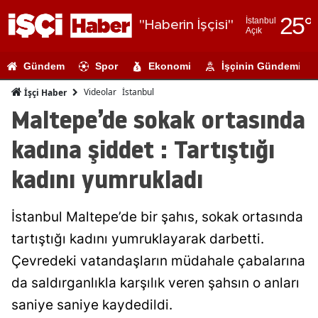
25
°
İstanbul
"Haberin İşçisi"
Açık
Adana
Gündem
Spor
Ekonomi
İşçinin Gündemi
Adıyaman
Videolar
İstanbul
İşçi Haber
Afyonkarahi
Maltepe’de sokak ortasında
Ağrı
kadına şiddet : Tartıştığı
Amasya
kadını yumrukladı
Ankara
İstanbul Maltepe’de bir şahıs, sokak ortasında
Antalya
tartıştığı kadını yumruklayarak darbetti.
Artvin
Çevredeki vatandaşların müdahale çabalarına
Aydın
da saldırganlıkla karşılık veren şahsın o anları
saniye saniye kaydedildi.
Balıkesir