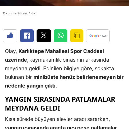
Yozgat
Okunma Süresi: 1 dk
Zonguldak
Aksaray
Bayburt
Olay,
Karlıktepe Mahallesi Spor Caddesi
Karaman
üzerinde,
kaymakamlık binasının arkasında
meydana geldi. Edinilen bilgiye göre, sokakta
Kırıkkale
bulunan bir
minibüste henüz belirlenemeyen bir
Batman
nedenle yangın çıktı
.
Şırnak
YANGIN SIRASINDA PATLAMALAR
Bartın
MEYDANA GELDI
Ardahan
Kısa sürede büyüyen alevler aracı sararken,
yangın esnasında araçta peş peşe patlamalar
Iğdır