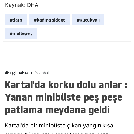
Kaynak: DHA
Malatya
#darp
#kadına şiddet
#Küçükyalı
Manisa
#maltepe ,
Kahramanm
Mardin
Muğla
Muş
İstanbul
İşçi Haber
Kartal'da korku dolu anlar :
Nevşehir
Yanan minibüste peş peşe
Niğde
patlama meydana geldi
Ordu
Rize
Kartal’da bir minibüste çıkan yangın kısa
Sakarya