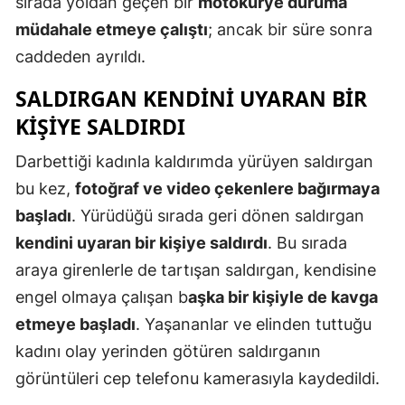
sırada yoldan geçen bir
motokurye duruma
Mersin
müdahale etmeye çalıştı
; ancak bir süre sonra
caddeden ayrıldı.
İstanbul
SALDIRGAN
KENDINI UYARAN BIR
İzmir
KIŞIYE SALDIRDI
Kars
Darbettiği kadınla kaldırımda yürüyen saldırgan
Kastamonu
bu kez,
fotoğraf ve video çekenlere bağırmaya
Kayseri
başladı
. Yürüdüğü sırada geri dönen saldırgan
kendini uyaran bir kişiye saldırdı
. Bu sırada
Kırklareli
araya girenlerle de tartışan saldırgan, kendisine
Kırşehir
engel olmaya çalışan b
aşka bir kişiyle de kavga
Kocaeli
etmeye başladı
. Yaşananlar ve elinden tuttuğu
kadını olay yerinden götüren saldırganın
Konya
görüntüleri cep telefonu kamerasıyla kaydedildi.
Kütahya