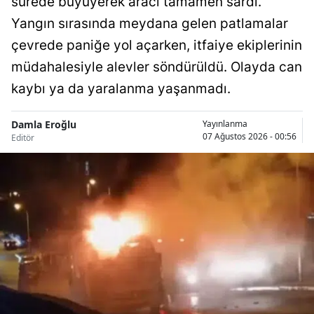
sürede büyüyerek aracı tamamen sardı.
Yangın sırasında meydana gelen patlamalar
Samsun
çevrede paniğe yol açarken, itfaiye ekiplerinin
Siirt
müdahalesiyle alevler söndürüldü. Olayda can
Sinop
kaybı ya da yaralanma yaşanmadı.
Sivas
Damla Eroğlu
Yayınlanma
07 Ağustos 2026 - 00:56
Editör
Tekirdağ
Tokat
Trabzon
Tunceli
Şanlıurfa
Uşak
Van