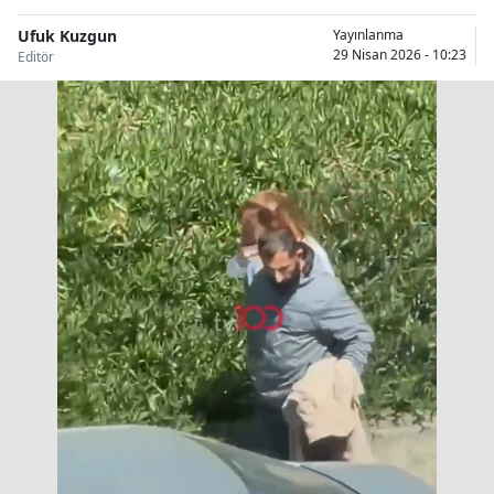
Bilecik
Ufuk Kuzgun
Yayınlanma
29 Nisan 2026 - 10:23
Editör
Bingöl
Bitlis
Bolu
Burdur
Bursa
Çanakkale
Çankırı
Çorum
Denizli
Diyarbakır