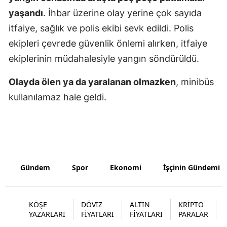
yaşandı
. İhbar üzerine olay yerine çok sayıda
Yalova
itfaiye, sağlık ve polis ekibi sevk edildi. Polis
Karabük
ekipleri çevrede güvenlik önlemi alırken, itfaiye
ekiplerinin müdahalesiyle yangın söndürüldü.
Kilis
Olayda ölen ya da yaralanan olmazken
, minibüs
Osmaniye
kullanılamaz hale geldi.
Düzce
Gündem
Spor
Ekonomi
İşçinin Gündemi
KÖŞE
DÖVİZ
ALTIN
KRİPTO
YAZARLARI
FİYATLARI
FİYATLARI
PARALAR