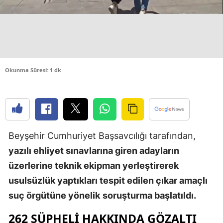
Edirne
Elazığ
Erzincan
Okunma Süresi: 1 dk
Erzurum
Eskişehir
Gaziantep
Giresun
Beyşehir Cumhuriyet Başsavcılığı tarafından,
yazılı ehliyet sınavlarına giren adayların
Gümüşhan
üzerlerine teknik ekipman yerleştirerek
Hakkari
usulsüzlük yaptıkları tespit edilen çıkar amaçlı
suç örgütüne yönelik
soruşturma başlatıldı.
Hatay
262 ŞÜPHELI HAKKINDA GÖZALTI
Isparta