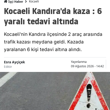
Kocaeli
İşçi Haber
Kocaeli Kandıra'da kaza : 6
Malatya
yaralı tedavi altında
Manisa
Kahramanm
Kocaeli'nin Kandıra ilçesinde 2 araç arasında
Mardin
trafik kazası meydana geldi. Kazada
Muğla
yaralanan 6 kişi tedavi altına alındı.
Muş
Esra Ayçiçek
Yayınlanma
09 Ağustos 2026 - 14:42
Editör
Nevşehir
Niğde
Ordu
Rize
Sakarya