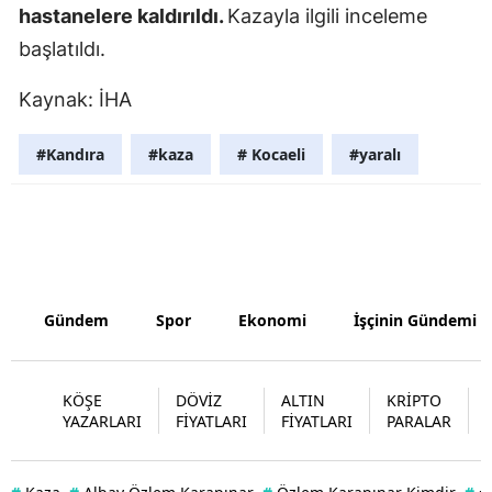
hastanelere kaldırıldı.
Kazayla ilgili inceleme
Yozgat
başlatıldı.
Zonguldak
Kaynak: İHA
Aksaray
#Kandıra
#kaza
# Kocaeli
#yaralı
Bayburt
Karaman
Kırıkkale
Batman
Gündem
Spor
Ekonomi
İşçinin Gündemi
Şırnak
KÖŞE
DÖVİZ
ALTIN
KRİPTO
Bartın
YAZARLARI
FİYATLARI
FİYATLARI
PARALAR
Ardahan
Iğdır