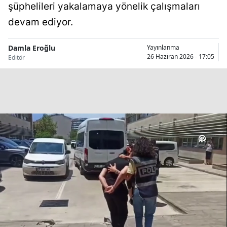
şüphelileri yakalamaya yönelik çalışmaları
Bilecik
devam ediyor.
Bingöl
Damla Eroğlu
Yayınlanma
Bitlis
26 Haziran 2026 - 17:05
Editör
Bolu
Burdur
Bursa
Çanakkale
Çankırı
Çorum
Denizli
Diyarbakır