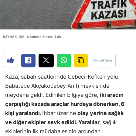
Samsun
Siirt
Sinop
KAYNAK: İHA
Okunma Süresi: 1 dk
Sivas
Tekirdağ
Tokat
Kaza, sabah saatlerinde Cebeci-Kefken yolu
Trabzon
Babatepe Akçakocabey Anıtı mevkisinde
meydana geldi. Edinilen bilgiye göre,
iki aracın
Tunceli
çarpıştığı kazada araçlar hurdaya dönerken, 6
Şanlıurfa
kişi yaralandı.
İhbar üzerine
olay yerine sağlık
ve diğer ekipler sevk edildi. Yaralılar,
sağlık
Uşak
ekiplerinin ilk müdahalesinin ardından
Van