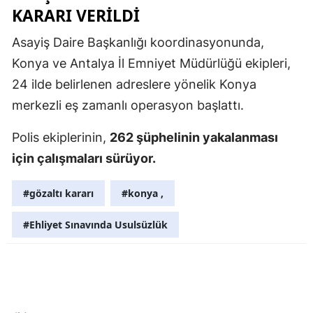
KARARI VERILDI
Mersin
Asayiş Daire Başkanlığı koordinasyonunda,
İstanbul
Konya ve Antalya İl Emniyet Müdürlüğü ekipleri,
İzmir
24 ilde belirlenen adreslere yönelik Konya
merkezli eş zamanlı operasyon başlattı.
Kars
Kastamonu
Polis ekiplerinin,
262 şüphelinin yakalanması
için çalışmaları sürüyor.
Kayseri
Kırklareli
#gözaltı kararı
#konya ,
Kırşehir
#Ehliyet Sınavında Usulsüzlük
Kocaeli
Konya
Kütahya