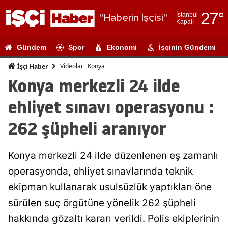
27
°
İstanbul
"Haberin İşçisi"
Kapalı
Adana
Gündem
Spor
Ekonomi
İşçinin Gündemi
Adıyaman
Videolar
Konya
İşçi Haber
Afyonkarahi
Konya merkezli 24 ilde
Ağrı
ehliyet sınavı operasyonu :
Amasya
262 şüpheli aranıyor
Ankara
Konya merkezli 24 ilde düzenlenen eş zamanlı
Antalya
operasyonda, ehliyet sınavlarında teknik
Artvin
ekipman kullanarak usulsüzlük yaptıkları öne
Aydın
sürülen suç örgütüne yönelik 262 şüpheli
hakkında gözaltı kararı verildi. Polis ekiplerinin
Balıkesir