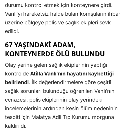
durumu kontrol etmek için konteynere girdi.
Mersin
Vanlı'yı hareketsiz halde bulan komşuların ihbarı
İstanbul
üzerine bölgeye polis ve sağlık ekipleri sevk
edildi.
İzmir
67 YAŞINDAKI ADAM,
Kars
KONTEYNERDE ÖLÜ BULUNDU
Kastamonu
Olay yerine gelen sağlık ekiplerinin yaptığı
Kayseri
kontrolde
Atilla Vanlı'nın hayatını kaybettiği
Kırklareli
belirlendi
. İlk değerlendirmelere göre çeşitli
sağlık sorunları bulunduğu öğrenilen Vanlı'nın
Kırşehir
cenazesi, polis ekiplerinin olay yerindeki
Kocaeli
incelemelerinin ardından kesin ölüm nedeninin
Konya
tespiti için Malatya Adli Tıp Kurumu morguna
kaldırıldı.
Kütahya