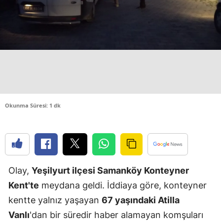
Edirne
Elazığ
Erzincan
Erzurum
Eskişehir
Okunma Süresi: 1 dk
Gaziantep
Giresun
Gümüşhan
Olay,
Yeşilyurt ilçesi Samanköy Konteyner
Hakkari
Kent'te
meydana geldi. İddiaya göre, konteyner
Hatay
kentte yalnız yaşayan
67 yaşındaki Atilla
Vanlı
'dan bir süredir haber alamayan komşuları
Isparta