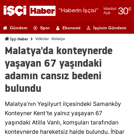
30
°
İstanbul
"Haberin İşçisi"
Açık
Adana
Gündem
Spor
Ekonomi
İşçinin Gündemi
Adıyaman
Videolar
Malatya
İşçi Haber
Afyonkarahi
Malatya'da konteynerde
Ağrı
yaşayan 67 yaşındaki
Amasya
adamın cansız bedeni
Ankara
bulundu
Antalya
Malatya’nın Yeşilyurt ilçesindeki Samanköy
Artvin
Konteyner Kent’te yalnız yaşayan 67
Aydın
yaşındaki Atilla Vanlı, komşuları tarafından
Balıkesir
konteynerde hareketsiz halde bulundu. İhbar