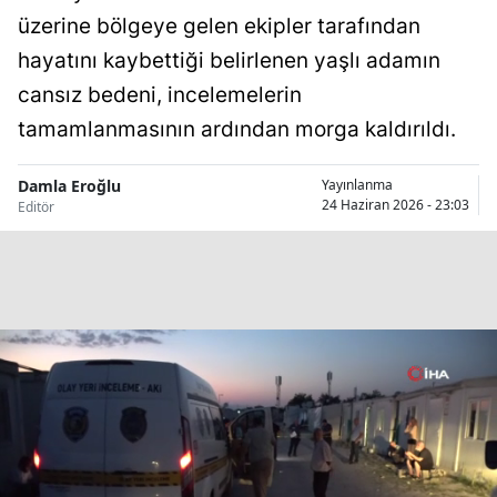
üzerine bölgeye gelen ekipler tarafından
Bilecik
hayatını kaybettiği belirlenen yaşlı adamın
Bingöl
cansız bedeni, incelemelerin
Bitlis
tamamlanmasının ardından morga kaldırıldı.
Bolu
Damla Eroğlu
Yayınlanma
Burdur
24 Haziran 2026 - 23:03
Editör
Bursa
Çanakkale
Çankırı
Çorum
Denizli
Diyarbakır