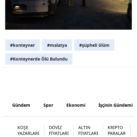
Samsun
Siirt
Sinop
#konteyner
#malatya
#şüpheli ölüm
Sivas
#Konteynerde Ölü Bulundu
Tekirdağ
Tokat
Trabzon
Tunceli
Gündem
Spor
Ekonomi
İşçinin Gündemi
Şanlıurfa
Uşak
KÖŞE
DÖVİZ
ALTIN
KRİPTO
YAZARLARI
FİYATLARI
FİYATLARI
PARALAR
Van