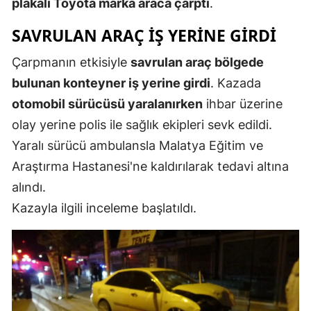
plakalı Toyota marka araca çarptı
.
Mersin
SAVRULAN ARAÇ İŞ YERİNE GİRDİ
İstanbul
Çarpmanın etkisiyle
savrulan araç bölgede
İzmir
bulunan konteyner iş yerine girdi
. Kazada
otomobil sürücüsü yaralanırken
ihbar üzerine
Kars
olay yerine polis ile sağlık ekipleri sevk edildi.
Kastamonu
Yaralı sürücü ambulansla Malatya Eğitim ve
Kayseri
Araştırma Hastanesi'ne kaldırılarak tedavi altına
alındı.
Kırklareli
Kazayla ilgili inceleme başlatıldı.
Kırşehir
Kocaeli
Konya
Kütahya