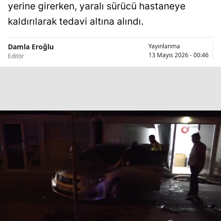
yerine girerken, yaralı sürücü hastaneye
Bilecik
kaldırılarak tedavi altına alındı.
Bingöl
Damla Eroğlu
Yayınlanma
Bitlis
13 Mayıs 2026 - 00:46
Editör
Bolu
Burdur
Bursa
Çanakkale
Çankırı
Çorum
Denizli
Diyarbakır