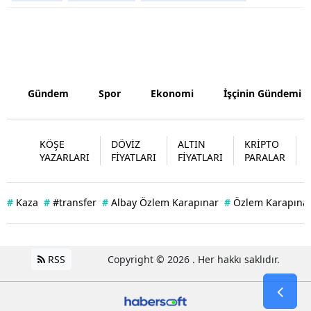
Samsun
Siirt
Sinop
Gündem
Spor
Ekonomi
İşçinin Gündemi
Sivas
Tekirdağ
KÖŞE
DÖVİZ
ALTIN
KRİPTO
YAZARLARI
FİYATLARI
FİYATLARI
PARALAR
Tokat
Trabzon
#
Kaza
#
#transfer
#
Albay Özlem Karapınar
#
Özlem Karapınar
Tunceli
Şanlıurfa
RSS
Copyright © 2026 . Her hakkı saklıdır.
Uşak
Van