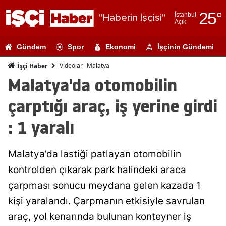
25
°
İstanbul
"Haberin İşçisi"
Açık
Adana
Gündem
Spor
Ekonomi
İşçinin Gündemi
Adıyaman
Videolar
Malatya
İşçi Haber
Afyonkarahi
Malatya'da otomobilin
Ağrı
çarptığı araç, iş yerine girdi
Amasya
: 1 yaralı
Ankara
Malatya’da lastiği patlayan otomobilin
Antalya
kontrolden çıkarak park halindeki araca
Artvin
çarpması sonucu meydana gelen kazada 1
Aydın
kişi yaralandı. Çarpmanın etkisiyle savrulan
araç, yol kenarında bulunan konteyner iş
Balıkesir