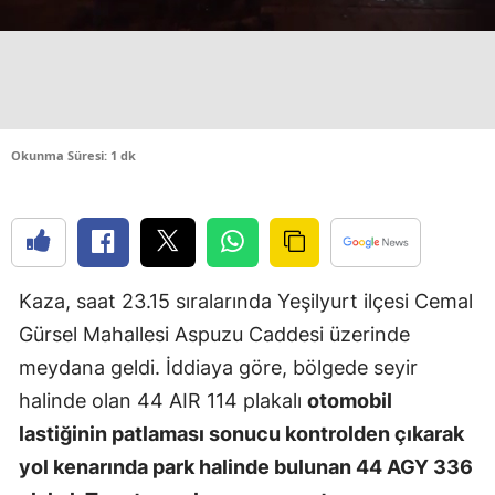
Edirne
Elazığ
Erzincan
Okunma Süresi: 1 dk
Erzurum
Eskişehir
Gaziantep
Giresun
Kaza, saat 23.15 sıralarında Yeşilyurt ilçesi Cemal
Gürsel Mahallesi Aspuzu Caddesi üzerinde
Gümüşhan
meydana geldi. İddiaya göre, bölgede seyir
Hakkari
halinde olan 44 AIR 114 plakalı
otomobil
lastiğinin patlaması sonucu kontrolden çıkarak
Hatay
yol kenarında park halinde bulunan 44 AGY 336
Isparta