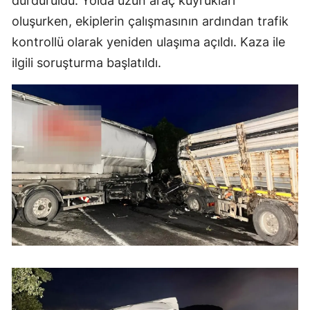
durduruldu. Yolda uzun araç kuyrukları
oluşurken, ekiplerin çalışmasının ardından trafik
Samsun
kontrollü olarak yeniden ulaşıma açıldı. Kaza ile
Siirt
ilgili soruşturma başlatıldı.
Sinop
Sivas
Tekirdağ
Tokat
Trabzon
Tunceli
Şanlıurfa
Uşak
Van