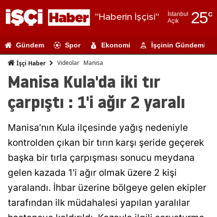
25
°
İstanbul
"Haberin İşçisi"
Açık
Adana
Gündem
Spor
Ekonomi
İşçinin Gündemi
Adıyaman
Videolar
Manisa
İşçi Haber
Afyonkarahi
Manisa Kula'da iki tır
Ağrı
çarpıştı : 1'i ağır 2 yaralı
Amasya
Manisa’nın Kula ilçesinde yağış nedeniyle
Ankara
kontrolden çıkan bir tırın karşı şeride geçerek
Antalya
başka bir tırla çarpışması sonucu meydana
Artvin
gelen kazada 1'i ağır olmak üzere 2 kişi
yaralandı. İhbar üzerine bölgeye gelen ekipler
Aydın
tarafından ilk müdahalesi yapılan yaralılar
Balıkesir