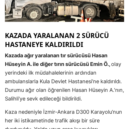
Malatya
Manisa
Kahramanm
KAZADA YARALANAN 2 SÜRÜCÜ
HASTANEYE KALDIRILDI
Mardin
Kazada ağır yaralanan tır sürücüsü Hasan
Muğla
Hüseyin A. ile diğer tırın sürücüsü Emin Ö.,
olay
Muş
yerindeki ilk müdahalelerinin ardından
Nevşehir
ambulanslarla Kula Devlet Hastanesi’ne kaldırıldı.
Durumu ağır olan öğrenilen Hasan Hüseyin A.'nın,
Niğde
Salihli’ye sevk edileceği bildirildi.
Ordu
Kaza nedeniyle İzmir-Ankara D300 Karayolu’nun
Rize
her iki istikametinde trafik akışı bir süre
Sakarya