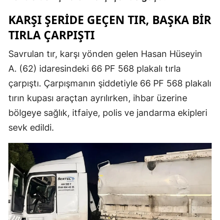
Mersin
KARŞI ŞERİDE GEÇEN TIR, BAŞKA BİR
TIRLA ÇARPIŞTI
İstanbul
Savrulan tır, karşı yönden gelen Hasan Hüseyin
İzmir
A. (62) idaresindeki 66 PF 568 plakalı tırla
Kars
çarpıştı. Çarpışmanın şiddetiyle 66 PF 568 plakalı
Kastamonu
tırın kupası araçtan ayrılırken, ihbar üzerine
bölgeye sağlık, itfaiye, polis ve jandarma ekipleri
Kayseri
sevk edildi.
Kırklareli
Kırşehir
Kocaeli
Konya
Kütahya