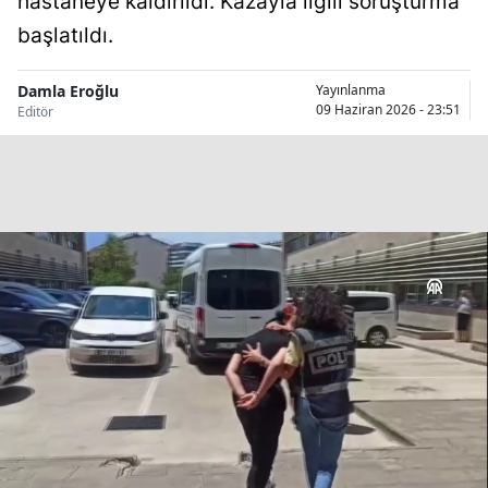
hastaneye kaldırıldı. Kazayla ilgili soruşturma
Bilecik
başlatıldı.
Bingöl
Damla Eroğlu
Yayınlanma
09 Haziran 2026 - 23:51
Editör
Bitlis
Bolu
Burdur
Bursa
Çanakkale
Çankırı
Çorum
Denizli
Diyarbakır