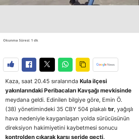
Edirne
Elazığ
Erzincan
Okunma Süresi: 1 dk
Erzurum
Eskişehir
Gaziantep
Kaza, saat 20.45 sıralarında
Kula ilçesi
Giresun
yakınlarındaki Peribacaları Kavşağı mevkisinde
Gümüşhan
meydana geldi. Edinilen bilgiye göre, Emin Ö.
(38) yönetimindeki 35 CBY 504 plakalı
tır
, yağışlı
Hakkari
hava nedeniyle kayganlaşan yolda sürücüsünün
Hatay
direksiyon hakimiyetini kaybetmesi sonucu
Isparta
kontrolden çıkarak karşı şeride geçti
.