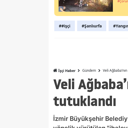
#Çoru
##işçi
#Şanlıurfa
#Yangı
Gündem
Veli Ağbaba’nın
İşçi Haber
Veli Ağbaba
tutuklandı
İzmir Büyükşehir Belediye
yönelik yürütülen "ihale