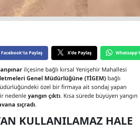
Edirne
Elazığ
Erzincan
Erzurum
Facebook'ta Paylaş
X'de Paylaş
Whatsapp'
Eskişehir
lanpınar
ilçesine bağlı kırsal Yenişehir Mahallesi
Gaziantep
şletmeleri Genel Müdürlüğüne (TİGEM)
bağlı
Giresun
üdürlüğündeki özel bir firmaya ait sondaj yapan
ir nedenle
yangın çıktı
. Kısa sürede büyüyen yangın
Gümüşhane
avana sıçradı
.
Hakkari
VAN KULLANILAMAZ HALE
Hatay
Isparta