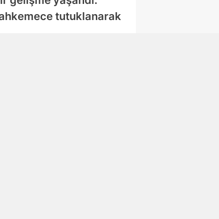
 mahkemece tutuklanarak
Abone Ol