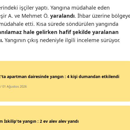
erindeki işçiler yaptı. Yangına müdahale eden
Mersin
eşir A. ve Mehmet Ö.
yaralandı
. İhbar üzerine bölgey
İstanbul
re müdahale etti. Kısa sürede söndürülen yangında
anılamaz hale gelirken hafif şekilde yaralanan
İzmir
ı.
Yangının çıkış nedeniyle ilgili inceleme sürüyor.
Kars
Kastamonu
Kayseri
'ta apartman dairesinde yangın : 4 kişi dumandan etkilendi
Kırklareli
/ 01 Ağustos 2026
Kırşehir
Kocaeli
Konya
 İskilip'te yangın : 2 ev alev alev yandı
Kütahya