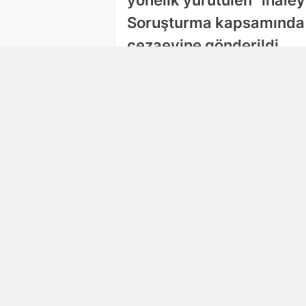
Soruşturma kapsamında g
cezaevine gönderildi.
Damla Eroğlu
Editör