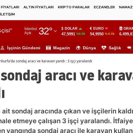
 FİYATLARI
ALTIN FİYATLARI
KRİPTO PARALAR
ECZANELER
NAMAZ 
İLETİŞİM
Adana
32
°
DOLAR
EURO
GRAM
İstanbul
Adıyaman
çisi"
Açık
47,5991
54,9950
6.499,8
%0.06
%-0.06
Afyonkarahisar
İşçinin Gündemi
Magazin
Dünya
Sağlık
Ağrı
nlıurfa'da sondaj aracı ve karavan yandı : 3 işçi yaralandı
Amasya
 sondaj aracı ve karav
Ankara
ı
Antalya
Artvin
 ait sondaj aracında çıkan ve işçilerin kal
Aydın
e etmeye çalışan 3 işçi yaralandı. İtfaiye
Balıkesir
 yangında sondaj aracı ile karavan kullan