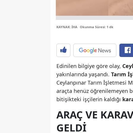
KAYNAK: İHA
Okunma Süresi: 1 dk
Edinilen bilgiye göre olay,
Cey
yakınlarında yaşandı.
Tarım İ
Ceylanpınar Tarım İşletmesi M
araçta henüz öğrenilemeyen b
bitişikteki işçilerin kaldığı
kar
ARAÇ VE KARA
GELDI