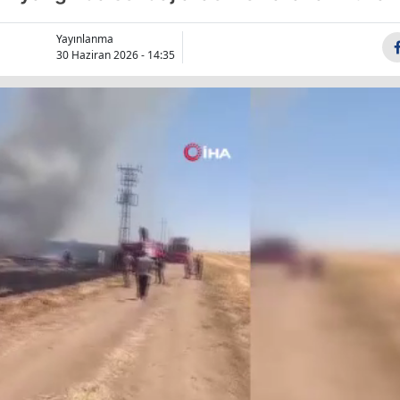
Bilecik
Yayınlanma
Bingöl
30 Haziran 2026 - 14:35
Bitlis
Bolu
Burdur
Bursa
Çanakkale
Çankırı
Çorum
Denizli
Diyarbakır