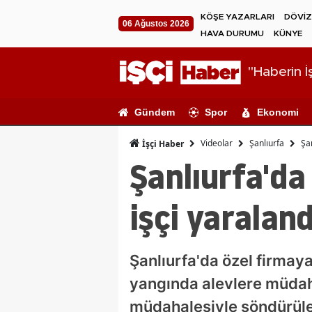
KÖŞE YAZARLARI
DÖVİZ
06 Ağustos 2026
HAVA DURUMU
KÜNYE
"Haberin İş
Gündem
Spor
Ekonomi
Videolar
Şanlıurfa
Şa
İşçi Haber
Şanlıurfa'da
işçi yaraland
Şanlıurfa'da özel firmaya
yangında alevlere müdahal
müdahalesiyle söndürülen