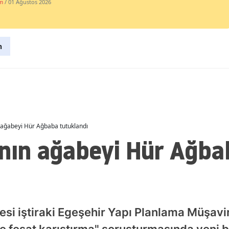
m
/ 01 Ağustos 2026
Malatya
Manisa
n
Kahramanmaraş
Mardin
Muğla
Muş
 ağabeyi Hür Ağbaba tutuklandı
’nın ağabeyi Hür Ağba
Nevşehir
Niğde
Ordu
Rize
si iştiraki Egeşehir Yapı Planlama Müşavirl
Sakarya
ye fesat karıştırma" soruşturmasında yeni b