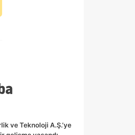
ba
ik ve Teknoloji A.Ş.’ye
ir gelişme yaşandı.