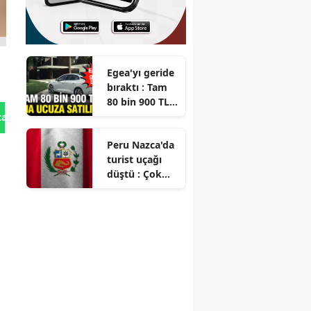
Egea'yı geride
bıraktı : Tam
80 bin 900 TL
daha ucuza
tan Gönder
satılıyor
Peru Nazca'da
turist uçağı
düştü : Çok
sayıda kişi
hayatını
kaybetti