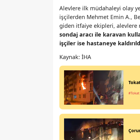
Alevlere ilk müdahaleyi olay y
işçilerden Mehmet Emin A., B
giden itfaiye ekipleri, alevle
sondaj aracı ile karavan kull
işçiler ise hastaneye kaldırıld
Kaynak: İHA
Tokat
#Tokat
Çorum