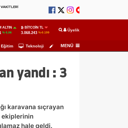
VAKİTLERİ
 ALTIN
BITCOIN TL
Üyelik
1
3.068.243
% 0,06
%-0.199
MENÜ
Eğitim
Teknoloji
Köşe Yazarları
an yandı : 3
dığı karavana sıçrayan
 ekiplerinin
ılamaz hale geldi.