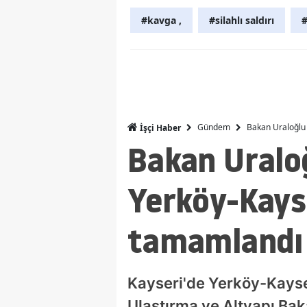
#kavga ,
#silahlı saldırı
#
Gündem
Bakan Uraloğlu 
İşçi Haber
Bakan Uraloğ
Yerköy-Kayse
tamamlandı
Kayseri'de Yerköy-Kayse
Ulaştırma ve Altyapı Bak