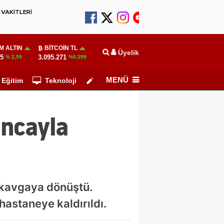
VAKİTLERİ
M ALTIN
BITCOIN TL
Üyelik
55
3.095.271
% 2,59
%0.299
MENÜ
Eğitim
Teknoloji
Köşe Yazarları
ancayla
ı kavgaya dönüştü.
hastaneye kaldırıldı.