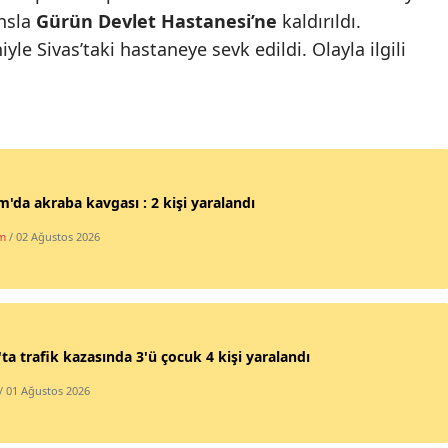
nsla
Gürün Devlet Hastanesi’ne
kaldırıldı.
Mersin
e Sivas’taki hastaneye sevk edildi. Olayla ilgili
İstanbul
İzmir
Kars
Kastamonu
'da akraba kavgası : 2 kişi yaralandı
Kayseri
m
/ 02 Ağustos 2026
Kırklareli
Kırşehir
Kocaeli
'ta trafik kazasında 3'ü çocuk 4 kişi yaralandı
/ 01 Ağustos 2026
Konya
Kütahya