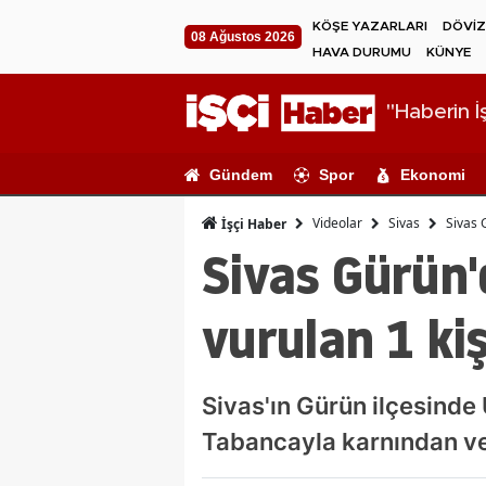
KÖŞE YAZARLARI
DÖVİZ
08 Ağustos 2026
HAVA DURUMU
KÜNYE
"Haberin İş
Gündem
Spor
Ekonomi
Videolar
Sivas
Sivas 
İşçi Haber
Sivas Gürün'
vurulan 1 kiş
Sivas'ın Gürün ilçesinde 
Tabancayla karnından ve 