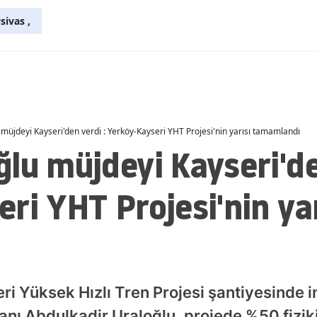
sivas ,
Malatya
Manisa
Kahramanmaraş
Mardin
müjdeyi Kayseri'den verdi : Yerköy-Kayseri YHT Projesi'nin yarısı tamamlandı
Muğla
lu müjdeyi Kayseri'de
Muş
ri YHT Projesi'nin yar
Nevşehir
Niğde
Ordu
Rize
ri Yüksek Hızlı Tren Projesi şantiyesinde 
Sakarya
anı Abdulkadir Uraloğlu, projede %50 fiziki