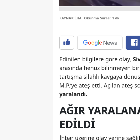
KAYNAK: İHA
Okunma Süresi: 1 dk
Edinilen bilgilere göre olay,
Si
arasında henüz bilinmeyen bi
tartışma silahlı kavgaya dönüş
M.P.’ye ateş etti. Açılan ateş 
yaralandı.
AĞIR YARALANA
EDILDI
İhbar üzerine olay yerine sağlı