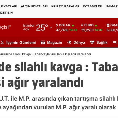
 FİYATLARI
ALTIN FİYATLARI
KRİPTO PARALAR
ECZANELER
NAMAZ 
İLETİŞİM
Adana
25
°
DOLAR
EURO
GRA
İstanbul
Adıyaman
çisi"
Açık
47,7436
55,2510
6.660,
%0.18
%0.32
Afyonkarahisar
İşçinin Gündemi
Magazin
Dünya
Sağlık
Ağrı
Gürün'de silahlı kavga : Tabancayla vurulan 1 kişi ağır yaralandı
Amasya
de silahlı kavga : Tab
Ankara
i ağır yaralandı
Antalya
Artvin
U.T. ile M.P. arasında çıkan tartışma silahl
Aydın
ayağından vurulan M.P. ağır yaralı olarak 
Balıkesir