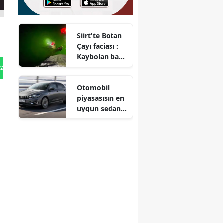
Siirt'te Botan
Çayı faciası :
Kaybolan baba
ve 12
tan Gönder
yaşındaki
Otomobil
oğlunun
piyasasısın en
cansız bedeni
uygun sedan
bulundu
tipi aracı!
Egea'dan
80.900 TL daha
ucuz!