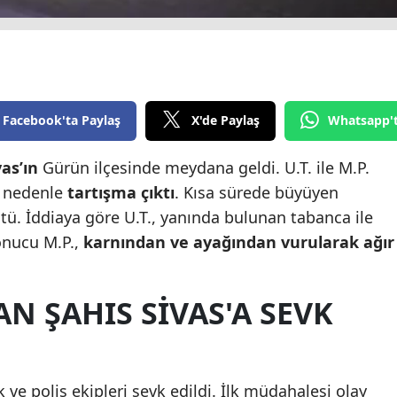
Edirne
Elazığ
Erzincan
Facebook'ta Paylaş
X'de Paylaş
Whatsapp'
Erzurum
vas’ın
Gürün ilçesinde meydana geldi. U.T. ile M.P.
Eskişehir
r nedenle
tartışma
çıktı
. Kısa sürede büyüyen
Gaziantep
tü. İddiaya göre U.T., yanında bulunan tabanca ile
sonucu M.P.,
karnından ve ayağından vurularak ağır
Giresun
Gümüşhane
N ŞAHIS SIVAS'A SEVK
Hakkari
Hatay
Isparta
k ve polis ekipleri sevk edildi. İlk müdahalesi olay