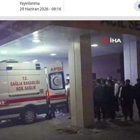
Yayınlanma
Bilecik
29 Haziran 2026 - 08:16
Bingöl
Bitlis
Bolu
Burdur
Bursa
Çanakkale
Çankırı
Çorum
Denizli
Diyarbakır