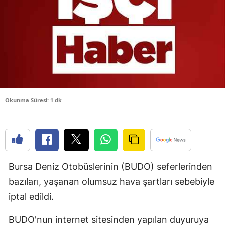
Bilecik
Bingöl
Bitlis
Bolu
Burdur
Okunma Süresi: 1 dk
Bursa
Çanakkale
Çankırı
Bursa Deniz Otobüslerinin (BUDO) seferlerinden
Çorum
bazıları, yaşanan olumsuz hava şartları sebebiyle
iptal edildi.
Denizli
Diyarbakır
BUDO'nun internet sitesinden yapılan duyuruya