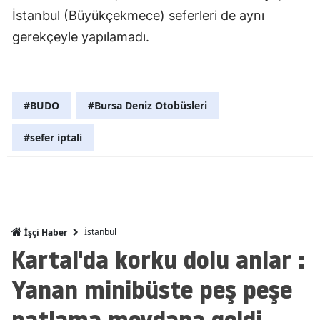
İstanbul (Büyükçekmece) seferleri de aynı
Mersin
gerekçeyle yapılamadı.
İstanbul
İzmir
#BUDO
#Bursa Deniz Otobüsleri
Kars
Kastamonu
#sefer iptali
Kayseri
Kırklareli
Kırşehir
İstanbul
İşçi Haber
Kartal'da korku dolu anlar :
Kocaeli
Yanan minibüste peş peşe
Konya
patlama meydana geldi
Kütahya