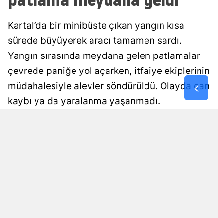
Malatya
Kartal’da bir minibüste çıkan yangın kısa
Manisa
sürede büyüyerek aracı tamamen sardı.
Yangın sırasında meydana gelen patlamalar
Kahramanm
çevrede paniğe yol açarken, itfaiye ekiplerinin
Mardin
müdahalesiyle alevler söndürüldü. Olayda can
Muğla
kaybı ya da yaralanma yaşanmadı.
Muş
Damla Eroğlu
Yayınlanma
Nevşehir
07 Ağustos 2026 - 00:56
Editör
Niğde
Ordu
Rize
Sakarya