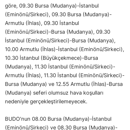
göre, 09.30 Bursa (Mudanya)-İstanbul
Edirne
(Eminönü/Sirkeci), 09.30 Bursa (Mudanya)-
Elazığ
Armutlu (İhlas), 09.30 İstanbul
Erzincan
(Eminönü/Sirkeci)-Bursa (Mudanya), 09.30
İstanbul (Eminönü/Sirkeci)-Bursa (Mudanya),
Erzurum
10.00 Armutlu (İhlas)-İstanbul (Eminönü/Sirkeci),
Eskişehir
10.30 İstanbul (Büyükçekmece)-Bursa
(Mudanya), 11.30 İstanbul (Eminönü/Sirkeci)-
Gaziantep
Armutlu (İhlas), 11.30 İstanbul (Eminönü/Sirkeci)-
Giresun
Bursa (Mudanya) ve 12.55 Armutlu (İhlas)-Bursa
Gümüşhan
(Mudanya) seferi olumsuz hava koşulları
nedeniyle gerçekleştirilemeyecek.
Hakkari
Hatay
BUDO'nun 08.00 Bursa (Mudanya)-İstanbul
Isparta
(Eminönü/Sirkeci) ve 08.30 Bursa (Mudanya)-