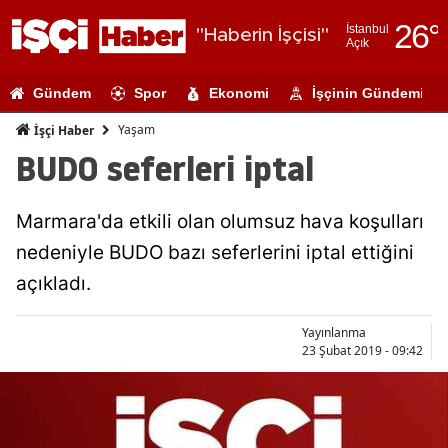
26
°
İstanbul
"Haberin İşçisi"
Açık
Adana
Gündem
Spor
Ekonomi
İşçinin Gündemi
Adıyaman
Yaşam
İşçi Haber
Afyonkarahi
BUDO seferleri iptal
Ağrı
Marmara'da etkili olan olumsuz hava koşulları
Amasya
nedeniyle BUDO bazı seferlerini iptal ettiğini
Ankara
açıkladı.
Antalya
Yayınlanma
Artvin
23 Şubat 2019 - 09:42
Aydın
Balıkesir