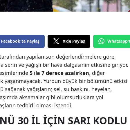
Edirne
Elazığ
Erzincan
Facebook'ta Paylaş
X'de Paylaş
Whatsapp'
Erzurum
Eskişehir
arafından yapılan son değerlendirmelere göre,
 serin ve yağışlı bir hava dalgasının etkisine giriyor.
Gaziantep
kesimlerinde
5 ila 7 derece azalırken
, diğer
Giresun
lik yaşanmayacak. Yurdun büyük bir bölümünü etkisi
ü sağanak yağışların; sel, su baskını, heyelan,
Gümüşhane
 ulaşımda aksamalar gibi olumsuzluklara yol
Hakkari
aşların tedbirli olması istendi.
Hatay
Ü 30 IL IÇIN SARI KODLU
Isparta