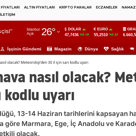
 FİYATLARI
ALTIN FİYATLARI
KRİPTO PARALAR
ECZANELER
NAMAZ 
İLETİŞİM
Adana
26
°
DOLAR
EURO
GRA
İstanbul
Adıyaman
çisi"
Açık
47,7436
55,2510
6.660,
%0.18
%0.32
Afyonkarahisar
İşçinin Gündemi
Magazin
Dünya
Sağlık
Ağrı
sıl olacak? Meteoroloji'den 30 il için sarı kodlu uyarı
Amasya
ava nasıl olacak? Met
Ankara
rı kodlu uyarı
Antalya
Artvin
lüğü, 13-14 Haziran tarihlerini kapsayan 
Aydın
ra göre Marmara, Ege, İç Anadolu ve Karade
Balıkesir
tkili olacak.