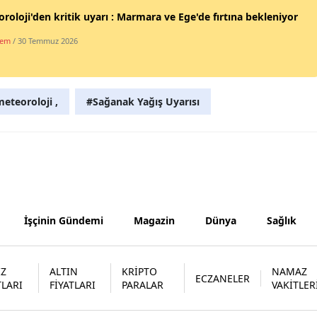
roloji'den kritik uyarı : Marmara ve Ege'de fırtına bekleniyor
Yozgat
dem
/ 30 Temmuz 2026
Zonguldak
Aksaray
eteoroloji ,
#Sağanak Yağış Uyarısı
Bayburt
Karaman
Kırıkkale
Batman
İşçinin Gündemi
Magazin
Dünya
Sağlık
Şırnak
Bartın
İZ
ALTIN
KRİPTO
NAMAZ
ECZANELER
TLARI
FİYATLARI
PARALAR
VAKİTLER
Ardahan
Iğdır