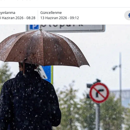
Bilecik
ayınlanma
Güncellenme
Bingöl
3 Haziran 2026 - 08:28
13 Haziran 2026 - 09:12
Bitlis
Bolu
Burdur
Bursa
Çanakkale
Çankırı
Çorum
Denizli
Diyarbakır