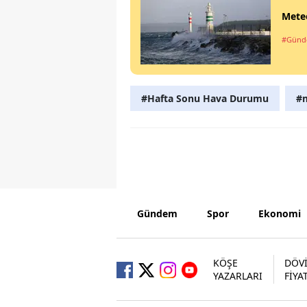
Meteo
#Gün
#Hafta Sonu Hava Durumu
#m
Gündem
Spor
Ekonomi
KÖŞE
DÖV
YAZARLARI
FİYA