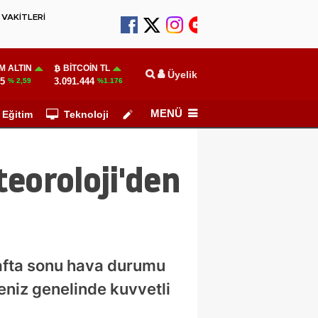
VAKİTLERİ
M ALTIN
BITCOIN TL
Üyelik
55
3.091.444
% 2,59
%1.176
MENÜ
Eğitim
Teknoloji
Köşe Yazarları
eoroloji'den
hafta sonu hava durumu
niz genelinde kuvvetli