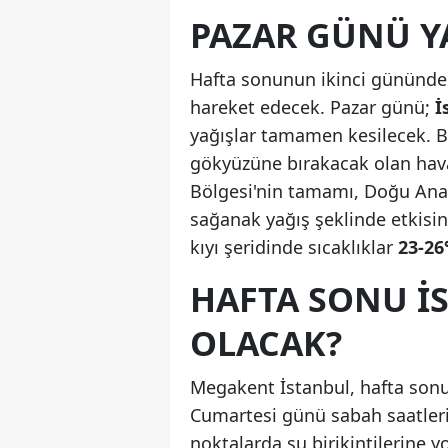
PAZAR GÜNÜ Y
Hafta sonunun ikinci gününde 
hareket edecek. Pazar günü;
İ
yağışlar tamamen kesilecek. Ba
gökyüzüne bırakacak olan hav
Bölgesi'nin tamamı, Doğu Anad
sağanak yağış şeklinde etkis
kıyı şeridinde sıcaklıklar
23-26
HAFTA SONU İ
OLACAK?
Megakent İstanbul, hafta sonu 
Cumartesi günü sabah saatleri
noktalarda su birikintilerine 