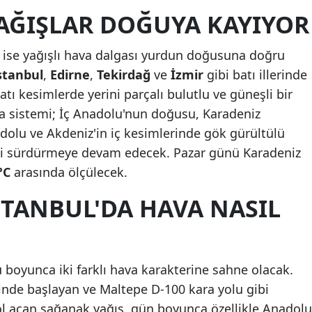
AĞIŞLAR DOĞUYA KAYIYOR
Malatya
Manisa
ise yağışlı hava dalgası yurdun doğusuna doğru
stanbul
,
Edirne
,
Tekirdağ
ve
İzmir
gibi batı illerinde
Kahramanmaraş
tı kesimlerde yerini parçalı bulutlu ve güneşli bir
Mardin
a sistemi; İç Anadolu'nun doğusu, Karadeniz
olu ve Akdeniz'in iç kesimlerinde gök gürültülü
Muğla
ini sürdürmeye devam edecek. Pazar günü Karadeniz
Muş
°C
arasında ölçülecek.
Nevşehir
STANBUL'DA HAVA NASIL
Niğde
Ordu
boyunca iki farklı hava karakterine sahne olacak.
Rize
nde başlayan ve Maltepe D-100 kara yolu gibi
Sakarya
yol açan sağanak yağış, gün boyunca özellikle Anadolu