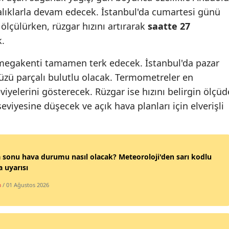
ralıklarla devam edecek. İstanbul'da cumartesi günü
Samsun
ölçülürken, rüzgar hızını artırarak
saatte 27
Siirt
.
Sinop
 megakenti tamamen terk edecek. İstanbul'da pazar
zü parçalı bulutlu olacak. Termometreler en
Sivas
viyelerini gösterecek. Rüzgar ise hızını belirgin ölçüd
Tekirdağ
eviyesine düşecek ve açık hava planları için elverişli
Tokat
Trabzon
 sonu hava durumu nasıl olacak? Meteoroloji'den sarı kodlu
Tunceli
a uyarısı
Şanlıurfa
m
/ 01 Ağustos 2026
Uşak
Van