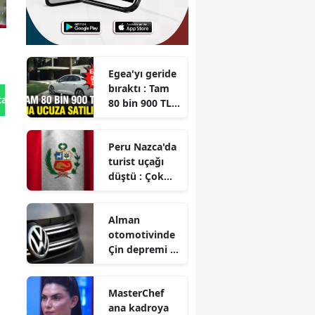
Egea'yı geride
bıraktı : Tam
tan Gönder
80 bin 900 TL
daha ucuza
satılıyor
Peru Nazca'da
turist uçağı
düştü : Çok
sayıda kişi
hayatını
Alman
kaybetti
otomotivinde
Çin depremi :
Dev
markalardan
MasterChef
tarihi küçülme
ana kadroya
ve işten