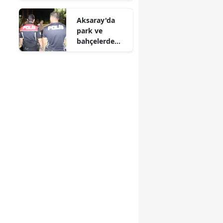
pratik yöntem
akıntıya
Aksaray'da
kapıldı
park ve
bahçelerde
sıkı denetim