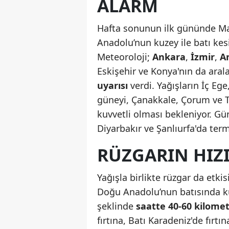
ALARM
Hafta sonunun ilk gününde Ma
Anadolu’nun kuzey ile batı kesi
Meteoroloji;
Ankara
,
İzmir
,
A
Eskişehir ve Konya'nın da ara
uyarısı
verdi. Yağışların İç Ege
güneyi, Çanakkale, Çorum ve Tok
kuvvetli olması bekleniyor. G
Diyarbakır ve Şanlıurfa'da te
RÜZGARIN HIZI
Yağışla birlikte rüzgar da etkis
Doğu Anadolu’nun batısında kuze
şeklinde
saatte 40-60 kilomet
fırtına, Batı Karadeniz'de fırt