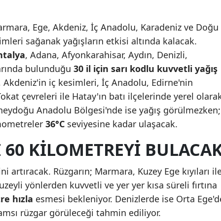
Mersin
rmara, Ege, Akdeniz, İç Anadolu, Karadeniz ve Doğu
İstanbul
mleri sağanak yağışların etkisi altında kalacak.
ntalya
, Adana, Afyonkarahisar, Aydın, Denizli,
İzmir
larında bulunduğu
30 il için sarı kodlu kuvvetli yağış
Kars
, Akdeniz'in iç kesimleri, İç Anadolu, Edirne'nin
Kastamonu
at çevreleri ile Hatay'ın batı ilçelerinde yerel olara
üneydoğu Anadolu Bölgesi'nde ise yağış görülmezken;
Kayseri
rmometreler
36°C
seviyesine kadar ulaşacak.
Kırklareli
 60 KILOMETREYI BULACA
Kırşehir
ini artıracak. Rüzgarın; Marmara, Kuzey Ege kıyıları il
Kocaeli
yli yönlerden kuvvetli ve yer yer kısa süreli fırtına
Konya
re hızla
esmesi bekleniyor. Denizlerde ise Orta Ege'd
ınamsı rüzgar görüleceği tahmin ediliyor.
Kütahya