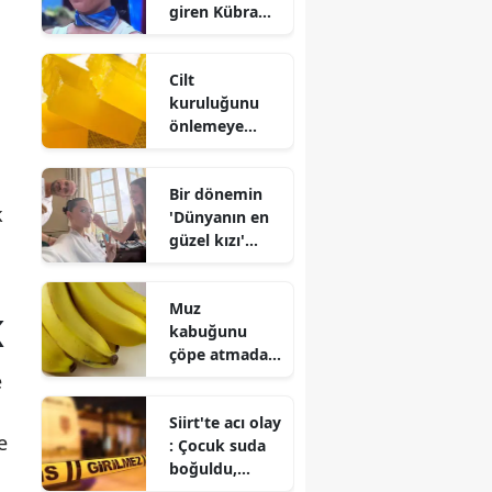
giren Kübra
çıkarma
Satılmış
kararları
kimdir ve evli
Cilt
mi?
kuruluğunu
önlemeye
yardımcı olan
sabunlar :
Bir dönemin
Doğru ürün
k
'Dünyanın en
seçimi büyük
güzel kızı'
fark yaratıyor
evlendi!
Gelinliği olay
Muz
oldu
K
kabuğunu
çöpe atmadan
önce bir kez
e
daha düşünün
Siirt'te acı olay
: İşte
e
: Çocuk suda
değerlendirebi
boğuldu,
leceğiniz 6
babası