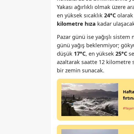
Yakası ağırlıklı olmak üzere a
en yüksek sıcaklık
24°C
olarak 
kilometre hıza
kadar ulaşacak
Pazar günü ise yağışlı sistem
günü yağış beklenmiyor; gökyü
düşük
17°C
, en yüksek
25°C
se
azaltarak saatte 12 kilometre s
bir zemin sunacak.
Hafta
fırtın
#Yaşa