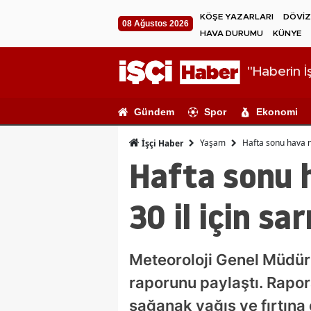
KÖŞE YAZARLARI
DÖVİZ
08 Ağustos 2026
HAVA DURUMU
KÜNYE
"Haberin İş
Gündem
Spor
Ekonomi
Yaşam
Hafta sonu hava na
İşçi Haber
Hafta sonu h
30 il için sa
Meteoroloji Genel Müdür
raporunu paylaştı. Rapo
sağanak yağış ve fırtına e