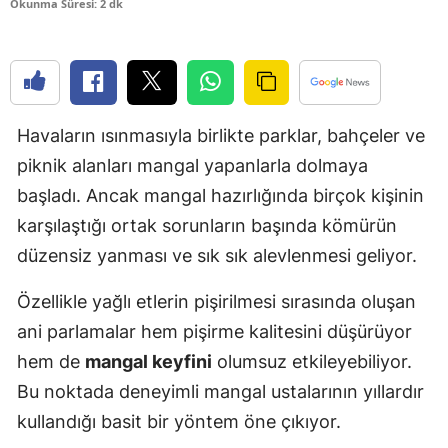
Okunma Süresi: 2 dk
Edirne
Elazığ
Erzincan
Havaların ısınmasıyla birlikte parklar, bahçeler ve
Erzurum
piknik alanları mangal yapanlarla dolmaya
Eskişehir
başladı. Ancak mangal hazırlığında birçok kişinin
karşılaştığı ortak sorunların başında kömürün
Gaziantep
düzensiz yanması ve sık sık alevlenmesi geliyor.
Giresun
Özellikle yağlı etlerin pişirilmesi sırasında oluşan
Gümüşhan
ani parlamalar hem pişirme kalitesini düşürüyor
Hakkari
hem de
mangal keyfini
olumsuz etkileyebiliyor.
Bu noktada deneyimli mangal ustalarının yıllardır
Hatay
kullandığı basit bir yöntem öne çıkıyor.
Isparta