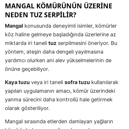
MANGAL KÖMÜRÜNÜN ÜZERINE
Mersin
NEDEN TUZ SERPILIR?
İstanbul
Mangal
konusunda deneyimli isimler, kömürler
İzmir
köz haline gelmeye başladığında üzerlerine az
miktarda iri taneli
tuz
serpilmesini öneriyor. Bu
Kars
yöntem, ateşin daha dengeli yayılmasına
Kastamonu
yardımcı olurken ani alev yükselmelerinin de
Kayseri
önüne geçebiliyor.
Kırklareli
Kaya tuzu
veya iri taneli
sofra tuzu
kullanılarak
yapılan uygulamanın amacı, kömür üzerindeki
Kırşehir
yanma sürecini daha kontrollü hale getirmek
Kocaeli
olarak gösteriliyor.
Konya
Mangal sırasında etlerden damlayan yağların
Kütahya