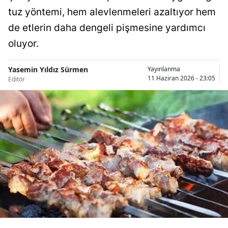
tuz yöntemi, hem alevlenmeleri azaltıyor hem
Bilecik
de etlerin daha dengeli pişmesine yardımcı
Bingöl
oluyor.
Bitlis
Yasemin Yıldız Sürmen
Yayınlanma
Bolu
11 Haziran 2026 - 23:05
Editör
Burdur
Bursa
Çanakkale
Çankırı
Çorum
Denizli
Diyarbakır