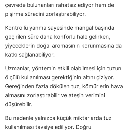
çevrede bulunanları rahatsız ediyor hem de
Samsun
pişirme sürecini zorlaştırabiliyor.
Siirt
Kontrollü yanma sayesinde mangal başında
Sinop
geçirilen süre daha konforlu hale gelirken,
yiyeceklerin doğal aromasının korunmasına da
Sivas
katkı sağlanabiliyor.
Tekirdağ
Uzmanlar, yöntemin etkili olabilmesi için tuzun
Tokat
ölçülü kullanılması gerektiğinin altını çiziyor.
Trabzon
Gereğinden fazla dökülen tuz, kömürlerin hava
almasını zorlaştırabilir ve ateşin verimini
Tunceli
düşürebilir.
Şanlıurfa
Bu nedenle yalnızca küçük miktarlarda tuz
Uşak
kullanılması tavsiye ediliyor. Doğru
Van