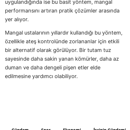
uygulandığında ise bu basit yöntem, mangal
performansını artıran pratik çözümler arasında
Yozgat
yer alıyor.
Zonguldak
Mangal ustalarının yıllardır kullandığı bu yöntem,
Aksaray
özellikle ateş kontrolünde zorlananlar için etkili
Bayburt
bir alternatif olarak görülüyor. Bir tutam tuz
Karaman
sayesinde daha sakin yanan kömürler, daha az
duman ve daha dengeli pişen etler elde
Kırıkkale
edilmesine yardımcı olabiliyor.
Batman
Şırnak
Bartın
Ardahan
Iğdır
Gündem
Spor
Ekonomi
İşçinin Gündemi