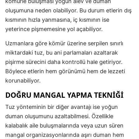
kömürle buluşması yoğun alev ve duman
Malatya
oluşumuna neden olabiliyor. Bu durum etlerin dış
kısmının hızla yanmasına, iç kısmının ise
Manisa
yeterince pişmemesine yol açabiliyor.
Kahramanm
Uzmanlara göre kömür üzerine serpilen sınırlı
Mardin
miktardaki tuz, bu ani parlamaları azaltarak
Muğla
pişirme sürecini daha kontrollü hale getiriyor.
Böylece etlerin hem görünümü hem de lezzeti
Muş
korunabiliyor.
Nevşehir
DOĞRU MANGAL YAPMA TEKNIĞI
Niğde
Tuz yönteminin bir diğer avantajı ise yoğun
Ordu
duman oluşumunu azaltabilmesi. Özellikle
Rize
kalabalık aile buluşmalarında veya uzun süren
mangal organizasyonlarında aşırı duman hem
Sakarya