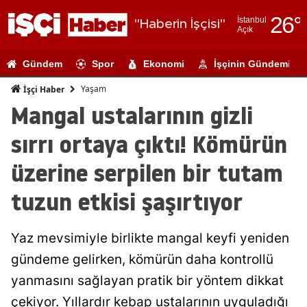
26
°
İstanbul
"Haberin İşçisi"
Açık
Adana
Gündem
Spor
Ekonomi
İşçinin Gündemi
Adıyaman
Yaşam
İşçi Haber
Afyonkarahi
Mangal ustalarının gizli
Ağrı
sırrı ortaya çıktı! Kömürün
Amasya
üzerine serpilen bir tutam
Ankara
tuzun etkisi şaşırtıyor
Antalya
Yaz mevsimiyle birlikte mangal keyfi yeniden
Artvin
gündeme gelirken, kömürün daha kontrollü
Aydın
yanmasını sağlayan pratik bir yöntem dikkat
Balıkesir
çekiyor. Yıllardır kebap ustalarının uyguladığı