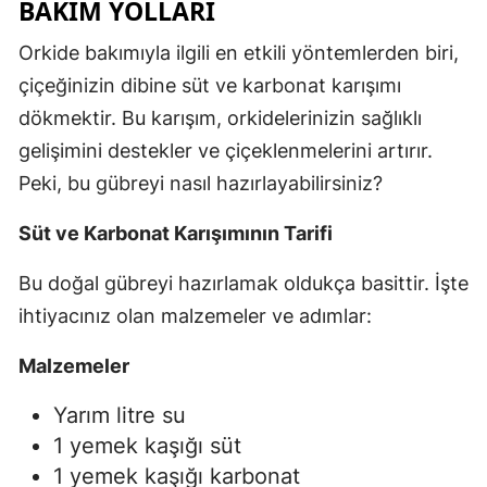
BAKIM YOLLARI
Mersin
Orkide bakımıyla ilgili en etkili yöntemlerden biri,
İstanbul
çiçeğinizin dibine süt ve karbonat karışımı
dökmektir. Bu karışım, orkidelerinizin sağlıklı
İzmir
gelişimini destekler ve çiçeklenmelerini artırır.
Kars
Peki, bu gübreyi nasıl hazırlayabilirsiniz?
Kastamonu
Süt ve Karbonat Karışımının Tarifi
Kayseri
Bu doğal gübreyi hazırlamak oldukça basittir. İşte
Kırklareli
ihtiyacınız olan malzemeler ve adımlar:
Kırşehir
Malzemeler
Kocaeli
Yarım litre su
Konya
1 yemek kaşığı süt
1 yemek kaşığı karbonat
Kütahya