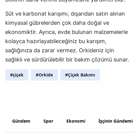
Yozgat
Süt ve karbonat karışımı, dışarıdan satın alınan
kimyasal gübrelerden çok daha doğal ve
Zonguldak
ekonomiktir. Ayrıca, evde bulunan malzemelerle
Aksaray
kolayca hazırlayabileceğiniz bu karışım,
Bayburt
sağlığınıza da zarar vermez. Orkideniz için
sağlıklı ve sürdürülebilir bir bakım çözümü sunar.
Karaman
Kırıkkale
#çiçek
#Orkide
#Çiçek Bakımı
Batman
Şırnak
Bartın
Gündem
Spor
Ekonomi
İşçinin Gündemi
Ardahan
Iğdır