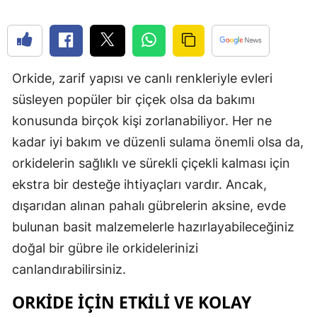
Edirne
Elazığ
Erzincan
Orkide, zarif yapısı ve canlı renkleriyle evleri
süsleyen popüler bir çiçek olsa da bakımı
Erzurum
konusunda birçok kişi zorlanabiliyor. Her ne
Eskişehir
kadar iyi bakım ve düzenli sulama önemli olsa da,
orkidelerin sağlıklı ve sürekli çiçekli kalması için
Gaziantep
ekstra bir desteğe ihtiyaçları vardır. Ancak,
Giresun
dışarıdan alınan pahalı gübrelerin aksine, evde
Gümüşhan
bulunan basit malzemelerle hazırlayabileceğiniz
doğal bir gübre ile orkidelerinizi
Hakkari
canlandırabilirsiniz.
Hatay
ORKIDE İÇIN ETKILI VE KOLAY
Isparta