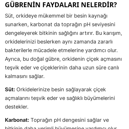
GÜBRENIN FAYDALARI NELERDIR?
Samsun
Süt, orkideye mükemmel bir besin kaynağı
Siirt
sunarken, karbonat da toprağın pH seviyesini
dengeleyerek bitkinin sağlığını artırır. Bu karışım,
Sinop
orkidelerinizi beslerken aynı zamanda zararlı
Sivas
bakterilerle mücadele etmelerine yardımcı olur.
Tekirdağ
Ayrıca, bu doğal gübre, orkidenin çiçek açmasını
teşvik eder ve çiçeklerinin daha uzun süre canlı
Tokat
kalmasını sağlar.
Trabzon
Süt:
Orkidelerinize besin sağlayarak çiçek
Tunceli
açmalarını teşvik eder ve sağlıklı büyümelerini
Şanlıurfa
destekler.
Uşak
Karbonat:
Toprağın pH dengesini sağlar ve
Van
bitkinin daha verimli büyümesine yardımcı olur.