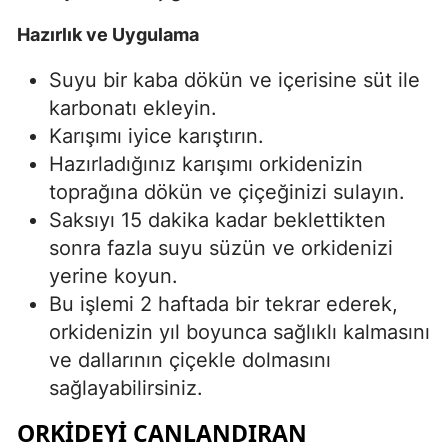
Malatya
Hazırlık ve Uygulama
Manisa
Suyu bir kaba dökün ve içerisine süt ile
karbonatı ekleyin.
Kahramanm
Karışımı iyice karıştırın.
Mardin
Hazırladığınız karışımı orkidenizin
toprağına dökün ve çiçeğinizi sulayın.
Muğla
Saksıyı 15 dakika kadar beklettikten
Muş
sonra fazla suyu süzün ve orkidenizi
yerine koyun.
Nevşehir
Bu işlemi 2 haftada bir tekrar ederek,
Niğde
orkidenizin yıl boyunca sağlıklı kalmasını
ve dallarının çiçekle dolmasını
Ordu
sağlayabilirsiniz.
Rize
ORKIDEYI CANLANDIRAN
Sakarya