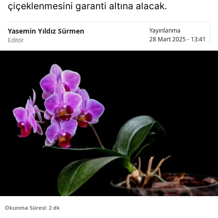
çiçeklenmesini garanti altına alacak.
Bilecik
Bingöl
Yasemin Yıldız Sürmen
Yayınlanma
28 Mart 2025 - 13:41
Editör
Bitlis
Bolu
Burdur
Bursa
Çanakkale
Çankırı
Çorum
Denizli
Okunma Süresi: 2 dk
Diyarbakır