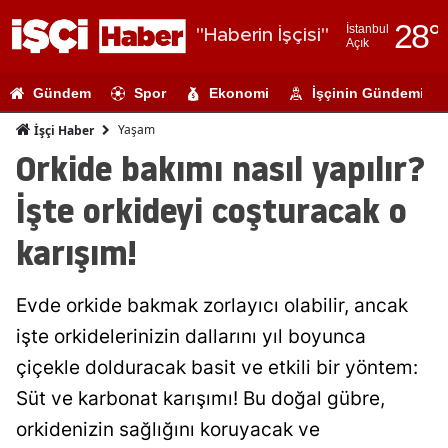
28
°
İstanbul
"Haberin İşçisi"
Açık
Adana
Gündem
Spor
Ekonomi
İşçinin Gündemi
Adıyaman
Yaşam
İşçi Haber
Afyonkarahi
Orkide bakımı nasıl yapılır?
Ağrı
İşte orkideyi coşturacak o
Amasya
karışım!
Ankara
Evde orkide bakmak zorlayıcı olabilir, ancak
Antalya
işte orkidelerinizin dallarını yıl boyunca
Artvin
çiçekle dolduracak basit ve etkili bir yöntem:
Aydın
Süt ve karbonat karışımı! Bu doğal gübre,
orkidenizin sağlığını koruyacak ve
Balıkesir