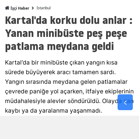
İstanbul
İşçi Haber
Mersin
Kartal'da korku dolu anlar :
İstanbul
Yanan minibüste peş peşe
İzmir
patlama meydana geldi
Kars
Kastamonu
Kartal’da bir minibüste çıkan yangın kısa
sürede büyüyerek aracı tamamen sardı.
Kayseri
Yangın sırasında meydana gelen patlamalar
Kırklareli
çevrede paniğe yol açarken, itfaiye ekiplerinin
Kırşehir
müdahalesiyle alevler söndürüldü. Olayda can
kaybı ya da yaralanma yaşanmadı.
Kocaeli
Konya
Damla Eroğlu
Yayınlanma
07 Ağustos 2026 - 00:56
Editör
Kütahya