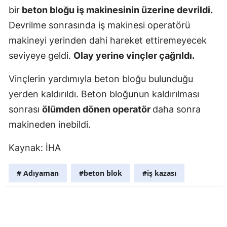
bir
beton bloğu iş makinesinin üzerine devrildi.
Edirne
Devrilme sonrasında iş makinesi operatörü
Elazığ
makineyi yerinden dahi hareket ettiremeyecek
Erzincan
seviyeye geldi.
Olay yerine vinçler çağrıldı.
Erzurum
Vinçlerin yardımıyla beton bloğu bulunduğu
yerden kaldırıldı. Beton bloğunun kaldırılması
Eskişehir
sonrası
ölümden dönen operatör
daha sonra
Gaziantep
makineden inebildi.
Giresun
Kaynak: İHA
Gümüşhan
# Adıyaman
#beton blok
#iş kazası
Hakkari
Hatay
Isparta