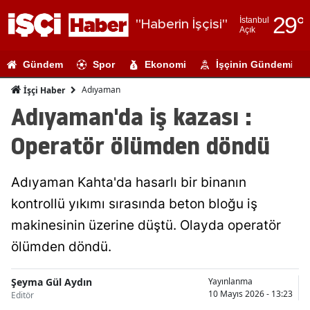
29
°
İstanbul
"Haberin İşçisi"
Açık
Adana
Gündem
Spor
Ekonomi
İşçinin Gündemi
Adıyaman
Adıyaman
İşçi Haber
Afyonkarahi
Adıyaman'da iş kazası :
Ağrı
Operatör ölümden döndü
Amasya
Adıyaman Kahta'da hasarlı bir binanın
Ankara
kontrollü yıkımı sırasında beton bloğu iş
Antalya
makinesinin üzerine düştü. Olayda operatör
Artvin
ölümden döndü.
Aydın
Şeyma Gül Aydın
Yayınlanma
10 Mayıs 2026 - 13:23
Editör
Balıkesir