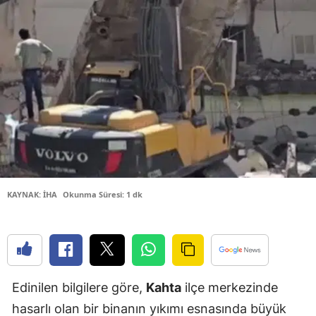
Bilecik
Bingöl
Bitlis
Bolu
Burdur
Bursa
Çanakkale
KAYNAK: İHA
Okunma Süresi: 1 dk
Çankırı
Çorum
Denizli
Edinilen bilgilere göre,
Kahta
ilçe merkezinde
Diyarbakır
hasarlı olan bir binanın yıkımı esnasında büyük