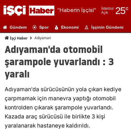
25
°
İstanbul
"Haberin İşçisi"
Açık
Adana
Gündem
Spor
Ekonomi
İşçinin Gündemi
Adıyaman
Adıyaman
İşçi Haber
Afyonkarahi
Adıyaman'da otomobil
Ağrı
şarampole yuvarlandı : 3
Amasya
yaralı
Ankara
Adıyaman'da sürücüsünün yola çıkan kediye
Antalya
çarpmamak için manevra yaptığı otomobil
Artvin
kontrolden çıkarak şarampole yuvarlandı.
Aydın
Kazada araç sürücüsü ile birlikte 3 kişi
yaralanarak hastaneye kaldırıldı.
Balıkesir