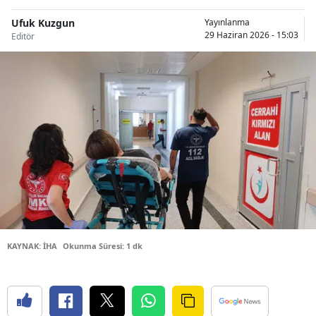
Bilecik
Ufuk Kuzgun
Yayınlanma
29 Haziran 2026 - 15:03
Editör
Bingöl
Bitlis
Bolu
Burdur
Bursa
Çanakkale
Çankırı
Çorum
KAYNAK: İHA
Okunma Süresi: 1 dk
Denizli
Diyarbakır