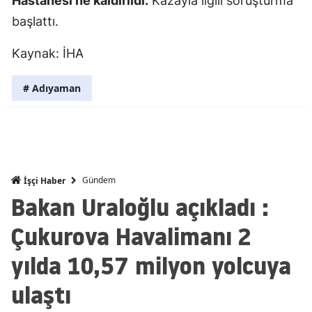
Hastanesi'ne kaldırıldı.
Kazayla ilgili soruşturma
Mersin
başlattı.
İstanbul
Kaynak: İHA
İzmir
# Adıyaman
Kars
Kastamonu
Kayseri
Gündem
İşçi Haber
Kırklareli
Bakan Uraloğlu açıkladı :
Kırşehir
Çukurova Havalimanı 2
Kocaeli
yılda 10,57 milyon yolcuya
Konya
ulaştı
Kütahya