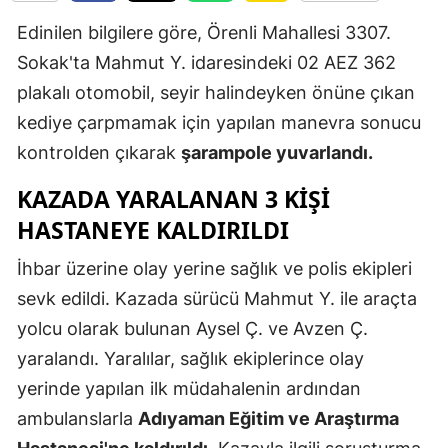
Edirne
Edinilen bilgilere göre, Örenli Mahallesi 3307.
Sokak'ta Mahmut Y. idaresindeki 02 AEZ 362
Elazığ
plakalı otomobil, seyir halindeyken önüne çıkan
Erzincan
kediye çarpmamak için yapılan manevra sonucu
Erzurum
kontrolden çıkarak
şarampole yuvarlandı.
Eskişehir
KAZADA YARALANAN 3 KIŞI
HASTANEYE KALDIRILDI
Gaziantep
İhbar üzerine olay yerine sağlık ve polis ekipleri
Giresun
sevk edildi. Kazada sürücü Mahmut Y. ile araçta
Gümüşhan
yolcu olarak bulunan Aysel Ç. ve Avzen Ç.
Hakkari
yaralandı. Yaralılar, sağlık ekiplerince olay
yerinde yapılan ilk müdahalenin ardından
Hatay
ambulanslarla
Adıyaman Eğitim ve Araştırma
Isparta