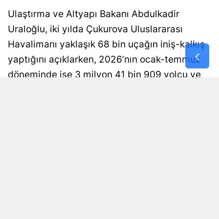
Ulaştırma ve Altyapı Bakanı Abdulkadir
Malatya
Uraloğlu, iki yılda Çukurova Uluslararası
Manisa
Havalimanı yaklaşık 68 bin uçağın iniş-kalkış
Kahramanm
yaptığını açıklarken, 2026’nın ocak-temmuz
döneminde ise 3 milyon 41 bin 909 yolcu ve
Mardin
19 bin 238 uçak trafiği gerçekleştiğini bildirdi.
Muğla
Yıllık 9 milyon yolcu kapasitesine sahip
Muş
havalimanının başta Mersin ve Adana olmak
üzere Osmaniye ve Niğde’ye de hizmet
Nevşehir
verdiği belirtildi.
Niğde
Selen Albayrak Demirtürk
Ordu
Yayınlanma
10 Ağustos 2026 - 12:50
Editör
Rize
Sakarya