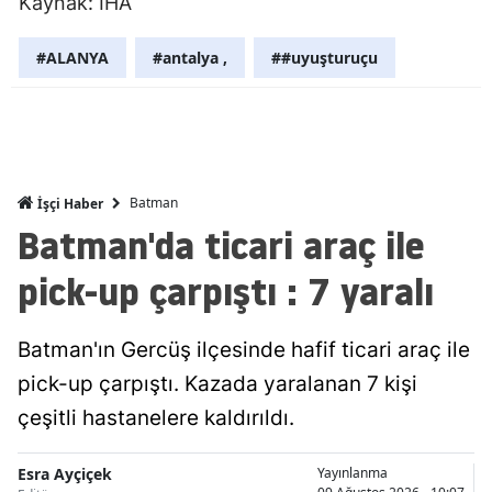
Kaynak: İHA
Mersin
#ALANYA
#antalya ,
##uyuşturuçu
İstanbul
İzmir
Kars
Batman
İşçi Haber
Kastamonu
Batman'da ticari araç ile
Kayseri
pick-up çarpıştı : 7 yaralı
Kırklareli
Kırşehir
Batman'ın Gercüş ilçesinde hafif ticari araç ile
pick-up çarpıştı. Kazada yaralanan 7 kişi
Kocaeli
çeşitli hastanelere kaldırıldı.
Konya
Esra Ayçiçek
Yayınlanma
Kütahya