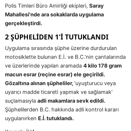
Polis Timleri Büro Amirliği ekipleri,
Saray
Edirne
Mahallesi'nde ara sokaklarda uygulama
Elazığ
gerçekleştirdi.
Erzincan
2 ŞÜPHELIDEN 1'I TUTUKLANDI
Erzurum
Uygulama sırasında şüphe üzerine durdurulan
Eskişehir
motosiklette bulunan E.İ. ve B.C.'nin çantalarında
ve üzerlerinde yapılan aramada
4 kilo 178 gram
Gaziantep
macun esrar (reçine esrar) ele geçirildi.
Giresun
Gözaltına alınan şüpheliler,
'uyuşturucu veya
Gümüşhan
uyarıcı madde ticareti yapmak ve sağlamak'
suçlamasıyla
adli makamlara sevk edildi.
Hakkari
Şüphelilerden B.C. hakkında adli kontrol kararı
Hatay
uygulanırken
E.İ. tutuklandı.
Isparta