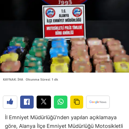
Bilecik
Bingöl
Bitlis
Bolu
Burdur
Bursa
Çanakkale
KAYNAK: İHA
Okunma Süresi: 1 dk
Çankırı
Çorum
Denizli
İl Emniyet Müdürlüğü'nden yapılan açıklamaya
Diyarbakır
göre, Alanya İlçe Emniyet Müdürlüğü Motosikletli