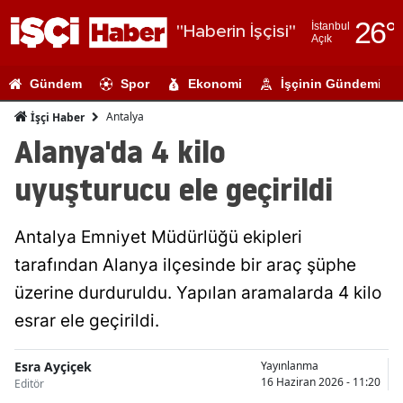
26
°
İstanbul
"Haberin İşçisi"
Açık
Adana
Gündem
Spor
Ekonomi
İşçinin Gündemi
Adıyaman
Antalya
İşçi Haber
Afyonkarahi
Alanya'da 4 kilo
Ağrı
uyuşturucu ele geçirildi
Amasya
Antalya Emniyet Müdürlüğü ekipleri
Ankara
tarafından Alanya ilçesinde bir araç şüphe
Antalya
üzerine durduruldu. Yapılan aramalarda 4 kilo
Artvin
esrar ele geçirildi.
Aydın
Esra Ayçiçek
Yayınlanma
16 Haziran 2026 - 11:20
Editör
Balıkesir