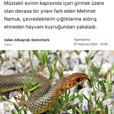
Müstakil evinin kapısında içeri girmek üzere
Bilecik
olan devasa bir yılanı fark eden Mehmet
Bingöl
Namuk, çevredekilerin çığlıklarına aldırış
etmeden hayvanı kuyruğundan yakaladı.
Bitlis
Bolu
Selen Albayrak Demirtürk
Yayınlanma
07 Haziran 2026 - 10:56
Editör
Burdur
Bursa
Çanakkale
Çankırı
Çorum
Denizli
Diyarbakır