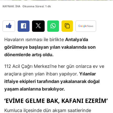
Edirne
KAYNAK: İHA
Okunma Süresi: 1 dk
Elazığ
Erzincan
Erzurum
Havaların ısınması ile birlikte
Antalya’da
görülmeye başlayan yılan vakalarında son
Eskişehir
dönemlerde artış oldu.
Gaziantep
112 Acil Çağrı Merkezi’ne her gün onlarca ev ve
Giresun
araçlara giren yılan ihbarı yapılıyor.
Yılanlar
Gümüşhan
itfaiye ekipleri tarafından yakalanarak doğal
yaşam alanlarına bırakılıyor.
Hakkari
‘EVIME GELME BAK, KAFANI EZERIM’
Hatay
Isparta
Kumluca ilçesinde dün akşam saatlerinde