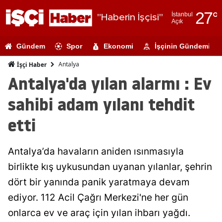
27
°
İstanbul
"Haberin İşçisi"
Açık
Adana
Gündem
Spor
Ekonomi
İşçinin Gündemi
Adıyaman
Antalya
İşçi Haber
Afyonkarahi
Antalya'da yılan alarmı : Ev
Ağrı
sahibi adam yılanı tehdit
Amasya
etti
Ankara
Antalya’da havaların aniden ısınmasıyla
Antalya
birlikte kış uykusundan uyanan yılanlar, şehrin
Artvin
dört bir yanında panik yaratmaya devam
Aydın
ediyor. 112 Acil Çağrı Merkezi'ne her gün
onlarca ev ve araç için yılan ihbarı yağdı.
Balıkesir