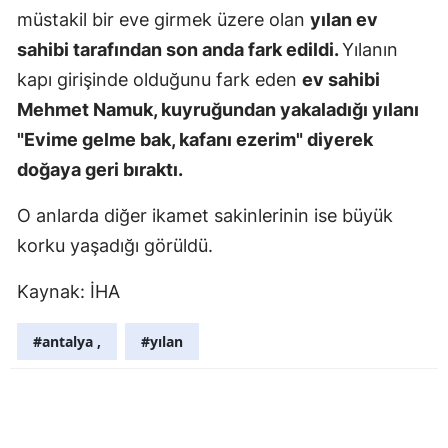
müstakil bir eve girmek üzere olan
yılan ev
Mersin
sahibi tarafından son anda fark edildi.
Yılanın
İstanbul
kapı girişinde olduğunu fark eden
ev sahibi
Mehmet Namuk, kuyruğundan yakaladığı yılanı
İzmir
"Evime gelme bak, kafanı ezerim" diyerek
Kars
doğaya geri bıraktı.
Kastamonu
O anlarda diğer ikamet sakinlerinin ise büyük
Kayseri
korku yaşadığı görüldü.
Kırklareli
Kaynak: İHA
Kırşehir
#antalya ,
#yılan
Kocaeli
Konya
Kütahya