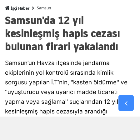
Samsun
İşçi Haber
Malatya
Samsun'da 12 yıl
Manisa
kesinleşmiş hapis cezası
Kahramanm
bulunan firari yakalandı
Mardin
Muğla
Samsun’un Havza ilçesinde jandarma
ekiplerinin yol kontrolü sırasında kimlik
Muş
sorgusu yapılan İ.T’nin, ''kasten öldürme'' ve
Nevşehir
''uyuşturucu veya uyarıcı madde ticareti
Niğde
yapma veya sağlama'' suçlarından 12 yıl
kesinleşmiş hapis cezasıyla arandığı
Ordu
belirlendi. Firari hükümlü, işlemlerinin
Rize
ardından cezaevine gönderildi.
Sakarya