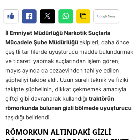
Edirne
Elazığ
İl Emniyet Müdürlüğü Narkotik Suçlarla
Erzincan
Mücadele Şube Müdürlüğü
ekipleri, daha önce
Erzurum
çeşitli tarihlerde uyuşturucu madde bulundurmak
Eskişehir
ve ticareti yapmak suçlarından işlem gören,
mayıs ayında da cezaevinden tahliye edilen
Gaziantep
şüpheliyi takibe aldı. Uzun süreli teknik ve fiziki
Giresun
takipte şüphelinin, dikkat çekmemek amacıyla
Gümüşhan
çiftçi gibi davranarak kullandığı
traktörün
römorkunda bulunan gizli bölmede uyuşturucu
Hakkari
taşıdığı belirlendi.
Hatay
RÖMORKUN ALTINDAKI GIZLI
Isparta