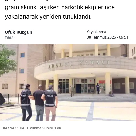
gram skunk taşırken narkotik ekiplerince
Bilecik
yakalanarak yeniden tutuklandı.
Bingöl
Bitlis
Ufuk Kuzgun
Yayınlanma
08 Temmuz 2026 - 09:51
Editör
Bolu
Burdur
Bursa
Çanakkale
Çankırı
Çorum
Denizli
KAYNAK: İHA
Okunma Süresi: 1 dk
Diyarbakır