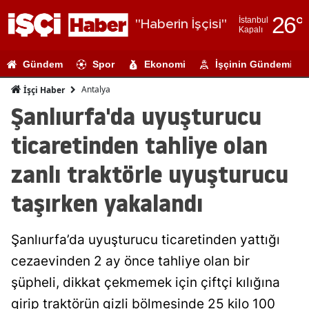
26
°
İstanbul
"Haberin İşçisi"
Kapalı
Adana
Gündem
Spor
Ekonomi
İşçinin Gündemi
Adıyaman
Antalya
İşçi Haber
Afyonkarahi
Şanlıurfa'da uyuşturucu
Ağrı
ticaretinden tahliye olan
Amasya
zanlı traktörle uyuşturucu
Ankara
taşırken yakalandı
Antalya
Şanlıurfa’da uyuşturucu ticaretinden yattığı
Artvin
cezaevinden 2 ay önce tahliye olan bir
Aydın
şüpheli, dikkat çekmemek için çiftçi kılığına
Balıkesir
girip traktörün gizli bölmesinde 25 kilo 100