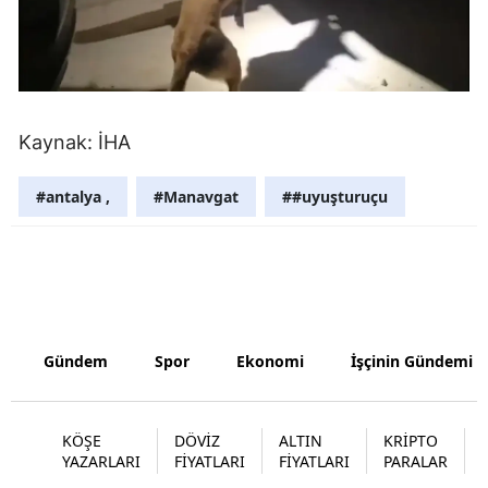
Malatya
Manisa
Kahramanm
Kaynak: İHA
Mardin
#antalya ,
#Manavgat
##uyuşturuçu
Muğla
Muş
Nevşehir
Niğde
Gündem
Spor
Ekonomi
İşçinin Gündemi
Ordu
Rize
KÖŞE
DÖVİZ
ALTIN
KRİPTO
YAZARLARI
FİYATLARI
FİYATLARI
PARALAR
Sakarya