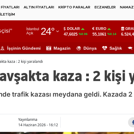
 FİYATLARI
ALTIN FİYATLARI
KRİPTO PARALAR
ECZANELER
NAMAZ 
İLETİŞİM
Adana
24
°
DOLAR
EURO
GRA
İstanbul
Adıyaman
çisi"
Açık
47,6025
55,1061
6.524,
%0.06
%0.14
Afyonkarahisar
İşçinin Gündemi
Magazin
Dünya
Sağlık
Ağrı
kta kaza : 2 kişi yaralandı
Amasya
avşakta kaza : 2 kişi 
Ankara
Antalya
nde trafik kazası meydana geldi. Kazada 2
Artvin
Aydın
Yayınlanma
14 Haziran 2026 - 16:12
Balıkesir