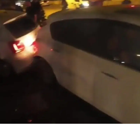
Bilecik
Bingöl
Bitlis
Bolu
Burdur
Bursa
Çanakkale
Çankırı
Çorum
Denizli
Diyarbakır