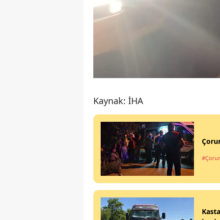
Kaynak: İHA
Çorum
#Çoru
Kasta