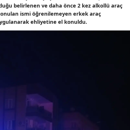
duğu belirlenen ve daha önce 2 kez alkollü araç
Mersin
konulan ismi öğrenilemeyen erkek araç
İstanbul
uygulanarak ehliyetine el konuldu.
İzmir
Kars
Kastamonu
Kayseri
Kırklareli
Kırşehir
Kocaeli
Konya
Kütahya