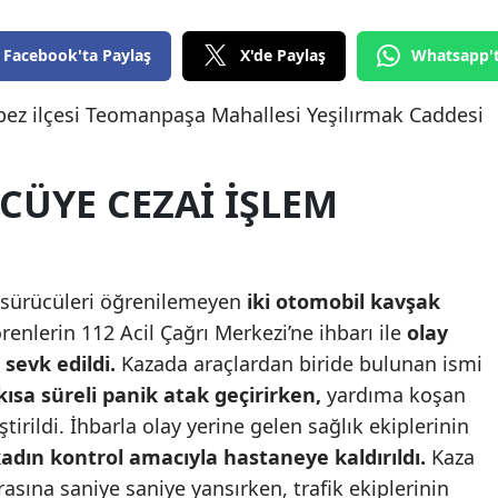
Edirne
Facebook'ta Paylaş
X'de Paylaş
Whatsapp'
Elazığ
pez ilçesi Teomanpaşa Mahallesi Yeşilırmak Caddesi
Erzincan
Erzurum
CÜYE CEZAI IŞLEM
Eskişehir
Gaziantep
e sürücüleri öğrenilemeyen
iki otomobil kavşak
Giresun
renlerin 112 Acil Çağrı Merkezi’ne ihbarı ile
olay
Gümüşhane
 sevk edildi.
Kazada araçlardan biride bulunan ismi
Hakkari
ısa süreli panik atak geçirirken,
yardıma koşan
tirildi. İhbarla olay yerine gelen sağlık ekiplerinin
Hatay
kadın kontrol amacıyla hastaneye kaldırıldı.
Kaza
Isparta
sına saniye saniye yansırken, trafik ekiplerinin