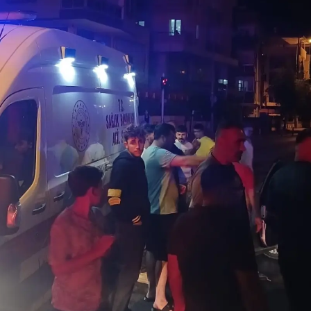
Malatya
Manisa
Kahramanmaraş
Mardin
Muğla
Muş
Nevşehir
Niğde
Ordu
Rize
Sakarya