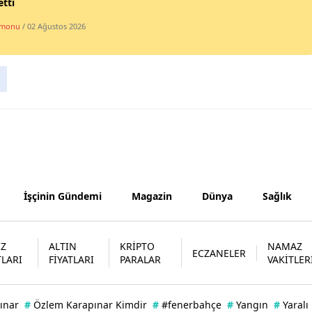
tti
Yozgat
amonu
/ 02 Ağustos 2026
Zonguldak
Aksaray
Bayburt
Karaman
Kırıkkale
İşçinin Gündemi
Magazin
Dünya
Sağlık
Batman
Şırnak
İZ
ALTIN
KRİPTO
NAMAZ
ECZANELER
Bartın
TLARI
FİYATLARI
PARALAR
VAKİTLER
Ardahan
ınar
#
Özlem Karapınar Kimdir
#
#fenerbahçe
#
Yangın
#
Yaralı
Iğdır