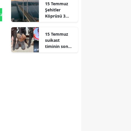
15 Temmuz
Şehitler
tan Gönder
Köprüsü 3
gece trafiğe
kapatılacak
15 Temmuz
suikast
timinin son
firarisi Burkay
Karatepe
yakalandı