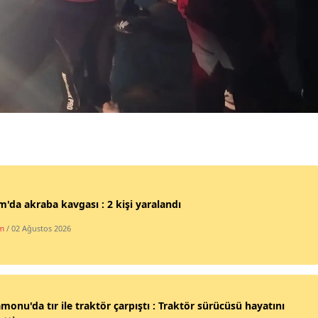
Samsun
Siirt
Sinop
Sivas
Tekirdağ
Tokat
Trabzon
'da akraba kavgası : 2 kişi yaralandı
Tunceli
m
/ 02 Ağustos 2026
Şanlıurfa
Uşak
monu'da tır ile traktör çarpıştı : Traktör sürücüsü hayatını
Van