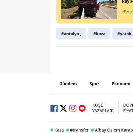
kaybe
#Kast
#antalya ,
#kaza
#yaralı
Gündem
Spor
Ekonomi
KÖŞE
DÖV
YAZARLARI
FİYA
#
Kaza
#
#transfer
#
Albay Özlem Karap