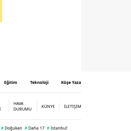
Eğitim
Teknoloji
Köşe Yazarları
HAVA
KÜNYE
İLETİŞİM
İ
DURUMU
#
Doğukan
#
Daha 17
#
İstanbul'