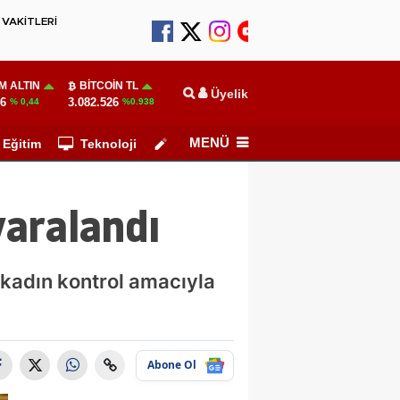
VAKİTLERİ
M ALTIN
BITCOIN TL
Üyelik
46
3.082.526
% 0,44
%0.938
MENÜ
Eğitim
Teknoloji
Köşe Yazarları
yaralandı
 kadın kontrol amacıyla
Abone Ol