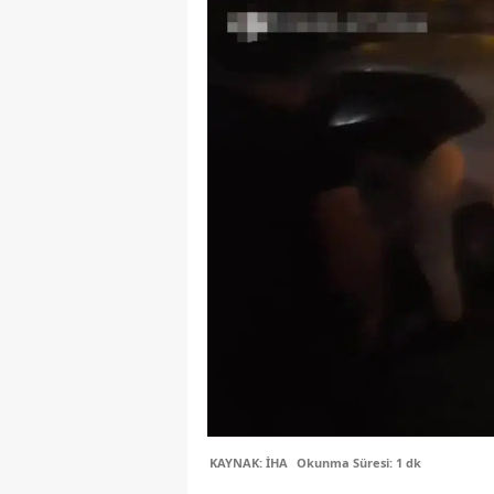
KAYNAK: İHA
Okunma Süresi: 1 dk