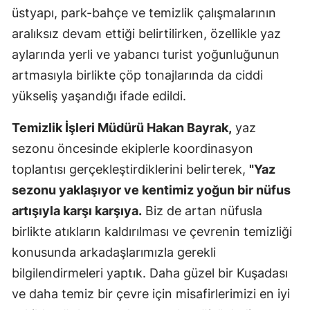
üstyapı, park-bahçe ve temizlik çalışmalarının
Mersin
aralıksız devam ettiği belirtilirken, özellikle yaz
İstanbul
aylarında yerli ve yabancı turist yoğunluğunun
artmasıyla birlikte çöp tonajlarında da ciddi
İzmir
yükseliş yaşandığı ifade edildi.
Kars
Temizlik İşleri Müdürü Hakan Bayrak,
yaz
Kastamonu
sezonu öncesinde ekiplerle koordinasyon
Kayseri
toplantısı gerçekleştirdiklerini belirterek,
"Yaz
sezonu yaklaşıyor ve kentimiz yoğun bir nüfus
Kırklareli
artışıyla karşı karşıya.
Biz de artan nüfusla
Kırşehir
birlikte atıkların kaldırılması ve çevrenin temizliği
Kocaeli
konusunda arkadaşlarımızla gerekli
bilgilendirmeleri yaptık. Daha güzel bir Kuşadası
Konya
ve daha temiz bir çevre için misafirlerimizi en iyi
Kütahya