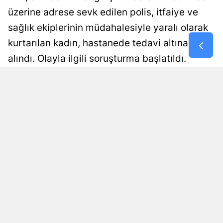
üzerine adrese sevk edilen polis, itfaiye ve
Samsun
sağlık ekiplerinin müdahalesiyle yaralı olarak
Siirt
kurtarılan kadın, hastanede tedavi altına
alındı. Olayla ilgili soruşturma başlatıldı.
Sinop
Sivas
Damla Eroğlu
Yayınlanma
10 Ağustos 2026 - 22:18
Editör
Tekirdağ
Tokat
Trabzon
Tunceli
Şanlıurfa
Uşak
Van