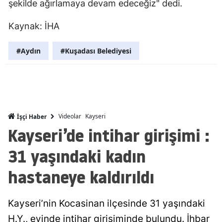
şekilde ağırlamaya devam edeceğiz" dedi.
Malatya
Kaynak: İHA
Manisa
#Aydın
#Kuşadası Belediyesi
Kahramanm
Mardin
Muğla
Muş
Videolar
Kayseri
İşçi Haber
Kayseri’de intihar girişimi :
Nevşehir
31 yaşındaki kadın
Niğde
hastaneye kaldırıldı
Ordu
Rize
Kayseri’nin Kocasinan ilçesinde 31 yaşındaki
H.Y., evinde intihar girişiminde bulundu. İhbar
Sakarya