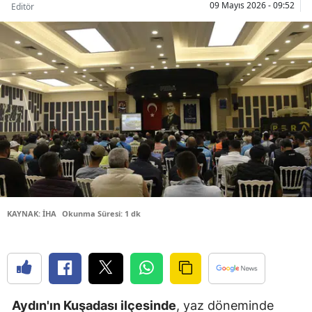
09 Mayıs 2026 - 09:52
Editör
Bilecik
Bingöl
Bitlis
Bolu
Burdur
Bursa
Çanakkale
KAYNAK: İHA
Okunma Süresi: 1 dk
Çankırı
Çorum
Denizli
Diyarbakır
Aydın'ın Kuşadası ilçesinde
, yaz döneminde