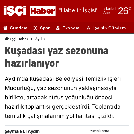
26
°
İstanbul
"Haberin İşçisi"
Açık
Adana
Gündem
Spor
Ekonomi
İşçinin Gündemi
Adıyaman
Aydın
İşçi Haber
Afyonkarahi
Kuşadası yaz sezonuna
Ağrı
hazırlanıyor
Amasya
Aydın'da Kuşadası Belediyesi Temizlik İşleri
Ankara
Müdürlüğü, yaz sezonunun yaklaşmasıyla
Antalya
birlikte, artacak nüfus yoğunluğu öncesi
Artvin
hazırlık toplantısı gerçekleştirdi. Toplantıda
temizlik çalışmalarının yol haritası çizildi.
Aydın
Balıkesir
Şeyma Gül Aydın
Yayınlanma