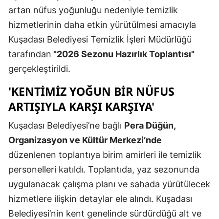
artan nüfus yoğunluğu nedeniyle temizlik
Edirne
hizmetlerinin daha etkin yürütülmesi amacıyla
Elazığ
Kuşadası Belediyesi Temizlik İşleri Müdürlüğü
Erzincan
tarafından
"2026 Sezonu Hazırlık Toplantısı"
gerçekleştirildi.
Erzurum
'KENTIMIZ YOĞUN BIR NÜFUS
Eskişehir
ARTIŞIYLA KARŞI KARŞIYA'
Gaziantep
Kuşadası Belediyesi’ne bağlı
Pera Düğün,
Giresun
Organizasyon ve Kültür Merkezi’nde
Gümüşhan
düzenlenen toplantıya birim amirleri ile temizlik
personelleri katıldı. Toplantıda, yaz sezonunda
Hakkari
uygulanacak çalışma planı ve sahada yürütülecek
Hatay
hizmetlere ilişkin detaylar ele alındı. Kuşadası
Isparta
Belediyesi’nin kent genelinde sürdürdüğü alt ve