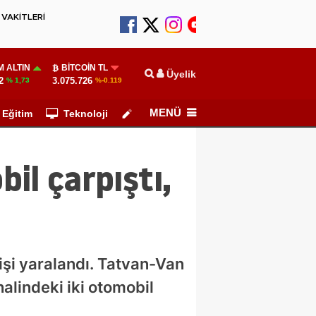
VAKİTLERİ
 ALTIN
BITCOIN TL
Üyelik
2
3.075.726
% 1,73
%-0.119
MENÜ
Eğitim
Teknoloji
Köşe Yazarları
bil çarpıştı,
kişi yaralandı. Tatvan-Van
alindeki iki otomobil