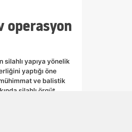
ev operasyon
n silahlı yapıya yönelik
rliğini yaptığı öne
 mühimmat ve balistik
ında silahlı örgüt
Abone Ol