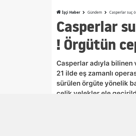
Gündem
Casperlar suç ö
İşçi Haber
Casperlar su
! Örgütün ce
Casperlar adıyla bilinen v
21 ilde eş zamanlı operas
sürülen örgüte yönelik b
çelik yelekler ele geçiri
kurma, cinayet, tehdit v
Selen Albayrak Demirtürk
Editör