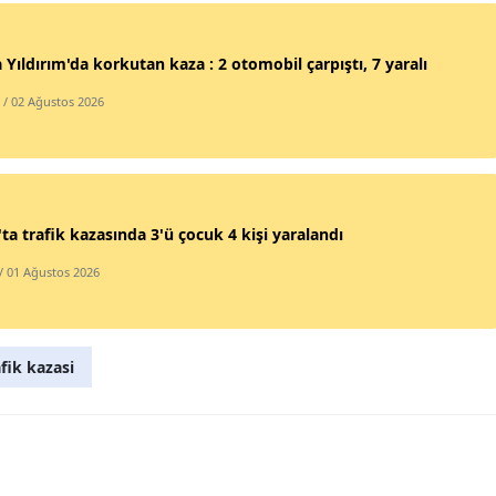
Mersin
 Yıldırım'da korkutan kaza : 2 otomobil çarpıştı, 7 yaralı
İstanbul
/ 02 Ağustos 2026
İzmir
Kars
Kastamonu
'ta trafik kazasında 3'ü çocuk 4 kişi yaralandı
Kayseri
/ 01 Ağustos 2026
Kırklareli
Kırşehir
fik kazasi
Kocaeli
Konya
Kütahya