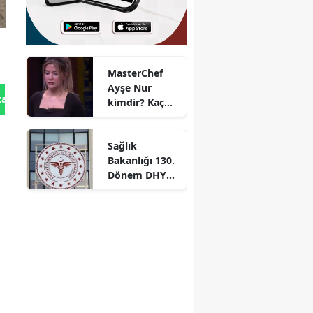
MasterChef
Ayşe Nur
tan Gönder
kimdir? Kaç
yaşında ve
nereli?
Sağlık
Bakanlığı 130.
e
Dönem DHY
kurası ne
zaman
çekilecek?
Sonuçlar ne
zaman
açıklanacak?