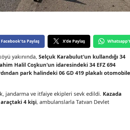
Edirne
Elazığ
Erzincan
Facebook'ta Paylaş
X'de Paylaş
Whatsapp'
Erzurum
Eskişehir
köyü yakınında,
Selçuk Karabulut'un kullandığı 34
rahim Halil Coşkun'un idaresindeki 34 EFZ 694
Gaziantep
ardından park halindeki 06 GD 419 plakalı otomobil
Giresun
Gümüşhane
k, jandarma ve itfaiye ekipleri sevk edildi.
Kazada
araçtaki 4 kişi
, ambulanslarla Tatvan Devlet
Hakkari
Hatay
Isparta