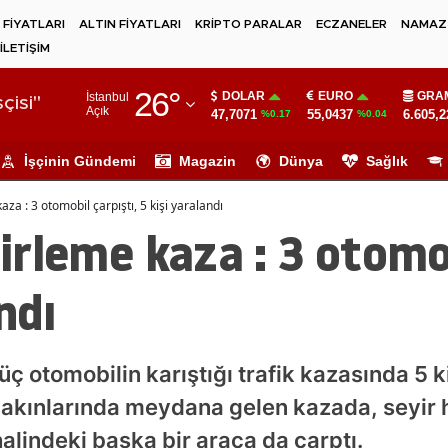
 FİYATLARI
ALTIN FİYATLARI
KRİPTO PARALAR
ECZANELER
NAMAZ 
İLETİŞİM
Adana
26
°
DOLAR
EURO
GRAM
İstanbul
Adıyaman
çisi"
Açık
47,7071
55,0437
6.605,2
%0.17
%0.04
Afyonkarahisar
İşçinin Gündemi
Magazin
Dünya
Sağlık
Ağrı
kaza : 3 otomobil çarpıştı, 5 kişi yaralandı
Amasya
cirleme kaza : 3 otomo
Ankara
ndı
Antalya
Artvin
e üç otomobilin karıştığı trafik kazasında 5 
Aydın
akınlarında meydana gelen kazada, seyir h
Balıkesir
alindeki başka bir araca da çarptı.