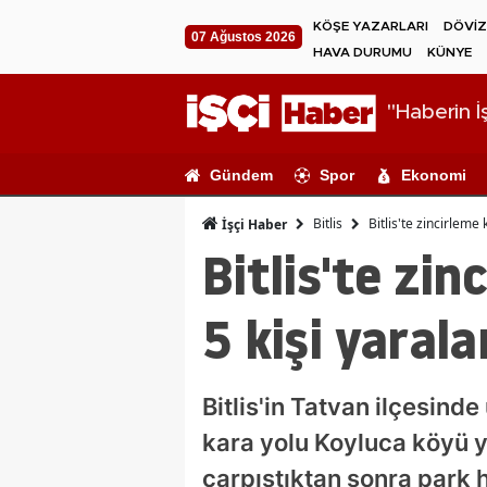
KÖŞE YAZARLARI
DÖVİZ
07 Ağustos 2026
HAVA DURUMU
KÜNYE
"Haberin İş
Gündem
Spor
Ekonomi
Bitlis
Bitlis'te zincirleme 
İşçi Haber
Bitlis'te zin
5 kişi yarala
Bitlis'in Tatvan ilçesind
kara yolu Koyluca köyü y
çarpıştıktan sonra park h