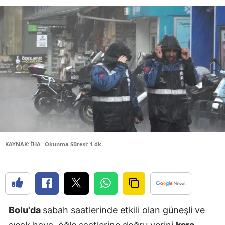
Bilecik
Bingöl
Bitlis
Bolu
Burdur
Bursa
Çanakkale
KAYNAK: İHA
Okunma Süresi: 1 dk
Çankırı
Çorum
Denizli
Bolu'da
sabah saatlerinde etkili olan güneşli ve
Diyarbakır