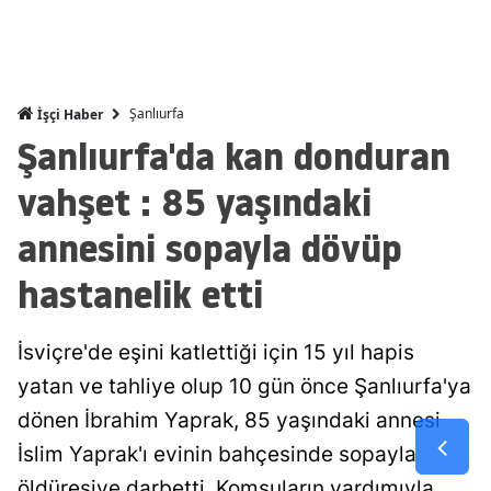
Malatya
Manisa
Şanlıurfa
İşçi Haber
Kahramanm
Şanlıurfa'da kan donduran
Mardin
vahşet : 85 yaşındaki
Muğla
annesini sopayla dövüp
Muş
hastanelik etti
Nevşehir
Niğde
İsviçre'de eşini katlettiği için 15 yıl hapis
yatan ve tahliye olup 10 gün önce Şanlıurfa'ya
Ordu
dönen İbrahim Yaprak, 85 yaşındaki annesi
Rize
İslim Yaprak'ı evinin bahçesinde sopayla
Sakarya
öldüresiye darbetti. Komşuların yardımıyla