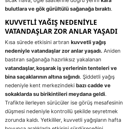
sıcak hava, öğle saatlerine doğru yerini
kara
Edirne
bulutlara ve gök gürültülü sağanağa bıraktı
.
Elazığ
KUVVETLI YAĞIŞ NEDENIYLE
VATANDAŞLAR ZOR ANLAR YAŞADI
Erzincan
Kısa sürede etkisini artıran
kuvvetli yağış
Erzurum
nedeniyle vatandaşlar zor anlar yaşadı.
Aniden
Eskişehir
bastıran sağanağa hazırlıksız yakalanan
Gaziantep
vatandaşlar, koşarak iş yerlerinin tenteleri ve
bina saçaklarının altına sığındı
. Şiddetli yağış
Giresun
nedeniyle kent merkezindeki
bazı cadde ve
Gümüşhan
sokaklarda su birikintileri meydana geldi
.
Hakkari
Trafikte ilerleyen sürücüler ise görüş mesafesinin
düşmesi nedeniyle kontrollü şekilde seyretmek
Hatay
zorunda kaldı. Yetkililer, kuvvetli yağışların hafta
Isparta
boyunca aralıklarla etkisini sürdüreceğini