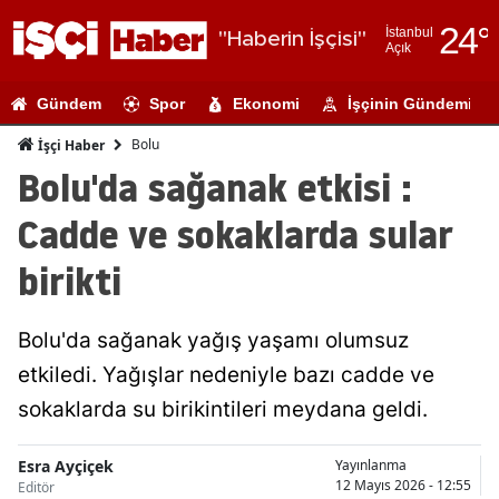
24
°
İstanbul
"Haberin İşçisi"
Açık
Adana
Gündem
Spor
Ekonomi
İşçinin Gündemi
Adıyaman
Bolu
İşçi Haber
Afyonkarahi
Bolu'da sağanak etkisi :
Ağrı
Cadde ve sokaklarda sular
Amasya
birikti
Ankara
Bolu'da sağanak yağış yaşamı olumsuz
Antalya
etkiledi. Yağışlar nedeniyle bazı cadde ve
Artvin
sokaklarda su birikintileri meydana geldi.
Aydın
Esra Ayçiçek
Yayınlanma
Balıkesir
12 Mayıs 2026 - 12:55
Editör