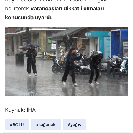
belirterek
vatandaşları dikkatli olmaları
Mersin
konusunda uyardı.
İstanbul
İzmir
Kars
Kastamonu
Kayseri
Kırklareli
Kırşehir
Kocaeli
Kaynak: İHA
Konya
#BOLU
#sağanak
#yağış
Kütahya