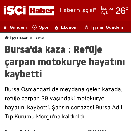
26
°
İstanbul
"Haberin İşçisi"
Açık
Adana
Gündem
Spor
Ekonomi
İşçinin Gündemi
Adıyaman
Bursa
İşçi Haber
Afyonkarahi
Bursa'da kaza : Refüje
Ağrı
çarpan motokurye hayatını
Amasya
kaybetti
Ankara
Bursa Osmangazi'de meydana gelen kazada,
Antalya
refüje çarpan 39 yaşındaki motokurye
Artvin
hayatını kaybetti. Şahsın cenazesi Bursa Adli
Aydın
Tıp Kurumu Morgu'na kaldırıldı.
Balıkesir