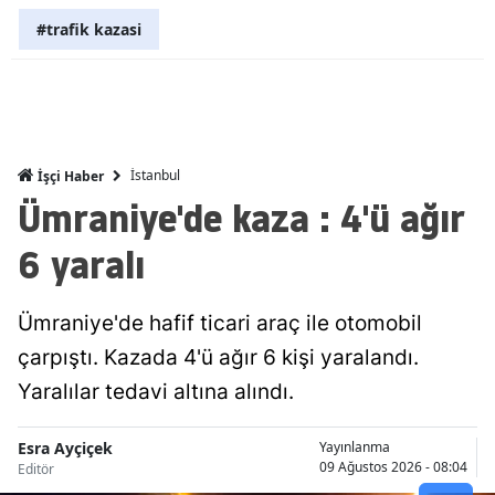
#trafik kazasi
Mersin
İstanbul
İzmir
Kars
İstanbul
İşçi Haber
Ümraniye'de kaza : 4'ü ağır
Kastamonu
6 yaralı
Kayseri
Kırklareli
Ümraniye'de hafif ticari araç ile otomobil
Kırşehir
çarpıştı. Kazada 4'ü ağır 6 kişi yaralandı.
Yaralılar tedavi altına alındı.
Kocaeli
Konya
Esra Ayçiçek
Yayınlanma
09 Ağustos 2026 - 08:04
Editör
Kütahya