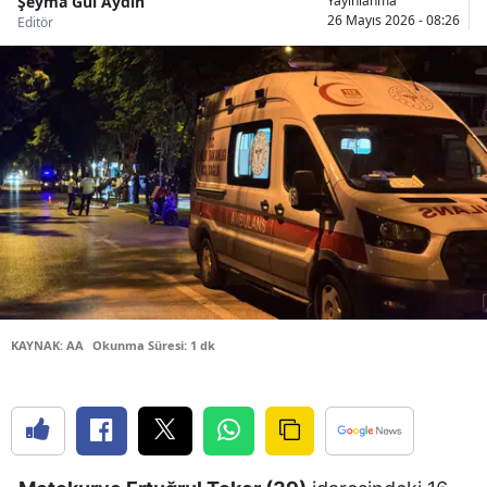
Şeyma Gül Aydın
Yayınlanma
26 Mayıs 2026 - 08:26
Editör
Bilecik
Bingöl
Bitlis
Bolu
Burdur
Bursa
Çanakkale
Çankırı
KAYNAK: AA
Okunma Süresi: 1 dk
Çorum
Denizli
Diyarbakır