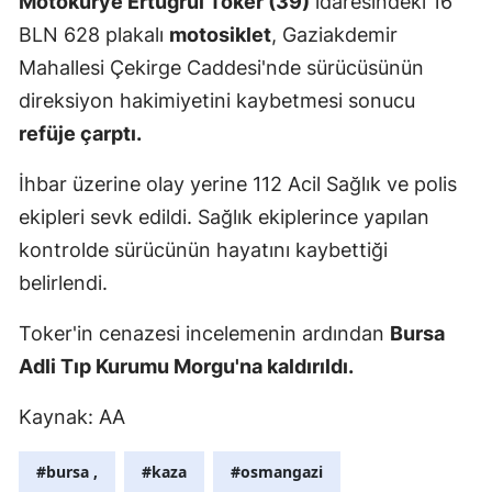
Motokurye Ertuğrul Toker (39)
idaresindeki 16
Edirne
BLN 628 plakalı
motosiklet
, Gaziakdemir
Mahallesi Çekirge Caddesi'nde sürücüsünün
Elazığ
direksiyon hakimiyetini kaybetmesi sonucu
Erzincan
refüje çarptı.
Erzurum
İhbar üzerine olay yerine 112 Acil Sağlık ve polis
Eskişehir
ekipleri sevk edildi. Sağlık ekiplerince yapılan
kontrolde sürücünün hayatını kaybettiği
Gaziantep
belirlendi.
Giresun
Toker'in cenazesi incelemenin ardından
Bursa
Gümüşhan
Adli Tıp Kurumu Morgu'na kaldırıldı.
Hakkari
Kaynak: AA
Hatay
#bursa ,
#kaza
#osmangazi
Isparta