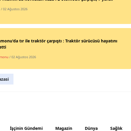
Mersin
/ 02 Ağustos 2026
İstanbul
İzmir
monu'da tır ile traktör çarpıştı : Traktör sürücüsü hayatını
Kars
tti
Kastamonu
amonu
/ 02 Ağustos 2026
Kayseri
azasi
Kırklareli
Kırşehir
Kocaeli
Konya
Kütahya
İşçinin Gündemi
Magazin
Dünya
Sağlık