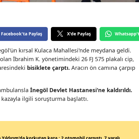
Edirne
Elazığ
Erzincan
Facebook'ta Paylaş
X'de Paylaş
Whatsapp'
Erzurum
egöl'ün kırsal Kulaca Mahallesi'nde meydana geldi.
olan İbrahim K. yönetimindeki 26 FJ 575 plakalı cip,
Eskişehir
daresindeki
bisiklete çarptı.
Aracın ön camına çarpıp
Gaziantep
Giresun
 ambulansla
İnegöl Devlet Hastanesi'ne kaldırıldı.
Gümüşhane
kazayla ilgili soruşturma başlattı.
Hakkari
Hatay
Isparta
 Yıldırım'da korkutan kaza : 2 otomobil çarpıştı, 7 yaralı