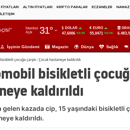
 FİYATLARI
ALTIN FİYATLARI
KRİPTO PARALAR
ECZANELER
NAMAZ 
İLETİŞİM
Adana
31
°
DOLAR
EURO
GRA
İstanbul
Adıyaman
çisi"
Açık
47,6006
55,0471
6.483,
%0.06
%0.06
Afyonkarahisar
İşçinin Gündemi
Magazin
Dünya
Sağlık
Ağrı
isikletli çocuğa çarptı : Çocuk hastaneye kaldırıldı
Amasya
mobil bisikletli çocuğ
Ankara
eye kaldırıldı
Antalya
Artvin
gelen kazada cip, 15 yaşındaki bisikletli 
Aydın
ye kaldırıldı.
Balıkesir