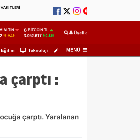
VAKİTLERİ
M ALTIN
BITCOIN TL
Üyelik
52
3.052.617
% -0,19
%0.228
MENÜ
Eğitim
Teknoloji
Köşe Yazarları
a çarptı :
çocuğa çarptı. Yaralanan