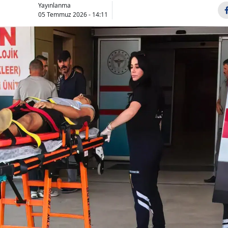
Yayınlanma
Bilecik
05 Temmuz 2026 - 14:11
Bingöl
Bitlis
Bolu
Burdur
Bursa
Çanakkale
Çankırı
Çorum
Denizli
Diyarbakır