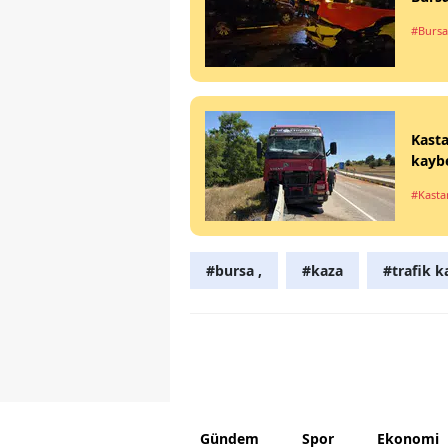
#Bursa
Kasta
kaybe
#Kast
#bursa ,
#kaza
#trafik k
Gündem
Spor
Ekonomi