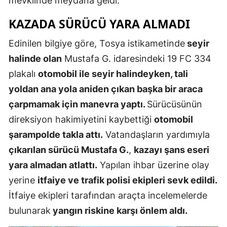
mevkiinde meydana geldi.
Edirne
KAZADA SÜRÜCÜ YARA ALMADI
Elazığ
Edinilen bilgiye göre, Tosya istikametinde
seyir
Erzincan
halinde olan
Mustafa G. idaresindeki 19 FC 334
plakalı
otomobil ile seyir halindeyken, tali
Erzurum
yoldan ana yola aniden çıkan başka bir araca
Eskişehir
çarpmamak için manevra yaptı.
Sürücüsünün
Gaziantep
direksiyon hakimiyetini kaybettiği
otomobil
şarampolde takla attı.
Vatandaşların yardımıyla
Giresun
çıkarılan sürücü Mustafa G.
,
kazayı şans eseri
Gümüşhan
yara almadan atlattı.
Yapılan ihbar üzerine olay
Hakkari
yerine
itfaiye ve trafik polisi ekipleri sevk edildi.
İtfaiye ekipleri tarafından araçta incelemelerde
Hatay
bulunarak
yangın riskine karşı önlem aldı.
Isparta