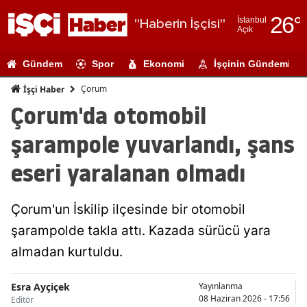
26
°
İstanbul
"Haberin İşçisi"
Açık
Adana
Gündem
Spor
Ekonomi
İşçinin Gündemi
Adıyaman
Çorum
İşçi Haber
Afyonkarahi
Çorum'da otomobil
Ağrı
şarampole yuvarlandı, şans
Amasya
eseri yaralanan olmadı
Ankara
Çorum'un İskilip ilçesinde bir otomobil
Antalya
şarampolde takla attı. Kazada sürücü yara
Artvin
almadan kurtuldu.
Aydın
Esra Ayçiçek
Yayınlanma
Balıkesir
08 Haziran 2026 - 17:56
Editör