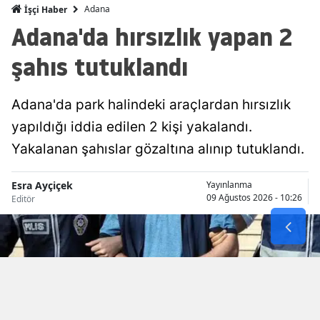
Adana
İşçi Haber
Malatya
Adana'da hırsızlık yapan 2
Manisa
şahıs tutuklandı
Kahramanm
Adana'da park halindeki araçlardan hırsızlık
Mardin
yapıldığı iddia edilen 2 kişi yakalandı.
Muğla
Yakalanan şahıslar gözaltına alınıp tutuklandı.
Muş
Esra Ayçiçek
Yayınlanma
Nevşehir
09 Ağustos 2026 - 10:26
Editör
Niğde
Ordu
Rize
Sakarya