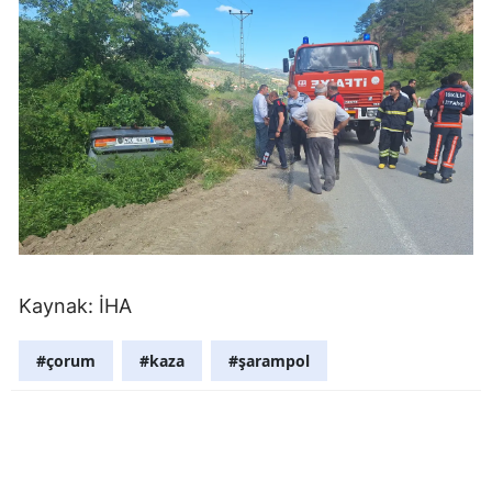
Mersin
İstanbul
İzmir
Kars
Kastamonu
Kayseri
Kırklareli
Kaynak: İHA
Kırşehir
#çorum
#kaza
#şarampol
Kocaeli
Konya
Kütahya