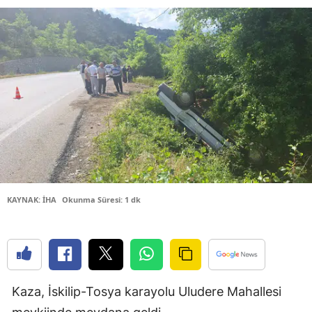
Bilecik
Bingöl
Bitlis
Bolu
Burdur
Bursa
Çanakkale
KAYNAK: İHA
Okunma Süresi: 1 dk
Çankırı
Çorum
Denizli
Kaza, İskilip-Tosya karayolu Uludere Mahallesi
Diyarbakır