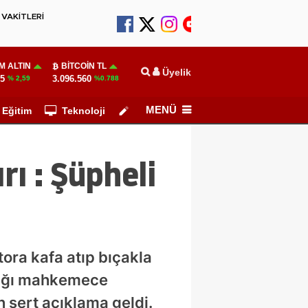
VAKİTLERİ
M ALTIN
BITCOIN TL
Üyelik
55
3.096.560
% 2,59
%0.788
MENÜ
Eğitim
Teknoloji
Köşe Yazarları
rı : Şüpheli
tora kafa atıp bıçakla
ldığı mahkemece
n sert açıklama geldi.