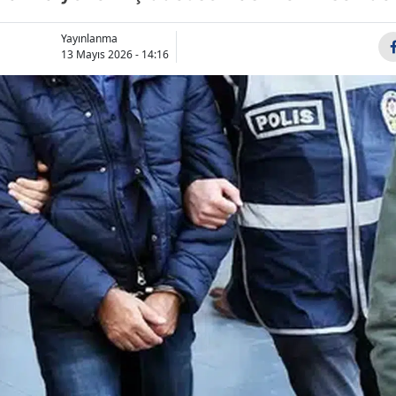
Bilecik
Yayınlanma
Bingöl
13 Mayıs 2026 - 14:16
Bitlis
Bolu
Burdur
Bursa
Çanakkale
Çankırı
Çorum
Denizli
Diyarbakır