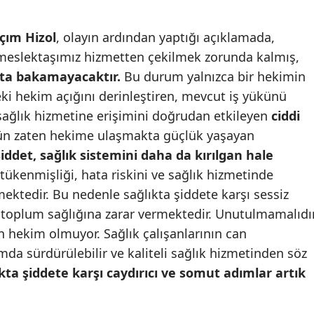
Malatya
çım Hizol
, olayın ardından yaptığı açıklamada,
Manisa
 meslektaşımız hizmetten çekilmek zorunda kalmış,
asta bakamayacaktır.
Bu durum yalnızca bir hekimin
Kahramanmaraş
teki hekim açığını derinleştiren, mevcut iş yükünü
Mardin
i sağlık hizmetine erişimini doğrudan etkileyen
ciddi
ün zaten hekime ulaşmakta güçlük yaşayan
Muğla
iddet, sağlık sistemini daha da kırılgan hale
Muş
 tükenmişliği, hata riskini ve sağlık hizmetinde
mektedir. Bu nedenle sağlıkta şiddete karşı sessiz
Nevşehir
 toplum sağlığına zarar vermektedir. Unutulmamalıdı
Niğde
n hekim olmuyor. Sağlık çalışanlarının can
mda sürdürülebilir ve kaliteli sağlık hizmetinden söz
Ordu
kta şiddete karşı caydırıcı ve somut adımlar artık
Rize
Sakarya