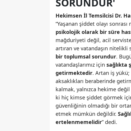
SORUNDUR'
Hekimsen İl Temsilcisi Dr. Ha
“Yaşanan şiddet olayı sonrası
psikolojik olarak bir süre h
mağduriyeti değil, acil servis
artıran ve vatandaşın nitelikl
bir toplumsal sorundur
. Bug
vatandaşlarımız için
sağlıkta ş
getirmektedir
. Artan iş yükü;
aksaklıkları beraberinde getir
kalmak, yalnızca hekime değil
ki hiç kimse şiddet görmek içi
güvenliğinin olmadığı bir orta
etmek mümkün değildir.
Sağlı
ertelenmemelidir
” dedi.