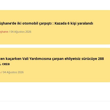
Samsun
Siirt
hane'de iki otomobil çarpıştı : Kazada 6 kişi yaralandı
Sinop
şhane
/ 04 Ağustos 2026
Sivas
Tekirdağ
ten kaçarken Vali Yardımcısına çarpan ehliyetsiz sürücüye 288
Tokat
L ceza
Trabzon
n
/ 04 Ağustos 2026
Tunceli
Şanlıurfa
Uşak
Van