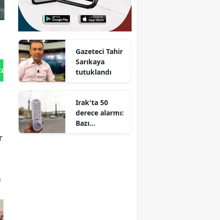
Gazeteci Tahir
Sarıkaya
tan Gönder
tutuklandı
Irak'ta 50
derece alarmı:
Bazı
vilayetlerde
r
resmi tatil ilan
edildi
n