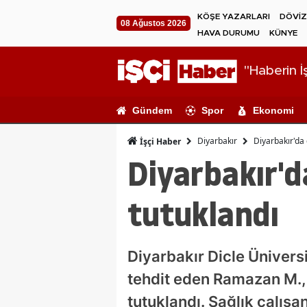
KÖŞE YAZARLARI
DÖVİZ
08 Ağustos 2026
HAVA DURUMU
KÜNYE
"Haberin İş
Gündem
Spor
Ekonomi
Diyarbakır
Diyarbakır'da 
İşçi Haber
Diyarbakır'da
tutuklandı
Diyarbakır Dicle Üniversi
tehdit eden Ramazan M.,
tutuklandı. Sağlık çalışa