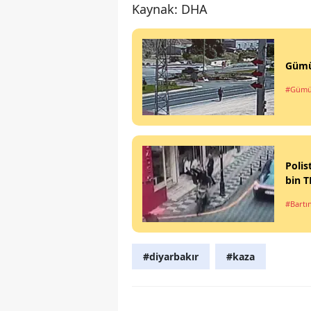
Kaynak: DHA
Gümüş
#Gümü
Polis
bin T
#Bartı
#diyarbakır
#kaza