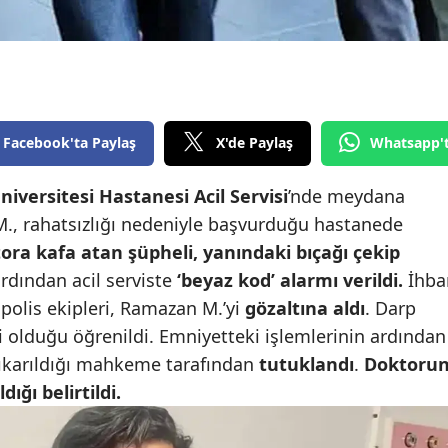
Edirne
Elazığ
Erzincan
Facebook'ta Paylaş
X'de Paylaş
Whatsapp'
Erzurum
Eskişehir
niversitesi Hastanesi Acil Servisi
’nde meydana
M., rahatsızlığı nedeniyle başvurduğu hastanede
Gaziantep
ora kafa atan şüpheli, yanındaki bıçağı çekip
Giresun
 ardından acil serviste
‘beyaz kod’ alarmı verildi.
İhba
polis ekipleri, Ramazan M.’yi
gözaltına aldı
. Darp
Gümüşhane
 olduğu öğrenildi. Emniyetteki işlemlerinin ardından
Hakkari
 çıkarıldığı mahkeme tarafından
tutuklandı
.
Doktoru
dığı belirtildi.
Hatay
Isparta