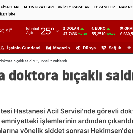
 FİYATLARI
ALTIN FİYATLARI
KRİPTO PARALAR
ECZANELER
NAMAZ 
İLETİŞİM
Adana
25
°
DOLAR
EURO
GRA
İstanbul
Adıyaman
çisi"
Açık
47,7436
55,2510
6.660,
%0.18
%0.32
Afyonkarahisar
İşçinin Gündemi
Magazin
Dünya
Sağlık
Ağrı
doktora bıçaklı saldırı : Şüpheli tutuklandı
Amasya
 doktora bıçaklı saldı
Ankara
Antalya
Artvin
tesi Hastanesi Acil Servisi'nde görevli dok
Aydın
 emniyetteki işlemlerinin ardından çıkarı
Balıkesir
nlarına yönelik şiddet sonrası Hekimsen'de