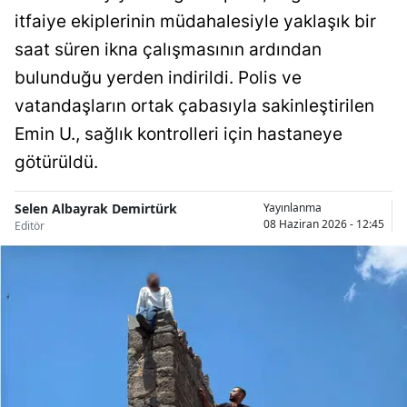
itfaiye ekiplerinin müdahalesiyle yaklaşık bir
Bilecik
saat süren ikna çalışmasının ardından
Bingöl
bulunduğu yerden indirildi. Polis ve
Bitlis
vatandaşların ortak çabasıyla sakinleştirilen
Bolu
Emin U., sağlık kontrolleri için hastaneye
götürüldü.
Burdur
Bursa
Selen Albayrak Demirtürk
Yayınlanma
08 Haziran 2026 - 12:45
Editör
Çanakkale
Çankırı
Çorum
Denizli
Diyarbakır