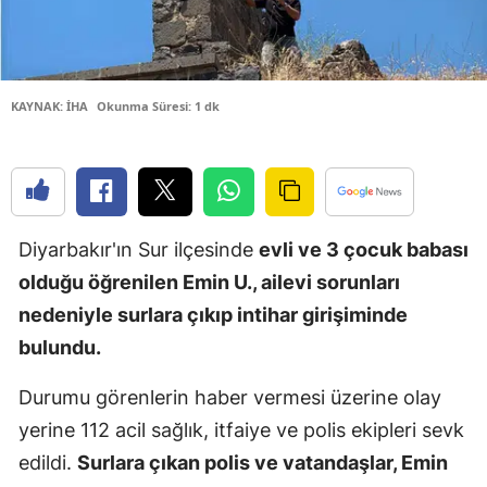
Edirne
Elazığ
KAYNAK: İHA
Okunma Süresi: 1 dk
Erzincan
Erzurum
Eskişehir
Diyarbakır'ın Sur ilçesinde
evli ve 3 çocuk babası
Gaziantep
olduğu öğrenilen Emin U., ailevi sorunları
Giresun
nedeniyle surlara çıkıp intihar girişiminde
Gümüşhan
bulundu.
Hakkari
Durumu görenlerin haber vermesi üzerine olay
Hatay
yerine 112 acil sağlık, itfaiye ve polis ekipleri sevk
edildi.
Surlara çıkan polis ve vatandaşlar, Emin
Isparta