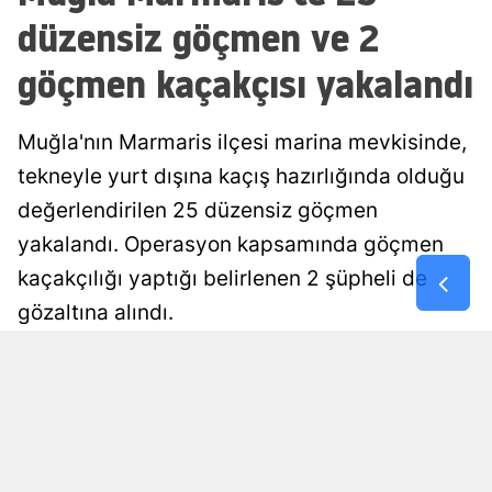
düzensiz göçmen ve 2
Malatya
göçmen kaçakçısı yakalandı
Manisa
Kahramanm
Muğla'nın Marmaris ilçesi marina mevkisinde,
Mardin
tekneyle yurt dışına kaçış hazırlığında olduğu
değerlendirilen 25 düzensiz göçmen
Muğla
yakalandı. Operasyon kapsamında göçmen
Muş
kaçakçılığı yaptığı belirlenen 2 şüpheli de
Nevşehir
gözaltına alındı.
Niğde
Esra Ayçiçek
Yayınlanma
09 Ağustos 2026 - 17:55
Editör
Ordu
Rize
Sakarya