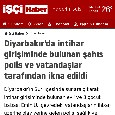
26
°
İstanbul
"Haberin İşçisi"
Kapalı
Adana
Gündem
Spor
Ekonomi
İşçinin Gündemi
Adıyaman
Diyarbakır
İşçi Haber
Afyonkarahi
Diyarbakır'da intihar
Ağrı
girişiminde bulunan şahıs
Amasya
polis ve vatandaşlar
Ankara
tarafından ikna edildi
Antalya
Diyarbakır’ın Sur ilçesinde surlara çıkarak
Artvin
intihar girişiminde bulunan evli ve 3 çocuk
Aydın
babası Emin U., çevredeki vatandaşların ihbarı
Balıkesir
üzerine olay yerine gelen polis, sağlık ve