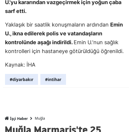
U.'yu kararından vazgeçirmek için yoğun çaba
Mersin
sarf etti.
İstanbul
Yaklaşık bir saatlik konuşmaların ardından
Emin
İzmir
U., ikna edilerek polis ve vatandaşların
kontrolünde aşağı indirildi.
Emin U.'nun sağlık
Kars
kontrolleri için hastaneye götürüldüğü öğrenildi.
Kastamonu
Kaynak: İHA
Kayseri
#diyarbakır
#intihar
Kırklareli
Kırşehir
Kocaeli
Konya
Muğla
İşçi Haber
Muğla Marmaris'te 25
Kütahya