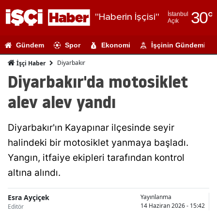
30
°
İstanbul
"Haberin İşçisi"
Açık
Adana
Gündem
Spor
Ekonomi
İşçinin Gündemi
Adıyaman
Diyarbakır
İşçi Haber
Afyonkarahi
Diyarbakır'da motosiklet
Ağrı
alev alev yandı
Amasya
Diyarbakır'ın Kayapınar ilçesinde seyir
Ankara
halindeki bir motosiklet yanmaya başladı.
Antalya
Yangın, itfaiye ekipleri tarafından kontrol
Artvin
altına alındı.
Aydın
Esra Ayçiçek
Yayınlanma
14 Haziran 2026 - 15:42
Editör
Balıkesir