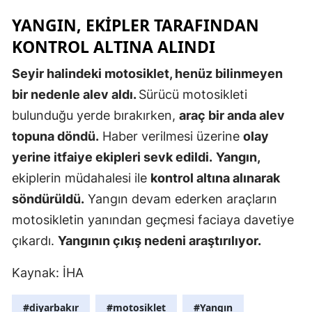
Edirne
YANGIN, EKIPLER TARAFINDAN
KONTROL ALTINA ALINDI
Elazığ
Seyir halindeki motosiklet, henüz bilinmeyen
Erzincan
bir nedenle alev aldı.
Sürücü motosikleti
Erzurum
bulunduğu yerde bırakırken,
araç bir anda alev
Eskişehir
topuna döndü.
Haber verilmesi üzerine
olay
yerine itfaiye ekipleri sevk edildi.
Yangın,
Gaziantep
ekiplerin müdahalesi ile
kontrol altına alınarak
Giresun
söndürüldü.
Yangın devam ederken araçların
Gümüşhan
motosikletin yanından geçmesi faciaya davetiye
çıkardı.
Yangının çıkış nedeni araştırılıyor.
Hakkari
Kaynak: İHA
Hatay
Isparta
#diyarbakır
#motosiklet
#Yangın