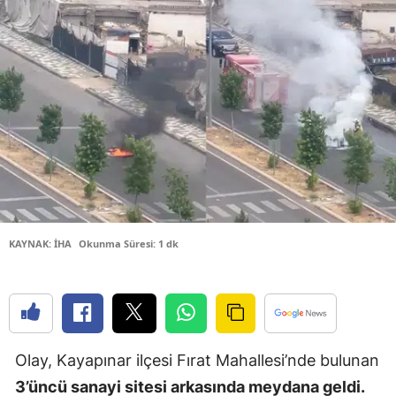
Bilecik
Bingöl
Bitlis
Bolu
Burdur
Bursa
Çanakkale
KAYNAK: İHA
Okunma Süresi: 1 dk
Çankırı
Çorum
Denizli
Olay, Kayapınar ilçesi Fırat Mahallesi’nde bulunan
Diyarbakır
3’üncü sanayi sitesi arkasında meydana geldi.