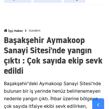
Mersin
İstanbul
İzmir
Gündem
İşçi Haber
Başakşehir Aymakoop
Kars
Sanayi Sitesi'nde yangın
Kastamonu
Kayseri
çıktı : Çok sayıda ekip sevk
Kırklareli
edildi
Kırşehir
Başakşehir'deki Aymakoop Sanayi Sitesi'nde
Kocaeli
bulunan bir iş yerinde henüz belirlenemeyen
Konya
nedenle yangın çıktı. İhbar üzerine bölgeye
çok sayıda itfaiye ekibi sevk edilirken,
Kütahya