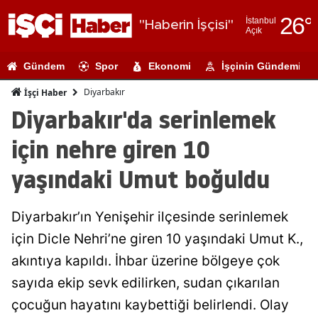
26
°
İstanbul
"Haberin İşçisi"
Açık
Adana
Gündem
Spor
Ekonomi
İşçinin Gündemi
Adıyaman
Diyarbakır
İşçi Haber
Afyonkarahi
Diyarbakır'da serinlemek
Ağrı
için nehre giren 10
Amasya
yaşındaki Umut boğuldu
Ankara
Diyarbakır’ın Yenişehir ilçesinde serinlemek
Antalya
için Dicle Nehri’ne giren 10 yaşındaki Umut K.,
Artvin
akıntıya kapıldı. İhbar üzerine bölgeye çok
Aydın
sayıda ekip sevk edilirken, sudan çıkarılan
çocuğun hayatını kaybettiği belirlendi. Olay
Balıkesir