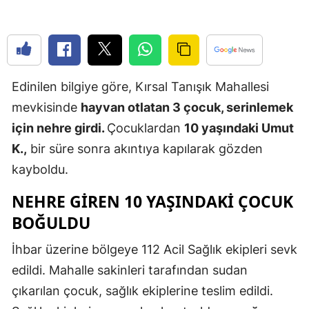
Edirne
Elazığ
Erzincan
Edinilen bilgiye göre, Kırsal Tanışık Mahallesi
Erzurum
mevkisinde
hayvan otlatan 3 çocuk, serinlemek
için nehre girdi.
Çocuklardan
10 yaşındaki Umut
Eskişehir
K.,
bir süre sonra akıntıya kapılarak gözden
Gaziantep
kayboldu.
Giresun
NEHRE GİREN 10 YAŞINDAKİ ÇOCUK
Gümüşhan
BOĞULDU
Hakkari
İhbar üzerine bölgeye 112 Acil Sağlık ekipleri sevk
edildi. Mahalle sakinleri tarafından sudan
Hatay
çıkarılan çocuk, sağlık ekiplerine teslim edildi.
Isparta