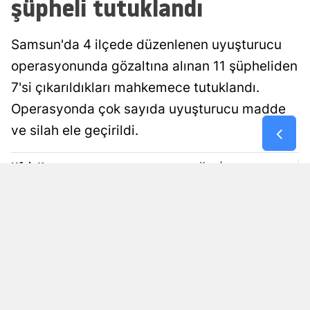
şüpheli tutuklandı
Malatya
Samsun'da 4 ilçede düzenlenen uyuşturucu
Manisa
operasyonunda gözaltına alınan 11 şüpheliden
Kahramanm
7'si çıkarıldıkları mahkemece tutuklandı.
Mardin
Operasyonda çok sayıda uyuşturucu madde
ve silah ele geçirildi.
Muğla
Muş
Ufuk Kuzgun
Yayınlanma
08 Ağustos 2026 - 16:04
Editör
Nevşehir
Niğde
Ordu
Rize
Sakarya