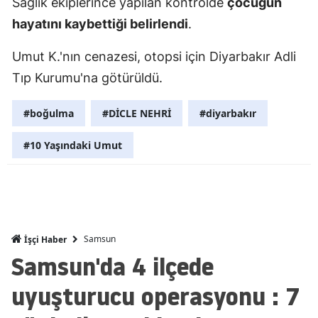
Sağlık ekiplerince yapılan kontrolde
çocuğun
Mersin
hayatını kaybettiği belirlendi
.
İstanbul
Umut K.'nın cenazesi, otopsi için Diyarbakır Adli
Tıp Kurumu'na götürüldü.
İzmir
Kars
#boğulma
#DİCLE NEHRİ
#diyarbakır
Kastamonu
#10 Yaşındaki Umut
Kayseri
Kırklareli
Kırşehir
Samsun
İşçi Haber
Kocaeli
Samsun'da 4 ilçede
Konya
uyuşturucu operasyonu : 7
Kütahya