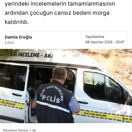
yerindeki incelemelerin tamamlanmasının
Bilecik
ardından çocuğun cansız bedeni morga
Bingöl
kaldırıldı.
Bitlis
Damla Eroğlu
Yayınlanma
08 Haziran 2026 - 20:47
Bolu
Editör
Burdur
Bursa
Çanakkale
Çankırı
Çorum
Denizli
Diyarbakır
Okunma Süresi: 1 dk