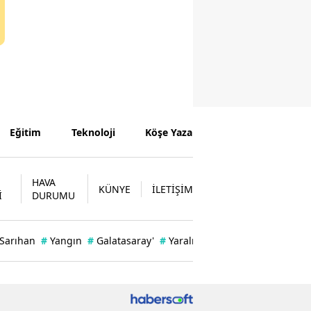
Eğitim
Teknoloji
Köşe Yazarları
HAVA
KÜNYE
İLETİŞİM
İ
DURUMU
 Sarıhan
#
Yangın
#
Galatasaray'
#
Yaralı