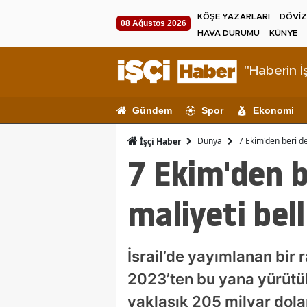
KÖŞE YAZARLARI
DÖVİZ
08 Ağustos 2026
HAVA DURUMU
KÜNYE
"Haberin İş
Gündem
Spor
Ekonomi
Dünya
7 Ekim'den beri de
İşçi Haber
7 Ekim'den b
maliyeti bell
İsrail’de yayımlanan bir
2023’ten bu yana yürütü
yaklaşık 205 milyar dolar