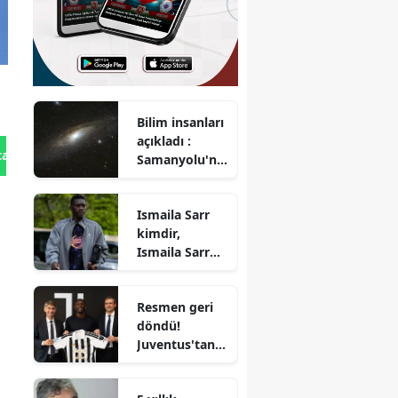
Bilim insanları
açıkladı :
tan Gönder
Samanyolu'nd
a 170 milyon
gizli kara delik
Ismaila Sarr
olabilir
kimdir,
Ismaila Sarr
kaç yaşında,
mevkisi ne,
Resmen geri
hangi
döndü!
takımlarda
Juventus'tan
oynadı?
dev transfer
hamlesi