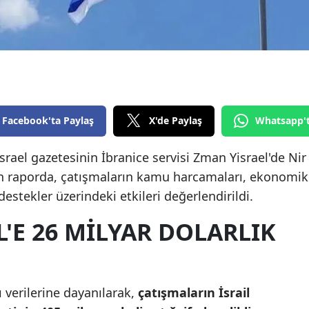
Edirne
Elazığ
Erzincan
Erzurum
Facebook'ta Paylaş
X'de Paylaş
Whatsapp'
Eskişehir
srael gazetesinin İbranice servisi Zman Yisrael'de Nir
Gaziantep
n raporda, çatışmaların kamu harcamaları, ekonomik
Giresun
estekler üzerindeki etkileri değerlendirildi.
Gümüşhane
L'E 26 MILYAR DOLARLIK
Hakkari
Hatay
 verilerine dayanılarak,
çatışmaların İsrail
Isparta