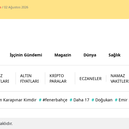
a
/ 02 Ağustos 2026
Samsun
Siirt
Sinop
Sivas
İşçinin Gündemi
Magazin
Dünya
Sağlık
Tekirdağ
Tokat
İZ
ALTIN
KRİPTO
NAMAZ
ECZANELER
Trabzon
TLARI
FİYATLARI
PARALAR
VAKİTLER
Tunceli
m Karapınar Kimdir
#
#fenerbahçe
#
Daha 17
#
Doğukan
#
Emir
Şanlıurfa
Uşak
klıdır.
Van