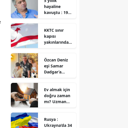
5 yıllık
hayaline
kavuştu : 1987
model
e
otomobiliyle
KKTC sınır
Cengiz
kapısı
Kurtoğlu’nu
yakınlarında
ziyaret etti
çıkan yangın
kontrol altına
Özcan Deniz
alındı
eşi Samar
Dadgar’a
güvenlik
kamerasından
Ev almak için
aşkını ilan etti!
doğru zaman
mı? Uzman
isimden
dikkat çeken
Rusya :
açıklama
Ukrayna’da 34