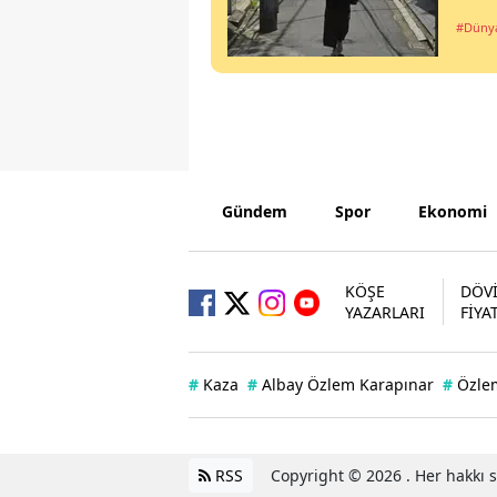
#Düny
Gündem
Spor
Ekonomi
KÖŞE
DÖV
YAZARLARI
FİYA
#
Kaza
#
Albay Özlem Karapınar
#
Özle
RSS
Copyright © 2026 . Her hakkı sa