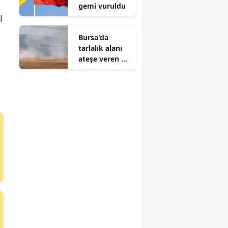
gemi vuruldu
l
Bursa'da
tarlalık alanı
ateşe veren 16
yaşındaki
şüpheli
yakalandı