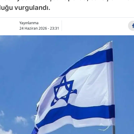
lduğu vurgulandı.
Bilecik
Bingöl
Yayınlanma
24 Haziran 2026 - 23:31
Bitlis
Bolu
Burdur
Bursa
Çanakkale
Çankırı
Çorum
Denizli
Diyarbakır