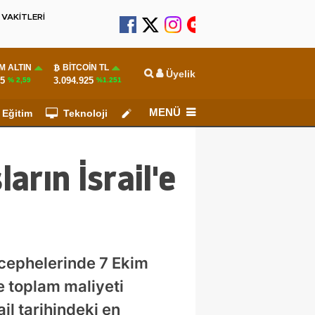
VAKİTLERİ
M ALTIN
BITCOIN TL
Üyelik
55
3.094.925
% 2,59
%1.251
MENÜ
Eğitim
Teknoloji
Köşe Yazarları
rın İsrail'e
 cephelerinde 7 Ekim
e toplam maliyeti
il tarihindeki en