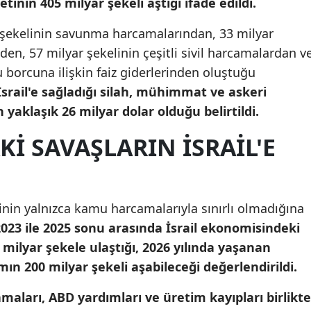
nin 405 milyar şekeli aştığı ifade edildi.
Mersin
r şekelinin savunma harcamalarından, 33 milyar
İstanbul
en, 57 milyar şekelinin çeşitli sivil harcamalardan v
 borcuna ilişkin faiz giderlerinden oluştuğu
İzmir
İsrail'e sağladığı silah, mühimmat ve askeri
Kars
 yaklaşık 26 milyar dolar olduğu belirtildi.
Kastamonu
I SAVAŞLARIN ISRAIL'E
Kayseri
Kırklareli
nin yalnızca kamu harcamalarıyla sınırlı olmadığına
Kırşehir
023 ile 2025 sonu arasında İsrail ekonomisindeki
milyar şekele ulaştığı, 2026 yılında yaşanan
Kocaeli
mın 200 milyar şekeli aşabileceği değerlendirildi.
Konya
ları, ABD yardımları ve üretim kayıpları birlikte
Kütahya