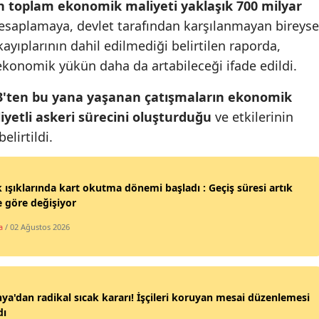
n toplam ekonomik maliyeti yaklaşık 700 milyar
Malatya
saplamaya, devlet tarafından karşılanmayan bireyse
ayıplarının dahil edilmediği belirtilen raporda,
Manisa
ekonomik yükün daha da artabileceği ifade edildi.
Kahramanmaraş
3'ten bu yana yaşanan çatışmaların ekonomik
Mardin
liyetli askeri sürecini oluşturduğu
ve etkilerinin
ldi.​​​​​​​
Muğla
Muş
k ışıklarında kart okutma dönemi başladı : Geçiş süresi artık
Nevşehir
e göre değişiyor
Niğde
a
/ 02 Ağustos 2026
Ordu
Rize
ya'dan radikal sıcak kararı! İşçileri koruyan mesai düzenlemesi
dı
Sakarya