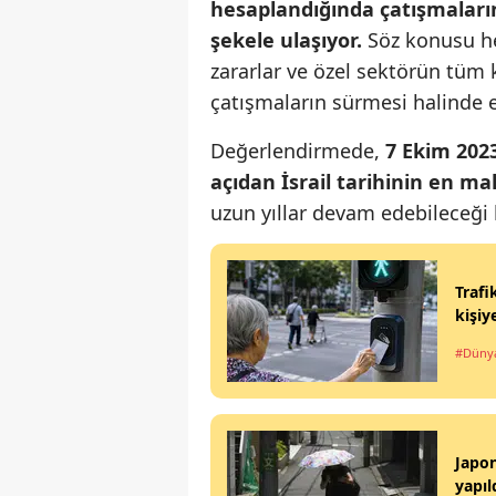
hesaplandığında çatışmaları
şekele ulaşıyor.
Söz konusu he
zararlar ve özel sektörün tüm k
çatışmaların sürmesi halinde 
Değerlendirmede,
7 Ekim 202
açıdan İsrail tarihinin en ma
uzun yıllar devam edebileceği belirti
Trafi
kişiy
#Düny
Japon
yapıl