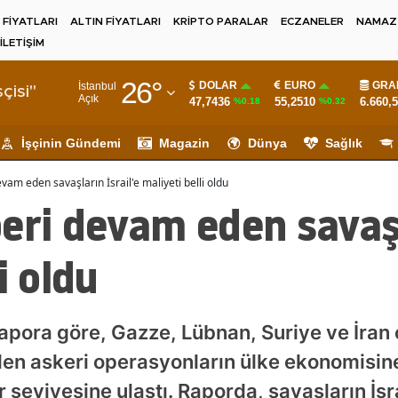
 FİYATLARI
ALTIN FİYATLARI
KRİPTO PARALAR
ECZANELER
NAMAZ 
İLETİŞİM
Adana
26
°
DOLAR
EURO
GRA
İstanbul
Adıyaman
çisi"
Açık
47,7436
55,2510
6.660,
%0.18
%0.32
Afyonkarahisar
İşçinin Gündemi
Magazin
Dünya
Sağlık
Ağrı
vam eden savaşların İsrail'e maliyeti belli oldu
Amasya
eri devam eden savaşla
Ankara
i oldu
Antalya
Artvin
 rapora göre, Gazze, Lübnan, Suriye ve İran
Aydın
len askeri operasyonların ülke ekonomisin
Balıkesir
 seviyesine ulaştı. Raporda, savaşların İsra