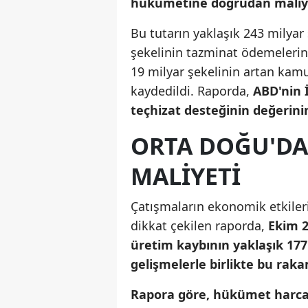
hükümetine doğrudan maliyeti
Bu tutarın yaklaşık 243 milya
şekelinin tazminat ödemelerind
19 milyar şekelinin artan kamu
kaydedildi. Raporda,
ABD'nin 
teçhizat desteğinin değerinin
ORTA DOĞU'DAK
MALIYETI
Çatışmaların ekonomik etkileri
dikkat çekilen raporda,
Ekim 2
üretim kaybının yaklaşık 177 
gelişmelerle birlikte bu raka
Rapora göre, hükümet harcama