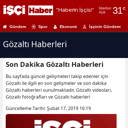
31
°
İstanbul
"Haberin İşçisi"
Açık
Adana
Gündem
Spor
Ekonomi
İşçinin Gündemi
Adıyaman
Afyonkarahi
Gözaltı Haberleri
Ağrı
Son Dakika Gözaltı Haberleri
Amasya
Ankara
Bu sayfada güncel gelişmeleri takip edenler için
Gözaltı ile ilgili en son gelişmeler ve son dakika
Antalya
Gözaltı haberleri sunulmaktadır. Gözaltı videoları,
Gözaltı fotoğrafları ve Gözaltı haberleri
Artvin
Güncelleme Tarihi:
Şubat 17, 2019 16:19
Aydın
Balıkesir