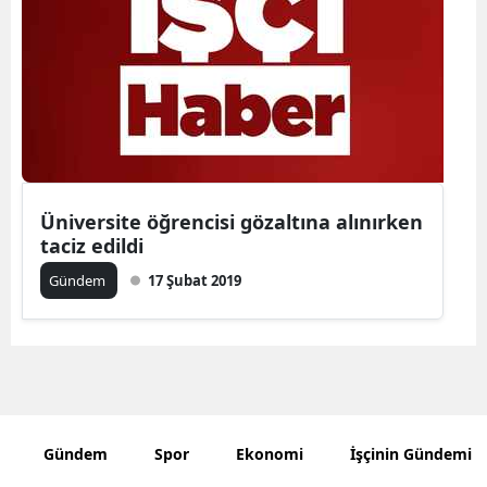
Bilecik
Bingöl
Bitlis
Bolu
Burdur
Üniversite öğrencisi gözaltına alınırken
taciz edildi
Bursa
Gündem
17 Şubat 2019
Çanakkale
Çankırı
Çorum
Denizli
Gündem
Spor
Ekonomi
İşçinin Gündemi
Diyarbakır