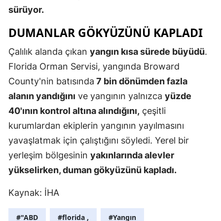
sürüyor.
Edirne
DUMANLAR GÖKYÜZÜNÜ KAPLADI
Elazığ
Çalılık alanda çıkan
yangın kısa sürede büyüdü
.
Erzincan
Florida Orman Servisi, yangında Broward
Erzurum
County'nin batısında
7 bin dönümden fazla
Eskişehir
alanın yandığını
ve yangının yalnızca
yüzde
40'ının kontrol altına alındığını,
çeşitli
Gaziantep
kurumlardan ekiplerin yangının yayılmasını
Giresun
yavaşlatmak için çalıştığını söyledi. Yerel bir
Gümüşhan
yerleşim bölgesinin
yakınlarında alevler
yükselirken, duman gökyüzünü kapladı.
Hakkari
Kaynak: İHA
Hatay
Isparta
#"ABD
#florida ,
#Yangın