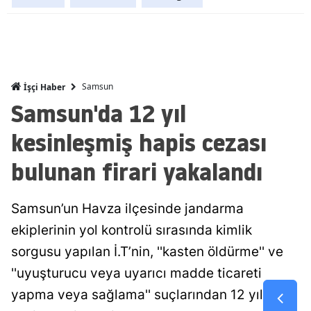
Mersin
İstanbul
İzmir
Samsun
İşçi Haber
Samsun'da 12 yıl
Kars
kesinleşmiş hapis cezası
Kastamonu
bulunan firari yakalandı
Kayseri
Kırklareli
Samsun’un Havza ilçesinde jandarma
Kırşehir
ekiplerinin yol kontrolü sırasında kimlik
Kocaeli
sorgusu yapılan İ.T’nin, ''kasten öldürme'' ve
''uyuşturucu veya uyarıcı madde ticareti
Konya
yapma veya sağlama'' suçlarından 12 yıl
Kütahya