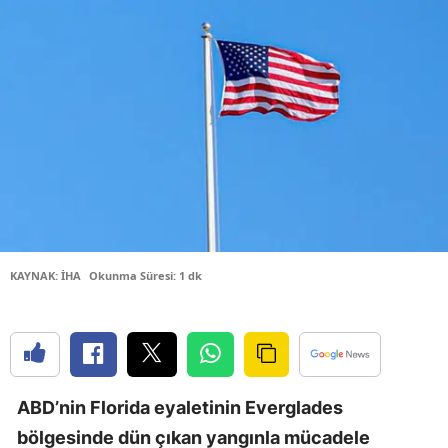
Bilecik
Bingöl
Bitlis
Bolu
Burdur
Bursa
Çanakkale
KAYNAK: İHA
Okunma Süresi: 1 dk
Çankırı
Çorum
Denizli
ABD’nin Florida eyaletinin Everglades
Diyarbakır
bölgesinde dün çıkan yangınla mücadele