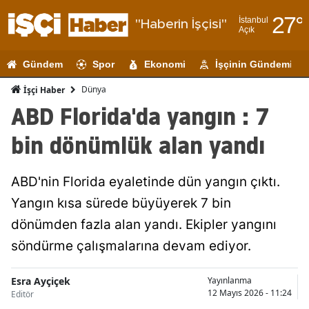
27
°
İstanbul
"Haberin İşçisi"
Açık
Adana
Gündem
Spor
Ekonomi
İşçinin Gündemi
Adıyaman
Dünya
İşçi Haber
Afyonkarahi
ABD Florida'da yangın : 7
Ağrı
bin dönümlük alan yandı
Amasya
ABD'nin Florida eyaletinde dün yangın çıktı.
Ankara
Yangın kısa sürede büyüyerek 7 bin
Antalya
dönümden fazla alan yandı. Ekipler yangını
Artvin
söndürme çalışmalarına devam ediyor.
Aydın
Esra Ayçiçek
Yayınlanma
12 Mayıs 2026 - 11:24
Editör
Balıkesir