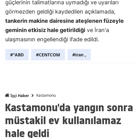
güçlerinin talimatlarına uymadığı ve uyarıları
Mersin
görmezden geldiği kaydedilen açıklamada,
tankerin makine dairesine ateşlenen füzeyle
İstanbul
geminin etkisiz hale getirildiği
ve İran'a
İzmir
ulaşmasının engellendiği ifade edildi.
Kars
#"ABD
#CENTCOM
#iran ,
Kastamonu
Kayseri
Kırklareli
Kastamonu
İşçi Haber
Kırşehir
Kastamonu'da yangın sonra
Kocaeli
müstakil ev kullanılamaz
Konya
hale geldi
Kütahya