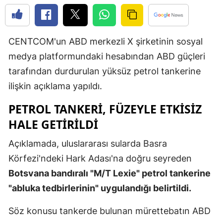
Edirne
Elazığ
CENTCOM'un ABD merkezli X şirketinin sosyal
Erzincan
medya platformundaki hesabından ABD güçleri
tarafından durdurulan yüksüz petrol tankerine
Erzurum
ilişkin açıklama yapıldı.
Eskişehir
PETROL TANKERİ, FÜZEYLE ETKİSİZ
Gaziantep
HALE GETİRİLDİ
Giresun
Açıklamada, uluslararası sularda Basra
Gümüşhan
Körfezi'ndeki Hark Adası'na doğru seyreden
Botsvana bandıralı "M/T Lexie" petrol tankerine
Hakkari
"abluka tedbirlerinin" uygulandığı belirtildi.
Hatay
Söz konusu tankerde bulunan mürettebatın ABD
Isparta