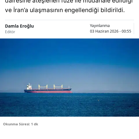
dairesine ateşlenen füze ile müdahale edildiği
Bilecik
ve İran’a ulaşmasının engellendiği bildirildi.
Bingöl
Damla Eroğlu
Yayınlanma
03 Haziran 2026 - 00:55
Editör
Bitlis
Bolu
Burdur
Bursa
Çanakkale
Çankırı
Çorum
Denizli
Okunma Süresi: 1 dk
Diyarbakır