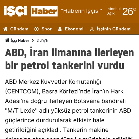
26
°
İstanbul
"Haberin İşçisi"
Açık
Adana
Gündem
Spor
Ekonomi
İşçinin Gündemi
Adıyaman
Dünya
İşçi Haber
Afyonkarahi
ABD, İran limanına ilerleyen
Ağrı
bir petrol tankerini vurdu
Amasya
ABD Merkez Kuvvetler Komutanlığı
Ankara
(CENTCOM), Basra Körfezi’nde İran’ın Hark
Antalya
Adası’na doğru ilerleyen Botsvana bandıralı
Artvin
''M/T Lexie'' adlı yüksüz petrol tankerinin ABD
güçlerince durdurularak etkisiz hale
Aydın
getirildiğini açıkladı. Tankerin makine
Balıkesir