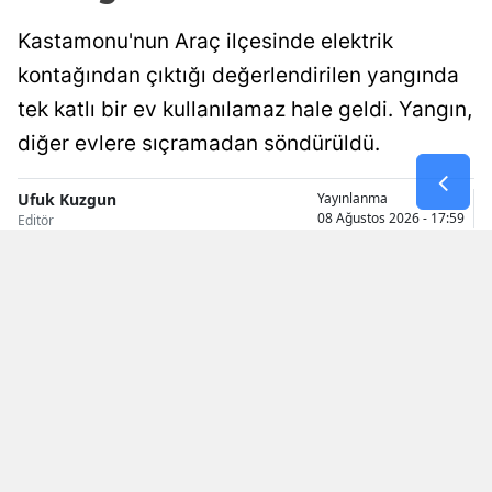
Malatya
Kastamonu'nun Araç ilçesinde elektrik
kontağından çıktığı değerlendirilen yangında
Manisa
tek katlı bir ev kullanılamaz hale geldi. Yangın,
Kahramanm
diğer evlere sıçramadan söndürüldü.
Mardin
Ufuk Kuzgun
Yayınlanma
Muğla
08 Ağustos 2026 - 17:59
Editör
Muş
Nevşehir
Niğde
Ordu
Rize
Sakarya