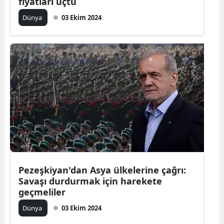
fiyatları uçtu
Malatya
Dünya
03 Ekim 2024
Manisa
Kahramanm
Mardin
Muğla
Muş
Nevşehir
Niğde
Pezeşkiyan'dan Asya ülkelerine çağrı:
Ordu
Savaşı durdurmak için harekete
geçmeliler
Rize
Dünya
03 Ekim 2024
Sakarya