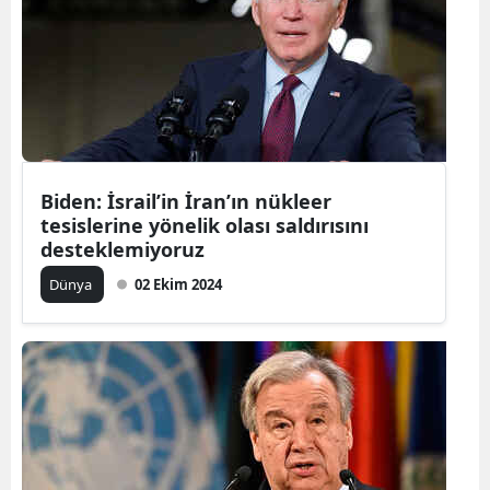
Yozgat
Zonguldak
Aksaray
Bayburt
Biden: İsrail’in İran’ın nükleer
Karaman
tesislerine yönelik olası saldırısını
desteklemiyoruz
Kırıkkale
Dünya
02 Ekim 2024
Batman
Şırnak
Bartın
Ardahan
Iğdır