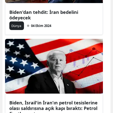
Mersin
Biden'dan tehdit: İran bedelini
ödeyecek
İstanbul
Dünya
04 Ekim 2024
İzmir
Kars
Kastamonu
Kayseri
Kırklareli
Kırşehir
Kocaeli
Konya
Biden, İsrail'in İran’ın petrol tesislerine
olası saldırısına açık kapı bıraktı: Petrol
Kütahya