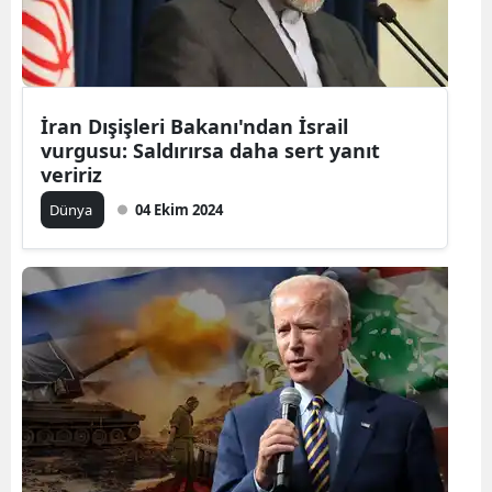
Edirne
Elazığ
Erzincan
İran Dışişleri Bakanı'ndan İsrail
vurgusu: Saldırırsa daha sert yanıt
Erzurum
veririz
Eskişehir
Dünya
04 Ekim 2024
Gaziantep
Giresun
Gümüşhan
Hakkari
Hatay
Isparta