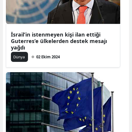
Yalova
Karabük
İsrail’in istenmeyen kişi ilan ettiği
Kilis
Guterres’e ülkelerden destek mesajı
yağdı
Osmaniye
Dünya
02 Ekim 2024
Düzce