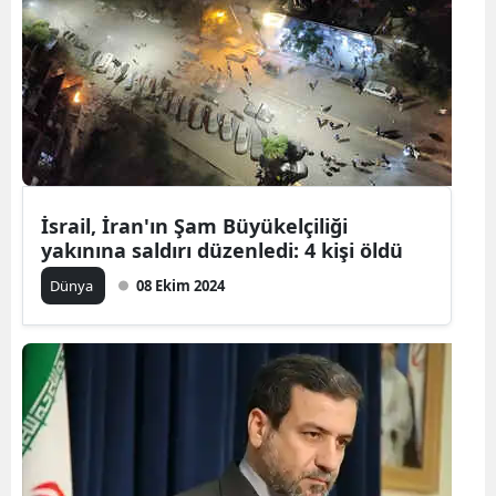
Bilecik
Bingöl
Bitlis
Bolu
Burdur
İsrail, İran'ın Şam Büyükelçiliği
yakınına saldırı düzenledi: 4 kişi öldü
Bursa
Dünya
08 Ekim 2024
Çanakkale
Çankırı
Çorum
Denizli
Diyarbakır