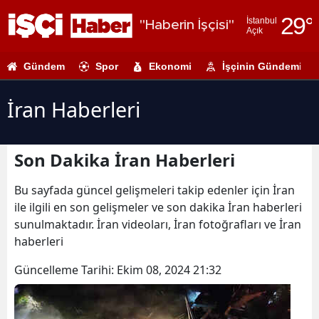
29
°
İstanbul
"Haberin İşçisi"
Açık
Adana
Gündem
Spor
Ekonomi
İşçinin Gündemi
Adıyaman
Afyonkarahi
İran Haberleri
Ağrı
Son Dakika İran Haberleri
Amasya
Ankara
Bu sayfada güncel gelişmeleri takip edenler için İran
ile ilgili en son gelişmeler ve son dakika İran haberleri
Antalya
sunulmaktadır. İran videoları, İran fotoğrafları ve İran
haberleri
Artvin
Güncelleme Tarihi:
Ekim 08, 2024 21:32
Aydın
Balıkesir