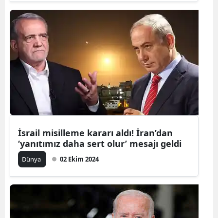
Samsun
Siirt
Sinop
Sivas
Tekirdağ
Tokat
İsrail misilleme kararı aldı! İran’dan
Trabzon
‘yanıtımız daha sert olur’ mesajı geldi
Tunceli
Dünya
02 Ekim 2024
Şanlıurfa
Uşak
Van