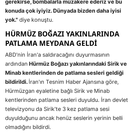
gerekirse, bombalarla müzakere ederiz ve bu
Malatya
konuda çok iyiyiz. Dünyada bizden daha iyisi
yok."
diye konuştu.
Manisa
HÜRMÜZ BOĞAZI YAKINLARINDA
Kahramanm
PATLAMA MEYDANA GELDİ
Mardin
ABD'nin İran'a saldıracağını duyurmasının
Muğla
ardından
Hürmüz Boğazı yakınlarındaki Sirik ve
Muş
Minab kentlerinden de patlama sesleri geldiği
bildirildi.
İran'ın Tesnim Haber Ajansına göre,
Nevşehir
Hürmüzgan eyaletine bağlı Sirik ve Minab
Niğde
kentlerinden patlama sesleri duyuldu. İran devlet
Ordu
televizyonu da Sirik'te 3 kez patlama sesi
duyulduğunu ancak henüz seslerin yerinin belli
Rize
olmadığını bildirdi.
Sakarya