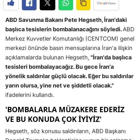
Edirne
ABD Savunma Bakanı Pete Hegseth, İran'daki
Elazığ
başlıca tesislerin bombalanacağını söyledi.
ABD
Erzincan
Merkez Kuvvetler Komutanlığı (CENTCOM) genel
Erzurum
merkezi önünde basın mensuplarına İran'a ilişkin
açıklamalarda bulunan Hegseth,
"İran'da başlıca
Eskişehir
tesisleri bombalayacağız. Bu gece İran'a
Gaziantep
yönelik saldırılar güçlü olacak. Eğer bu saldırılar
Giresun
yarın olursa, yine net ve şiddetli olacak."
ifadelerini kullandı.
Gümüşhan
'BOMBALARLA MÜZAKERE EDERIZ
Hakkari
VE BU KONUDA ÇOK IYIYIZ'
Hatay
Hegseth, söz konusu saldırıların, ABD Başkanı
Isparta