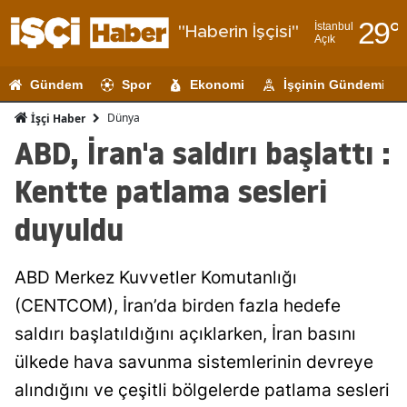
29
°
İstanbul
"Haberin İşçisi"
Açık
Adana
Gündem
Spor
Ekonomi
İşçinin Gündemi
Adıyaman
Dünya
İşçi Haber
Afyonkarahi
ABD, İran'a saldırı başlattı :
Ağrı
Kentte patlama sesleri
Amasya
duyuldu
Ankara
ABD Merkez Kuvvetler Komutanlığı
Antalya
(CENTCOM), İran’da birden fazla hedefe
Artvin
saldırı başlatıldığını açıklarken, İran basını
Aydın
ülkede hava savunma sistemlerinin devreye
alındığını ve çeşitli bölgelerde patlama sesleri
Balıkesir