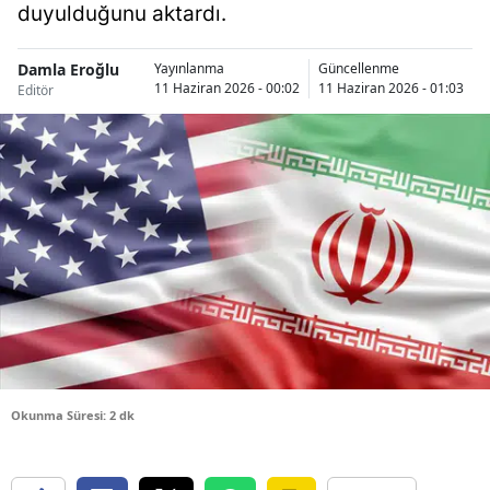
duyulduğunu aktardı.
Bilecik
Bingöl
Damla Eroğlu
Yayınlanma
Güncellenme
11 Haziran 2026 - 00:02
11 Haziran 2026 - 01:03
Editör
Bitlis
Bolu
Burdur
Bursa
Çanakkale
Çankırı
Çorum
Okunma Süresi: 2 dk
Denizli
Diyarbakır