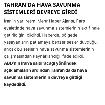
TAHRAN'DA HAVA SAVUNMA
Samsun
SİSTEMLERİ DEVREYE GİRDİ
Siirt
İran’ın yarı resmi Mehr Haber Ajansı, Fars
Sinop
eyaletinde hava savunma sistemlerinin aktif hale
getirildiğini bildirdi. Haberde, bölgede
Sivas
yaşayanların patlamaya benzer sesler duyduğu,
Tekirdağ
ancak bu seslerin hava savunma sistemlerinin
çalışmasından kaynaklandığı ifade edildi.
Tokat
ABD’nin İran’a saldıracağı yönündeki
Trabzon
açıklamaların ardından Tahran’da da hava
Tunceli
savunma sistemlerinin devreye girdiği
kaydedildi.
Şanlıurfa
Uşak
Van