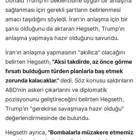
Donald Trump'ın beklentisine uygun bir anlaşma
Mersin
sağlanması için gerekli şartların belirlenmesi
amacı taşıdığını söyledi. İran'ın anlaşma için bir
İstanbul
şansı olduğunu da aktaran Hegseth, Trump'ın
İzmir
anlaşma yapmaya hazır olduğunu savundu.
Kars
İran'ın anlaşma yapmasının "akıllıca" olacağını
Kastamonu
belirten Hegseth,
"Aksi takdirde, az önce görme
fırsatı bulduğum türden planlarla baş etmek
Kayseri
zorunda kalacaklar."
dedi. Söz konusu saldırıların
Kırklareli
ABD'nin askeri çıkarlarını ve diplomatik
Kırşehir
pozisyonunu geliştireceğini belirten Hegseth,
Trump'ın "gerekirse savaşmaya hazır olduğu"
Kocaeli
değerlendirmesinde de bulundu.
Konya
Hegseth ayrıca,
"Bombalarla müzakere etmemiz
Kütahya