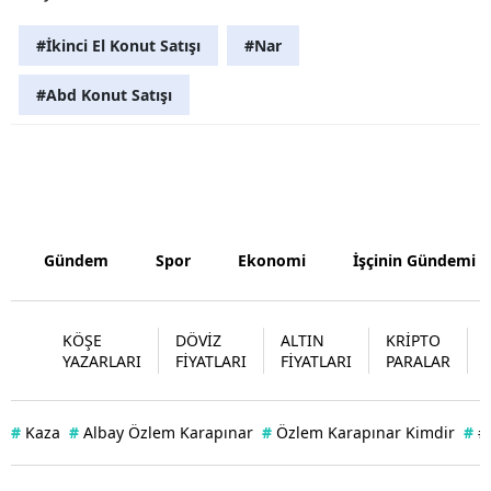
Malatya
#İkinci El Konut Satışı
#Nar
Manisa
#Abd Konut Satışı
Kahramanm
Mardin
Muğla
Muş
Gündem
Spor
Ekonomi
İşçinin Gündemi
Nevşehir
KÖŞE
DÖVİZ
ALTIN
KRİPTO
Niğde
YAZARLARI
FİYATLARI
FİYATLARI
PARALAR
Ordu
#
Kaza
#
Albay Özlem Karapınar
#
Özlem Karapınar Kimdir
#
#
Rize
Sakarya