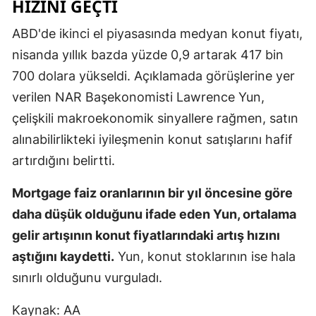
HIZINI GEÇTI
Mersin
ABD'de ikinci el piyasasında medyan konut fiyatı,
İstanbul
nisanda yıllık bazda yüzde 0,9 artarak 417 bin
700 dolara yükseldi. Açıklamada görüşlerine yer
İzmir
verilen NAR Başekonomisti Lawrence Yun,
Kars
çelişkili makroekonomik sinyallere rağmen, satın
Kastamonu
alınabilirlikteki iyileşmenin konut satışlarını hafif
artırdığını belirtti.
Kayseri
Mortgage faiz oranlarının bir yıl öncesine göre
Kırklareli
daha düşük olduğunu ifade eden Yun, ortalama
Kırşehir
gelir artışının konut fiyatlarındaki artış hızını
Kocaeli
aştığını kaydetti.
Yun, konut stoklarının ise hala
sınırlı olduğunu vurguladı.
Konya
Kütahya
Kaynak: AA