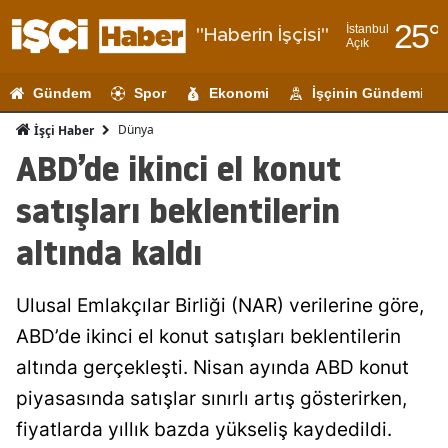
25
°
İstanbul
"Haberin İşçisi"
Açık
Adana
Gündem
Spor
Ekonomi
İşçinin Gündemi
Adıyaman
Dünya
İşçi Haber
Afyonkarahi
ABD’de ikinci el konut
Ağrı
satışları beklentilerin
Amasya
altında kaldı
Ankara
Ulusal Emlakçılar Birliği (NAR) verilerine göre,
Antalya
ABD’de ikinci el konut satışları beklentilerin
Artvin
altında gerçekleşti. Nisan ayında ABD konut
Aydın
piyasasında satışlar sınırlı artış gösterirken,
fiyatlarda yıllık bazda yükseliş kaydedildi.
Balıkesir