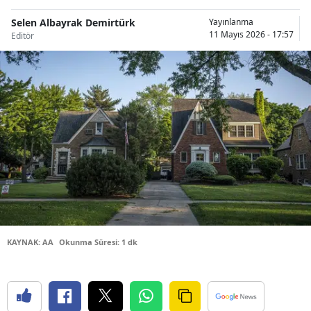
Bilecik
Selen Albayrak Demirtürk
Yayınlanma
11 Mayıs 2026 - 17:57
Editör
Bingöl
Bitlis
Bolu
Burdur
Bursa
Çanakkale
Çankırı
Çorum
KAYNAK: AA
Okunma Süresi: 1 dk
Denizli
Diyarbakır