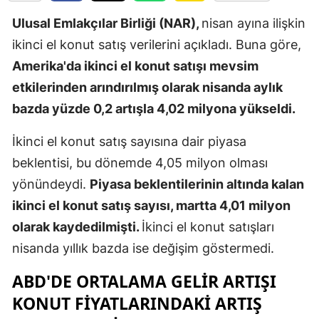
Edirne
Ulusal Emlakçılar Birliği (NAR),
nisan ayına ilişkin
ikinci el konut satış verilerini açıkladı. Buna göre,
Elazığ
Amerika'da ikinci el konut satışı mevsim
Erzincan
etkilerinden arındırılmış olarak nisanda aylık
Erzurum
bazda yüzde 0,2 artışla 4,02 milyona yükseldi.
Eskişehir
İkinci el konut satış sayısına dair piyasa
beklentisi, bu dönemde 4,05 milyon olması
Gaziantep
yönündeydi.
Piyasa beklentilerinin altında kalan
Giresun
ikinci el konut satış sayısı, martta 4,01 milyon
Gümüşhan
olarak kaydedilmişti.
İkinci el konut satışları
nisanda yıllık bazda ise değişim göstermedi.
Hakkari
ABD'DE ORTALAMA GELIR ARTIŞI
Hatay
KONUT FIYATLARINDAKI ARTIŞ
Isparta