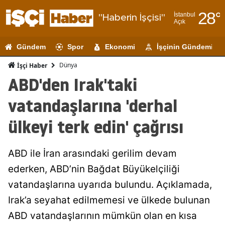
28
°
İstanbul
"Haberin İşçisi"
Açık
Adana
Gündem
Spor
Ekonomi
İşçinin Gündemi
Adıyaman
Dünya
İşçi Haber
Afyonkarahi
ABD'den Irak'taki
Ağrı
vatandaşlarına 'derhal
Amasya
ülkeyi terk edin' çağrısı
Ankara
ABD ile İran arasındaki gerilim devam
Antalya
ederken, ABD’nin Bağdat Büyükelçiliği
Artvin
vatandaşlarına uyarıda bulundu. Açıklamada,
Aydın
Irak’a seyahat edilmemesi ve ülkede bulunan
ABD vatandaşlarının mümkün olan en kısa
Balıkesir