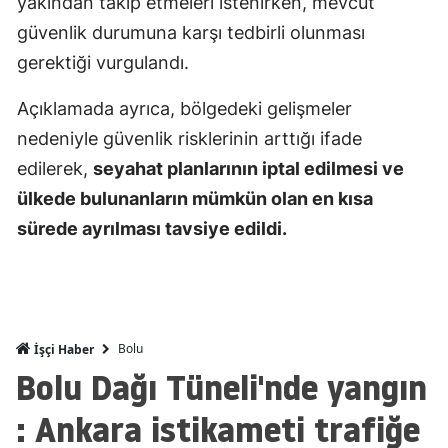
yakından takip etmeleri istenirken, mevcut
Mersin
güvenlik durumuna karşı tedbirli olunması
gerektiği vurgulandı.
İstanbul
Açıklamada ayrıca, bölgedeki gelişmeler
İzmir
nedeniyle güvenlik risklerinin arttığı ifade
Kars
edilerek,
seyahat planlarının iptal edilmesi ve
Kastamonu
ülkede bulunanların mümkün olan en kısa
sürede ayrılması tavsiye edildi.
Kayseri
Kırklareli
Kırşehir
Bolu
İşçi Haber
Kocaeli
Bolu Dağı Tüneli'nde yangın
Konya
: Ankara istikameti trafiğe
Kütahya