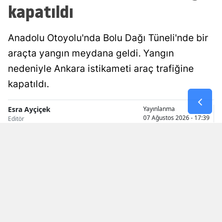
kapatıldı
Malatya
Manisa
Anadolu Otoyolu'nda Bolu Dağı Tüneli'nde bir
araçta yangın meydana geldi. Yangın
Kahramanm
nedeniyle Ankara istikameti araç trafiğine
Mardin
kapatıldı.
Muğla
Esra Ayçiçek
Yayınlanma
Muş
07 Ağustos 2026 - 17:39
Editör
Nevşehir
Niğde
Ordu
Rize
Sakarya