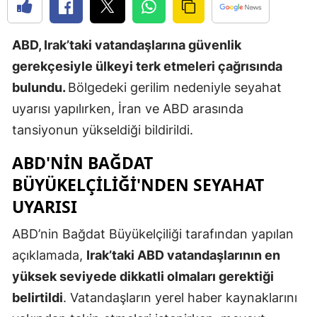
Edirne
ABD, Irak’taki vatandaşlarına güvenlik
Elazığ
gerekçesiyle ülkeyi terk etmeleri çağrısında
Erzincan
bulundu.
Bölgedeki gerilim nedeniyle seyahat
Erzurum
uyarısı yapılırken, İran ve ABD arasında
tansiyonun yükseldiği bildirildi.
Eskişehir
ABD'NİN BAĞDAT
Gaziantep
BÜYÜKELÇİLİĞİ'NDEN SEYAHAT
Giresun
UYARISI
Gümüşhan
ABD’nin Bağdat Büyükelçiliği tarafından yapılan
Hakkari
açıklamada,
Irak’taki ABD vatandaşlarının en
yüksek seviyede dikkatli olmaları gerektiği
Hatay
belirtildi
. Vatandaşların yerel haber kaynaklarını
Isparta