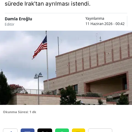
sürede Irak’tan ayrılması istendi.
Bilecik
Bingöl
Damla Eroğlu
Yayınlanma
11 Haziran 2026 - 00:42
Editör
Bitlis
Bolu
Burdur
Bursa
Çanakkale
Çankırı
Çorum
Okunma Süresi: 1 dk
Denizli
Diyarbakır