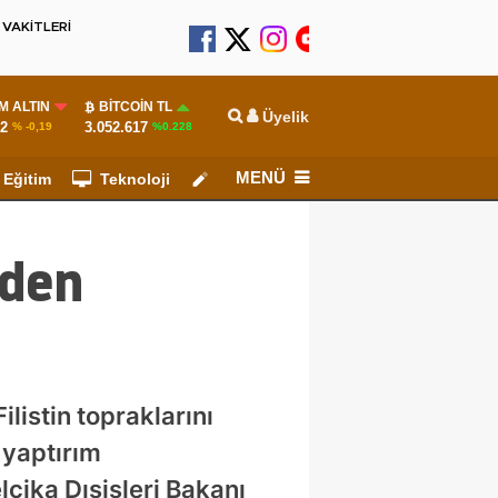
VAKİTLERİ
M ALTIN
BITCOIN TL
Üyelik
52
3.052.617
% -0,19
%0.228
MENÜ
Eğitim
Teknoloji
Köşe Yazarları
eden
ilistin topraklarını
 yaptırım
çika Dışişleri Bakanı