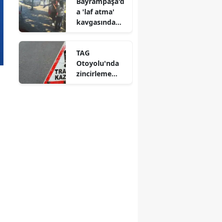
Bayrampaşa'd
edildi
a 'laf atma'
kavgasında
esnaf hayatını
kaybetti
TAG
Otoyolu'nda
zincirleme
kaza : Anne ve
oğlu hayatını
kaybetti