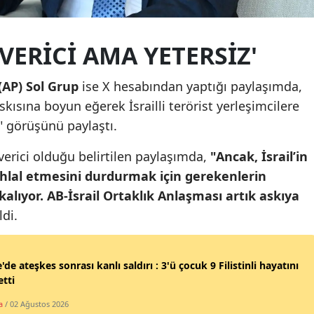
Yalova
ERICI AMA YETERSIZ'
Karabük
AP) Sol Grup
ise X hesabından yaptığı paylaşımda,
Kilis
sına boyun eğerek İsrailli terörist yerleşimcilere
Osmaniye
" görüşünü paylaştı.
Düzce
erici olduğu belirtilen paylaşımda,
"Ancak, İsrail’in
ihlal etmesini durdurmak için gerekenlerin
alıyor. AB-İsrail Ortaklık Anlaşması artık askıya
ldi.
'de ateşkes sonrası kanlı saldırı : 3'ü çocuk 9 Filistinli hayatını
tti
a
/ 02 Ağustos 2026