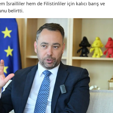
 İsrailliler hem de Filistinliler için kalıcı barış ve
Yozgat
nu belirtti.
Zonguldak
Aksaray
Bayburt
Karaman
Kırıkkale
Batman
Şırnak
Bartın
Ardahan
Iğdır