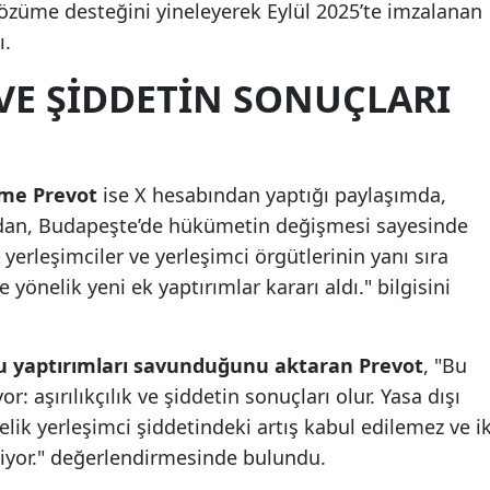
 çözüme desteğini yineleyerek Eylül 2025’te imzalanan
Samsun
ı.
Siirt
K VE ŞIDDETIN SONUÇLARI
Sinop
Sivas
ime Prevot
ise X hesabından yaptığı paylaşımda,
Tekirdağ
ından, Budapeşte’de hükümetin değişmesi sayesinde
 yerleşimciler ve yerleşimci örgütlerinin yanı sıra
Tokat
yönelik yeni ek yaptırımlar kararı aldı." bilgisini
Trabzon
Tunceli
u yaptırımları savunduğunu aktaran Prevot
, "Bu
r: aşırılıkçılık ve şiddetin sonuçları olur. Yasa dışı
Şanlıurfa
nelik yerleşimci şiddetindeki artış kabul edilemez ve ik
Uşak
liyor." değerlendirmesinde bulundu.
Van