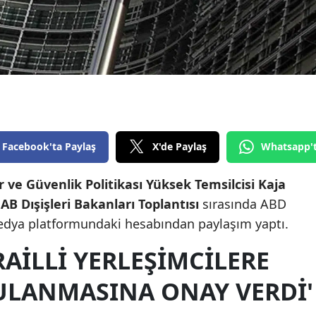
Edirne
Elazığ
Erzincan
Erzurum
Eskişehir
Facebook'ta Paylaş
X'de Paylaş
Whatsapp'
Gaziantep
ler ve Güvenlik Politikası Yüksek Temsilcisi Kaja
Giresun
n
AB Dışişleri Bakanları Toplantısı
sırasında ABD
Gümüşhane
medya platformundaki hesabından paylaşım yaptı.
Hakkari
RAILLI YERLEŞIMCILERE
Hatay
ULANMASINA ONAY VERDI'
Isparta