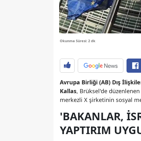
Okunma Süresi: 2 dk
Avrupa Birliği (AB) Dış İlişki
Kallas
, Brüksel'de düzenlene
merkezli X şirketinin sosyal 
'BAKANLAR, İS
YAPTIRIM UYG