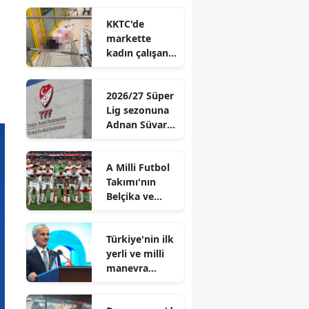
rakibi belli
KKTC'de
oldu
markette
kadın çalışan
bıçaklandı,
saldırgan
2026/27 Süper
intihara
Lig sezonuna
kalkıştı
Adnan Süvari
ismi verildi
A Milli Futbol
Takımı'nın
Belçika ve
Fransa
maçlarını
Türkiye'nin ilk
oynayacağı
yerli ve milli
statlar
manevra
açıklandı
lokomotifi
Afrika'ya ihraç