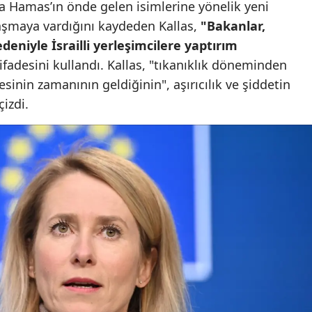
ıca Hamas’ın önde gelen isimlerine yönelik yeni
Mersin
aşmaya vardığını kaydeden Kallas,
"Bakanlar,
edeniyle İsrailli yerleşimcilere yaptırım
İstanbul
ifadesini kullandı. Kallas, "tıkanıklık döneminden
İzmir
nin zamanının geldiğinin", aşırıcılık ve şiddetin
izdi.
Kars
Kastamonu
Kayseri
Kırklareli
Kırşehir
Kocaeli
Konya
Kütahya