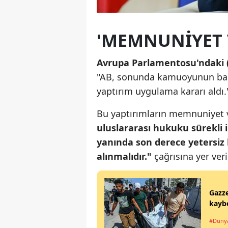
'MEMNUNIYET V
Avrupa Parlamentosu'ndaki (
"AB, sonunda kamuoyunun baskı
yaptırım uygulama kararı aldı.
Bu yaptırımların memnuniyet v
uluslararası hukuku sürekli 
yanında son derece yetersiz k
alınmalıdır."
çağrısına yer veri
Gazze
kaybe
#Düny