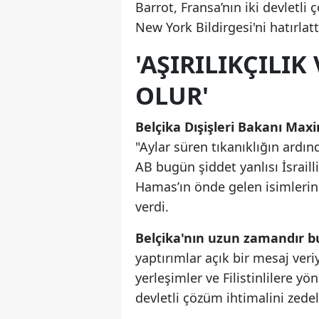
Barrot, Fransa’nın iki devletli
New York Bildirgesi'ni hatırlatt
'AŞIRILIKÇILI
OLUR'
Belçika Dışişleri Bakanı Max
"Aylar süren tıkanıklığın ard
AB bugün şiddet yanlısı İsrailli
Hamas’ın önde gelen isimlerine 
verdi.
Belçika'nın uzun zamandır b
yaptırımlar açık bir mesaj veriyo
yerleşimler ve Filistinlilere yö
devletli çözüm ihtimalini zede