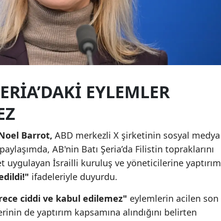
Malatya
Manisa
Kahramanmaraş
Mardin
ŞERIA’DAKI EYLEMLER
Muğla
EZ
Muş
Noel Barrot,
ABD merkezli X şirketinin sosyal medya
Nevşehir
aylaşımda, AB'nin Batı Şeria’da Filistin topraklarını
Niğde
et uygulayan İsrailli kuruluş ve yöneticilerine yaptırım
dildi!"
ifadeleriyle duyurdu.
Ordu
Rize
rece ciddi ve kabul edilemez"
eylemlerin acilen son
erinin de yaptırım kapsamına alındığını belirten
Sakarya