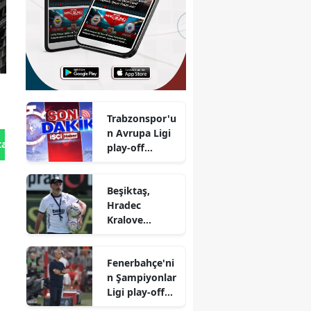
Trabzonspor'u
n Avrupa Ligi
tan Gönder
play-off
turundaki
rakibi belli
Beşiktaş,
oldu
Hradec
Kralove
maçlarının
kadrosunu
Fenerbahçe'ni
açıkladı
n Şampiyonlar
Ligi play-off
turundaki