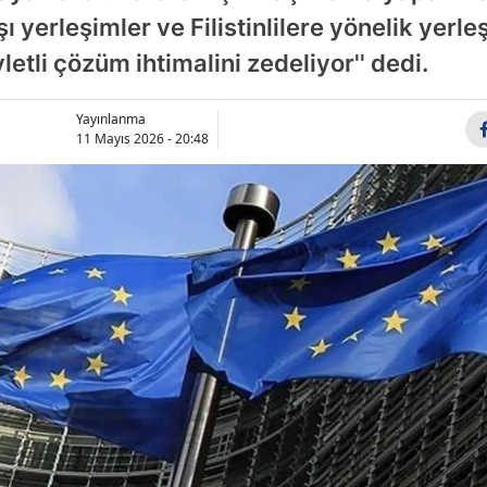
ı yerleşimler ve Filistinlilere yönelik yerle
Bilecik
letli çözüm ihtimalini zedeliyor'' dedi.
Bingöl
Bitlis
Yayınlanma
11 Mayıs 2026 - 20:48
Bolu
Burdur
Bursa
Çanakkale
Çankırı
Çorum
Denizli
Diyarbakır