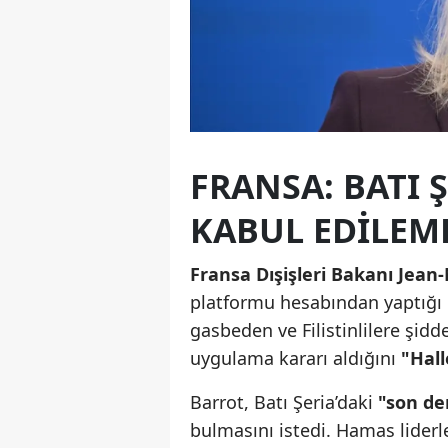
FRANSA: BATI 
KABUL EDILEM
Fransa Dışişleri Bakanı Jean-
platformu hesabından yaptığı p
gasbeden ve Filistinlilere şidd
uygulama kararı aldığını
"Halle
Barrot, Batı Şeria’daki
"son de
bulmasını istedi. Hamas liderl