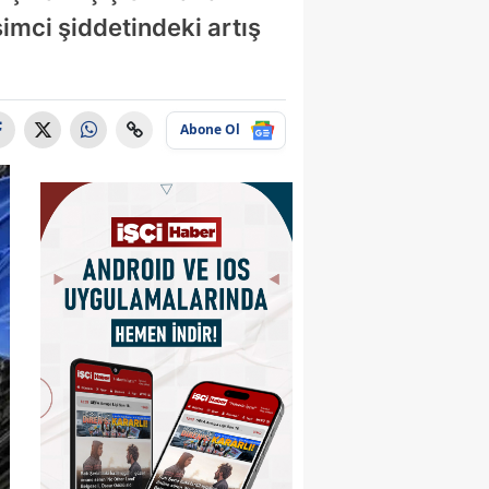
şimci şiddetindeki artış
Abone Ol