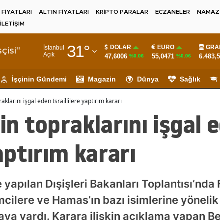
 FİYATLARI
ALTIN FİYATLARI
KRİPTO PARALAR
ECZANELER
NAMAZ 
İLETİŞİM
Adana
31
°
DOLAR
EURO
GRA
İstanbul
Adıyaman
çisi"
Açık
47,6006
55,0471
6.483,
%0.06
%0.06
Afyonkarahisar
İşçinin Gündemi
Magazin
Dünya
Sağlık
Ağrı
raklarını işgal eden İsraillilere yaptırım kararı
Amasya
in topraklarını işgal 
Ankara
yaptırım kararı
Antalya
Artvin
 yapılan Dışişleri Bakanları Toplantısı’nda F
Aydın
mcilere ve Hamas’ın bazı isimlerine yönelik
Balıkesir
 vardı. Karara ilişkin açıklama yapan Bel