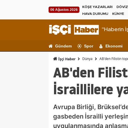
KÖŞE YAZARLARI
DÖVİZ
06 Ağustos 2026
HAVA DURUMU
KÜNYE
"Haberin İş
Gündem
Spor
Ekonomi
Dünya
AB'den Filistin top
İşçi Haber
AB'den Filist
İsraillilere 
Avrupa Birliği, Brüksel’de
gasbeden İsrailli yerleşi
uygulanmasında anlaşmaya