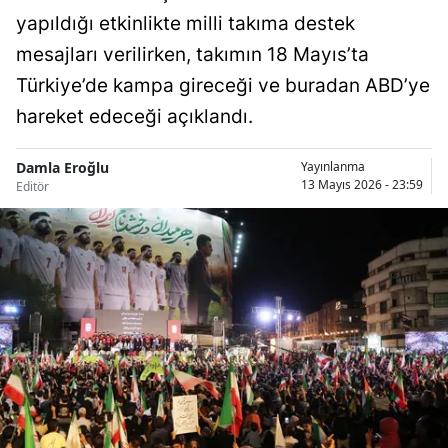
yapıldığı etkinlikte milli takıma destek
Bilecik
mesajları verilirken, takımın 18 Mayıs’ta
Bingöl
Türkiye’de kampa gireceği ve buradan ABD’ye
Bitlis
hareket edeceği açıklandı.
Bolu
Damla Eroğlu
Yayınlanma
Burdur
13 Mayıs 2026 - 23:59
Editör
Bursa
Çanakkale
Çankırı
Çorum
Denizli
Diyarbakır