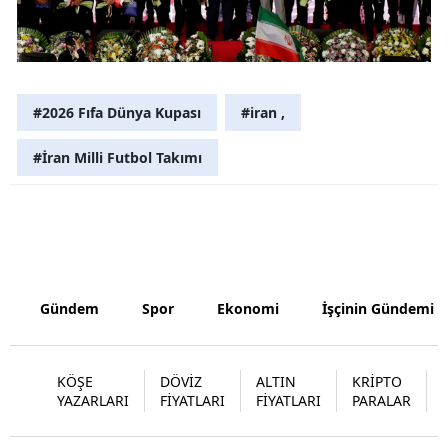
Samsun
Siirt
#2026 Fıfa Dünya Kupası
#iran ,
Sinop
Sivas
#İran Milli Futbol Takımı
Tekirdağ
Tokat
Trabzon
Gündem
Spor
Ekonomi
İşçinin Gündemi
Tunceli
Şanlıurfa
KÖŞE
DÖVİZ
ALTIN
KRİPTO
YAZARLARI
FİYATLARI
FİYATLARI
PARALAR
Uşak
Van