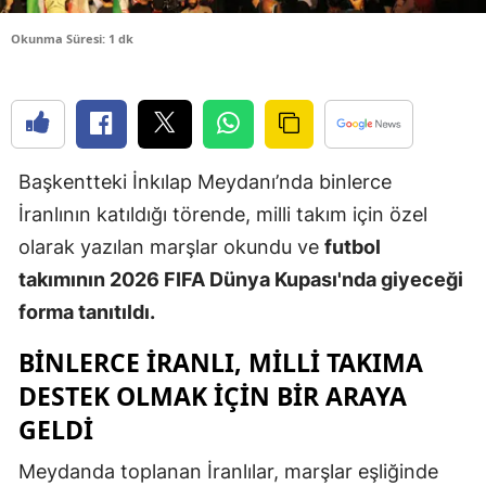
Edirne
Okunma Süresi: 1 dk
Elazığ
Erzincan
Erzurum
Başkentteki İnkılap Meydanı’nda binlerce
Eskişehir
İranlının katıldığı törende, milli takım için özel
olarak yazılan marşlar okundu ve
futbol
Gaziantep
takımının 2026 FIFA Dünya Kupası'nda giyeceği
Giresun
forma tanıtıldı.
Gümüşhan
BİNLERCE İRANLI, MİLLİ TAKIMA
Hakkari
DESTEK OLMAK İÇİN BİR ARAYA
GELDİ
Hatay
Meydanda toplanan İranlılar, marşlar eşliğinde
Isparta