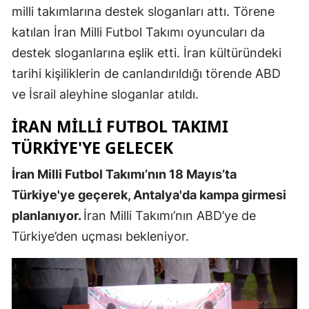
milli takımlarına destek sloganları attı. Törene
Mersin
katılan İran Milli Futbol Takımı oyuncuları da
İstanbul
destek sloganlarına eşlik etti. İran kültüründeki
tarihi kişiliklerin de canlandırıldığı törende ABD
İzmir
ve İsrail aleyhine sloganlar atıldı.
Kars
İRAN MİLLİ FUTBOL TAKIMI
Kastamonu
TÜRKİYE'YE GELECEK
Kayseri
İran Milli Futbol Takımı’nın 18 Mayıs’ta
Kırklareli
Türkiye'ye geçerek, Antalya'da kampa girmesi
planlanıyor.
İran Milli Takımı’nın ABD’ye de
Kırşehir
Türkiye’den uçması bekleniyor.
Kocaeli
Konya
Kütahya