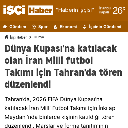
26
°
İstanbul
"Haberin İşçisi"
Kapalı
Adana
Gündem
Spor
Ekonomi
İşçinin Gündemi
Adıyaman
Dünya
İşçi Haber
Afyonkarahi
Dünya Kupası'na katılacak
Ağrı
olan İran Milli futbol
Amasya
Takımı için Tahran'da tören
Ankara
düzenlendi
Antalya
Tahran’da, 2026 FIFA Dünya Kupası’na
Artvin
katılacak İran Milli Futbol Takımı için İnkılap
Aydın
Meydanı’nda binlerce kişinin katıldığı tören
Balıkesir
düzenlendi. Marşlar ve forma tanıtımının