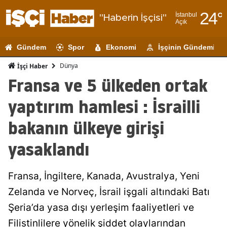
24
°
İstanbul
"Haberin İşçisi"
Açık
Adana
Gündem
Spor
Ekonomi
İşçinin Gündemi
Adıyaman
Dünya
İşçi Haber
Afyonkarahi
Fransa ve 5 ülkeden ortak
Ağrı
yaptırım hamlesi : İsrailli
Amasya
bakanın ülkeye girişi
Ankara
yasaklandı
Antalya
Fransa, İngiltere, Kanada, Avustralya, Yeni
Artvin
Zelanda ve Norveç, İsrail işgali altındaki Batı
Aydın
Şeria’da yasa dışı yerleşim faaliyetleri ve
Balıkesir
Filistinlilere yönelik şiddet olaylarından