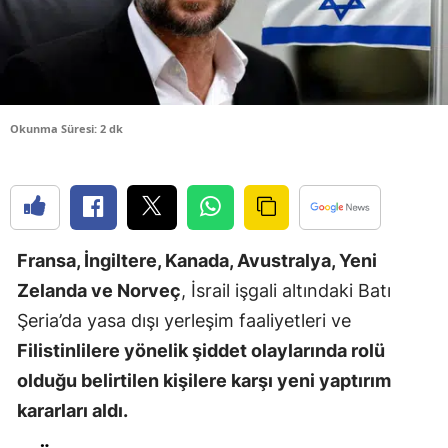
Edirne
Elazığ
Erzincan
Okunma Süresi: 2 dk
Erzurum
Eskişehir
Gaziantep
Fransa, İngiltere, Kanada, Avustralya, Yeni
Giresun
Zelanda ve Norveç
, İsrail işgali altındaki Batı
Gümüşhan
Şeria’da yasa dışı yerleşim faaliyetleri ve
Filistinlilere yönelik şiddet olaylarında rolü
Hakkari
olduğu belirtilen kişilere karşı yeni yaptırım
Hatay
kararları aldı.
Isparta