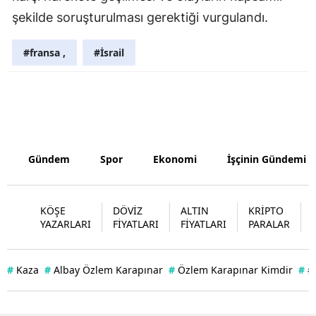
şekilde soruşturulması gerektiği vurgulandı.
Yozgat
#fransa ,
#İsrail
Zonguldak
Aksaray
Bayburt
Karaman
Gündem
Spor
Ekonomi
İşçinin Gündemi
Kırıkkale
Batman
KÖŞE
DÖVİZ
ALTIN
KRİPTO
YAZARLARI
FİYATLARI
FİYATLARI
PARALAR
Şırnak
Bartın
#
Kaza
#
Albay Özlem Karapınar
#
Özlem Karapınar Kimdir
#
#
Ardahan
Iğdır