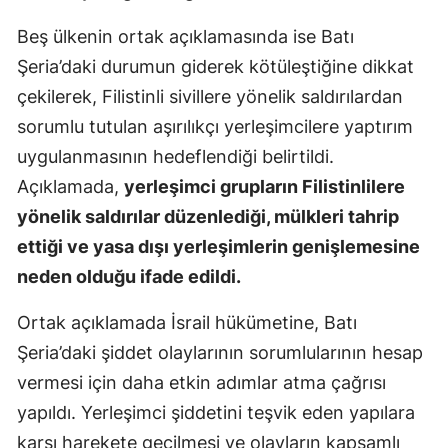
Samsun
Beş ülkenin ortak açıklamasında ise Batı
Şeria’daki durumun giderek kötüleştiğine dikkat
Siirt
çekilerek, Filistinli sivillere yönelik saldırılardan
Sinop
sorumlu tutulan aşırılıkçı yerleşimcilere yaptırım
uygulanmasının hedeflendiği belirtildi.
Sivas
Açıklamada,
yerleşimci grupların Filistinlilere
Tekirdağ
yönelik saldırılar düzenlediği, mülkleri tahrip
Tokat
ettiği ve yasa dışı yerleşimlerin genişlemesine
neden olduğu ifade edildi.
Trabzon
Tunceli
Ortak açıklamada İsrail hükümetine, Batı
Şeria’daki şiddet olaylarının sorumlularının hesap
Şanlıurfa
vermesi için daha etkin adımlar atma çağrısı
Uşak
yapıldı. Yerleşimci şiddetini teşvik eden yapılara
karşı harekete geçilmesi ve olayların kapsamlı
Van