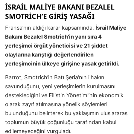
İSRAIL MALIYE BAKANI BEZALEL
Malatya
SMOTRICH’E GIRIŞ YASAĞI
Manisa
Fransa’nın aldığı karar kapsamında,
İsrail Maliye
Kahramanm
Bakanı Bezalel Smotrich’in yanı sıra 4
yerleşimci örgüt yöneticisi ve 21 şiddet
Mardin
olaylarına karıştığı değerlendirilen
Muğla
yerleşimcinin ülkeye girişine yasak getirildi.
Muş
Barrot, Smotrich’in Batı Şeria’nın ilhakını
Nevşehir
savunduğunu, yeni yerleşimlerin kurulmasını
desteklediğini ve Filistin Yönetimi’nin ekonomik
Niğde
olarak zayıflatılmasına yönelik söylemleri
Ordu
bulunduğunu belirterek bu yaklaşımın uluslararası
Rize
toplumun büyük çoğunluğu tarafından kabul
edilemeyeceğini vurguladı.
Sakarya