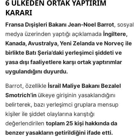
6 ÜLKEDEN ORTAK YAPTIRIM
Mersin
KARARI
İstanbul
Fransa Dışişleri Bakanı Jean-Noel Barrot
, sosyal
medya üzerinden yaptığı açıklamada
İngiltere,
İzmir
Kanada, Avustralya, Yeni Zelanda ve Norveç ile
Kars
birlikte Batı Şeria’daki yerleşimci şiddeti ve
Kastamonu
yasa dışı faaliyetlere karşı ortak yaptırımlar
uygulandığını duyurdu.
Kayseri
Barrot, özellikle
İsrail Maliye Bakanı Bezalel
Kırklareli
Smotrich’in
ülkeye girişinin yasaklandığını
Kırşehir
belirterek, bazı yerleşimci gruplara mensup
Kocaeli
kişiler ile şiddet olaylarına karıştığı
değerlendirilen
toplam 25 kişi hakkında da
Konya
benzer yasakların getirildiğini ifade etti.
Kütahya