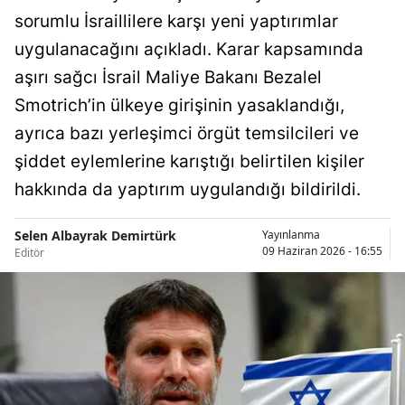
sorumlu İsraillilere karşı yeni yaptırımlar
Bilecik
uygulanacağını açıkladı. Karar kapsamında
Bingöl
aşırı sağcı İsrail Maliye Bakanı Bezalel
Bitlis
Smotrich’in ülkeye girişinin yasaklandığı,
Bolu
ayrıca bazı yerleşimci örgüt temsilcileri ve
şiddet eylemlerine karıştığı belirtilen kişiler
Burdur
hakkında da yaptırım uygulandığı bildirildi.
Bursa
Selen Albayrak Demirtürk
Yayınlanma
Çanakkale
09 Haziran 2026 - 16:55
Editör
Çankırı
Çorum
Denizli
Diyarbakır