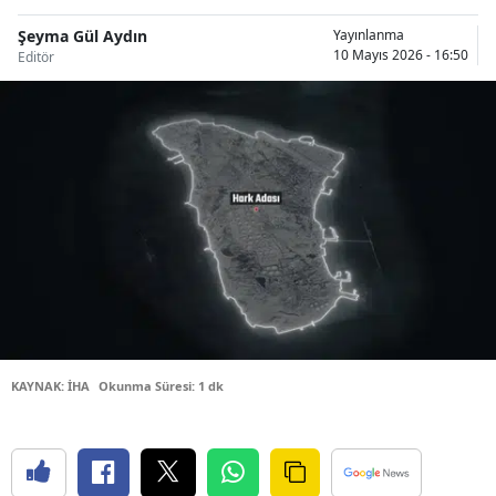
Bilecik
Şeyma Gül Aydın
Yayınlanma
10 Mayıs 2026 - 16:50
Editör
Bingöl
Bitlis
Bolu
Burdur
Bursa
Çanakkale
Çankırı
Çorum
KAYNAK: İHA
Okunma Süresi: 1 dk
Denizli
Diyarbakır