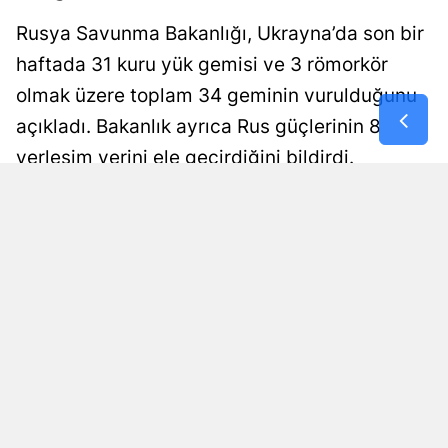
Malatya
Rusya Savunma Bakanlığı, Ukrayna’da son bir
haftada 31 kuru yük gemisi ve 3 römorkör
Manisa
olmak üzere toplam 34 geminin vurulduğunu
Kahramanm
açıkladı. Bakanlık ayrıca Rus güçlerinin 8
Mardin
yerleşim yerini ele geçirdiğini bildirdi.
Muğla
Damla Eroğlu
Yayınlanma
08 Ağustos 2026 - 01:00
Editör
Muş
Nevşehir
Niğde
Ordu
Rize
Sakarya