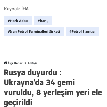
Mersin
Kaynak: İHA
İstanbul
#Hark Adası
#iran ,
İzmir
#İran Petrol Terminalleri Şirketi
#Petrol Sızıntısı
Kars
Kastamonu
Kayseri
Dünya
İşçi Haber
Kırklareli
Rusya duyurdu :
Kırşehir
Ukrayna’da 34 gemi
Kocaeli
vuruldu, 8 yerleşim yeri ele
Konya
geçirildi
Kütahya