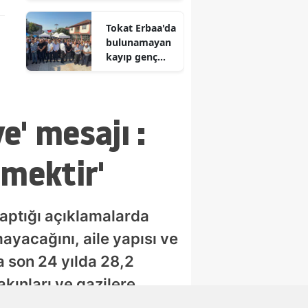
çalışmaları
Tokat Erbaa'da
dördüncü
bulunamayan
gününde
kayıp genç
için gıyabında
cenaze namazı
kılındı
e' mesajı :
emektir'
aptığı açıklamalarda
ayacağını, aile yapısı ve
a son 24 yılda 28,2
akınları ve gazilere
de olduğunu açıkladı.