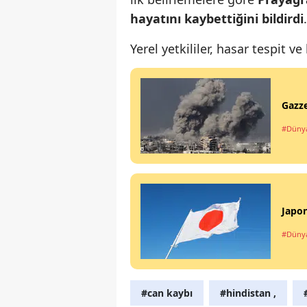
hayatını kaybettiğini bildirdi
.
Yerel yetkililer, hasar tespit 
Gazze
#Düny
Japon
#Düny
#can kaybı
#hindistan ,