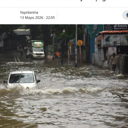
Bilecik
Yayınlanma
Bingöl
13 Mayıs 2026 - 22:05
Bitlis
Bolu
Burdur
Bursa
Çanakkale
Çankırı
Çorum
Denizli
Diyarbakır