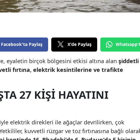
Edirne
Elazığ
Erzincan
Facebook'ta Paylaş
X'de Paylaş
Whatsapp'
Erzurum
Eskişehir
, eyaletin birçok bölgesini etkisi altına alan
şiddetli
li fırtına, elektrik kesintilerine ve trafikte
Gaziantep
Giresun
TA 27 KİŞİ HAYATINI
Gümüşhane
Hakkari
e elektrik direkleri ile ağaçlar devrilirken, çok
Hatay
etkililer, kuvvetli rüzgar ve toz fırtınasına bağlı olara
Isparta
aj kentinde 16, Bhadohi'de 6, Budaun'da 5 kişinin