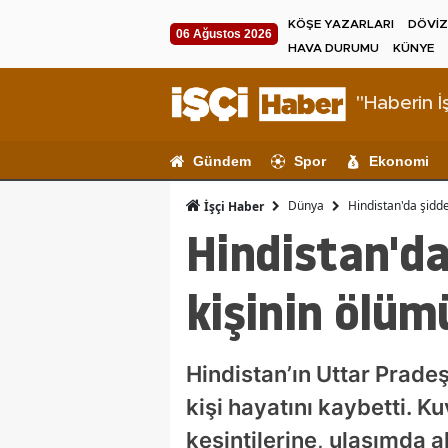
KÖŞE YAZARLARI
DÖVİZ
06 Ağustos 2026
HAVA DURUMU
KÜNYE
"Haberin İş
Gündem
Spor
Ekonomi
Dünya
Hindistan'da şidde
İşçi Haber
Hindistan'da
kişinin ölüm
Hindistan’ın Uttar Pradeş 
kişi hayatını kaybetti. Ku
kesintilerine, ulaşımda a