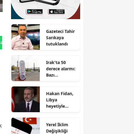
Gazeteci Tahir
Sarıkaya
tan Gönder
tutuklandı
Irak'ta 50
derece alarmı:
Bazı
vilayetlerde
resmi tatil ilan
Hakan Fidan,
edildi
Libya
heyetiyle
Ankara'da
görüştü
Yerel İklim
k
Değişikliği