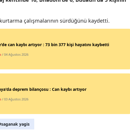
Mersin
İstanbul
ve kurtarma çalışmalarının sürdüğünü kaydetti.
İzmir
Kars
'de can kaybı artıyor : 73 bin 377 kişi hayatını kaybetti
a
/ 04 Ağustos 2026
Kastamonu
Kayseri
Kırklareli
ya'da deprem bilançosu : Can kaybı artıyor
Kırşehir
a
/ 03 Ağustos 2026
Kocaeli
Konya
#saganak yagis
Kütahya