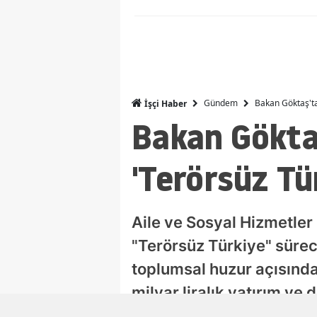
Gündem
Bakan Göktaş'ta
İşçi Haber
Bakan Göktaş
'Terörsüz Tü
Aile ve Sosyal Hizmetler
"Terörsüz Türkiye" sürec
toplumsal huzur açısında
milyar liralık yatırım ve
yönelik yeni düzenlemele