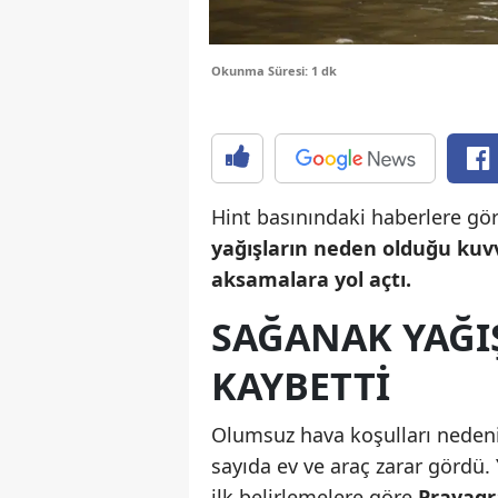
Okunma Süresi: 1 dk
Hint basınındaki haberlere göre
yağışların neden olduğu kuvvet
aksamalara yol açtı.
SAĞANAK YAĞIŞ
KAYBETTİ
Olumsuz hava koşulları nedeniyl
sayıda ev ve araç zarar gördü. Y
ilk belirlemelere göre
Prayagr