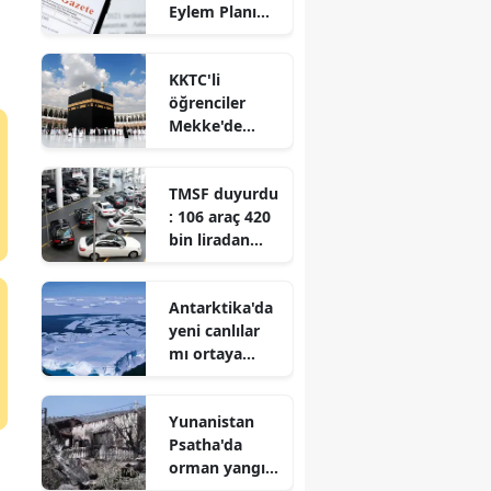
Eylem Planı
Yönetmeliği
Resmi
KKTC'li
Gazete'de
öğrenciler
Mekke'de
Arapça eğitimi
aldı
TMSF duyurdu
: 106 araç 420
bin liradan
ihaleyle satışa
çıkıyor
Antarktika'da
yeni canlılar
mı ortaya
çıkıyor?
Yunanistan
Psatha'da
orman yangını
: Söndürme