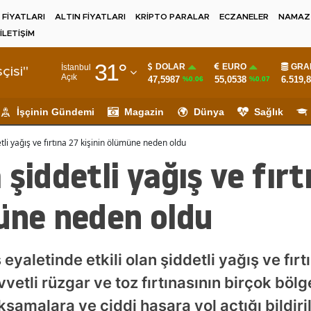
 FİYATLARI
ALTIN FİYATLARI
KRİPTO PARALAR
ECZANELER
NAMAZ 
İLETİŞİM
Adana
31
°
DOLAR
EURO
GRA
İstanbul
Adıyaman
çisi"
Açık
47,5987
55,0538
6.519,
%0.06
%0.07
Afyonkarahisar
İşçinin Gündemi
Magazin
Dünya
Sağlık
Ağrı
tli yağış ve fırtına 27 kişinin ölümüne neden oldu
Amasya
 şiddetli yağış ve fırt
Ankara
üne neden oldu
Antalya
Artvin
eyaletinde etkili olan şiddetli yağış ve fır
Aydın
vvetli rüzgar ve toz fırtınasının birçok böl
Balıkesir
ksamalara ve ciddi hasara yol açtığı bildiril