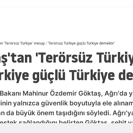
Malatya
Manisa
Kahramanmaraş
n 'Terörsüz Türkiye' mesajı : 'Terörsüz Türkiye güçlü Türkiye demektir'
Mardin
'tan 'Terörsüz Türkiy
Muğla
rkiye güçlü Türkiye d
Muş
Nevşehir
 Bakanı Mahinur Özdemir Göktaş, Ağrı'da y
Niğde
inin yalnızca güvenlik boyutuyla ele alınam
Ordu
n da büyük önem taşıdığını söyledi. Ağrı'y
Rize
 destek sağlandığını belirten Göktaş, şehit y
Sakarya
rin Türkiye Büyük Millet Meclisi gündemin