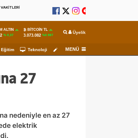
VAKİTLERİ
M ALTIN
BITCOIN TL
Üyelik
82
3.073.082
% 0,37
%0.987
MENÜ
Eğitim
Teknoloji
Köşe Yazarları
ına 27
tına nedeniyle en az 27
gede elektrik
di.