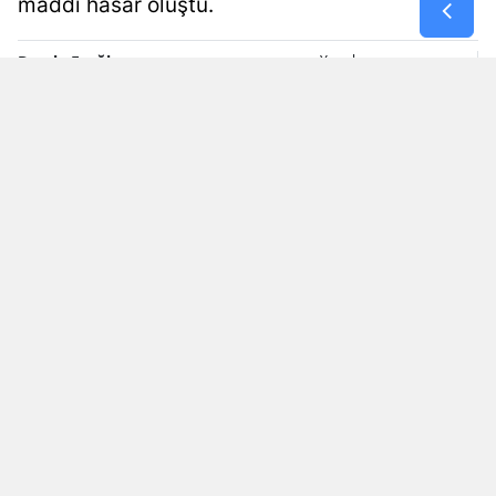
maddi hasar oluştu.
Samsun
Damla Eroğlu
Yayınlanma
07 Ağustos 2026 - 20:58
Siirt
Editör
Sinop
Sivas
Tekirdağ
Tokat
Trabzon
Tunceli
Şanlıurfa
Okunma Süresi: 1 dk
Uşak
Van