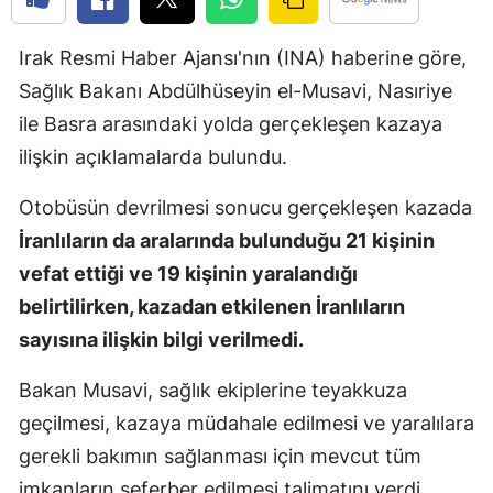
Edirne
Irak Resmi Haber Ajansı'nın (INA) haberine göre,
Elazığ
Sağlık Bakanı Abdülhüseyin el-Musavi, Nasıriye
Erzincan
ile Basra arasındaki yolda gerçekleşen kazaya
ilişkin açıklamalarda bulundu.
Erzurum
Otobüsün devrilmesi sonucu gerçekleşen kazada
Eskişehir
İranlıların da aralarında bulunduğu 21 kişinin
Gaziantep
vefat ettiği ve 19 kişinin yaralandığı
Giresun
belirtilirken, kazadan etkilenen İranlıların
sayısına ilişkin bilgi verilmedi.
Gümüşhan
Hakkari
Bakan Musavi, sağlık ekiplerine teyakkuza
geçilmesi, kazaya müdahale edilmesi ve yaralılara
Hatay
gerekli bakımın sağlanması için mevcut tüm
Isparta
imkanların seferber edilmesi talimatını verdi.