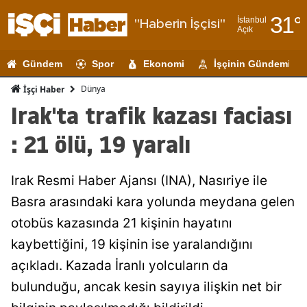
31
°
İstanbul
"Haberin İşçisi"
Açık
Adana
Gündem
Spor
Ekonomi
İşçinin Gündemi
Adıyaman
Dünya
İşçi Haber
Afyonkarahi
Irak'ta trafik kazası faciası
Ağrı
: 21 ölü, 19 yaralı
Amasya
Irak Resmi Haber Ajansı (INA), Nasıriye ile
Ankara
Basra arasındaki kara yolunda meydana gelen
Antalya
otobüs kazasında 21 kişinin hayatını
Artvin
kaybettiğini, 19 kişinin ise yaralandığını
açıkladı. Kazada İranlı yolcuların da
Aydın
bulunduğu, ancak kesin sayıya ilişkin net bir
Balıkesir