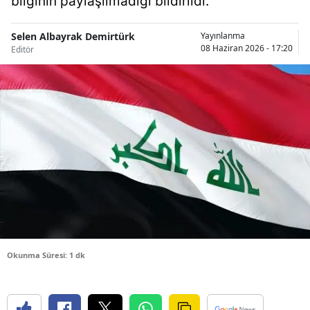
bilginin paylaşılmadığı bildirildi.
Bilecik
Selen Albayrak Demirtürk
Yayınlanma
Bingöl
08 Haziran 2026 - 17:20
Editör
Bitlis
Bolu
Burdur
Bursa
Çanakkale
Çankırı
Çorum
Okunma Süresi: 1 dk
Denizli
Diyarbakır