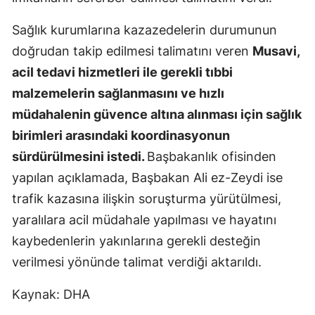
Mersin
Sağlık kurumlarına kazazedelerin durumunun
İstanbul
doğrudan takip edilmesi talimatını veren
Musavi,
acil tedavi hizmetleri ile gerekli tıbbi
İzmir
malzemelerin sağlanmasını ve hızlı
Kars
müdahalenin güvence altına alınması için sağlık
birimleri arasındaki koordinasyonun
Kastamonu
sürdürülmesini istedi.
Başbakanlık ofisinden
Kayseri
yapılan açıklamada, Başbakan Ali ez-Zeydi ise
Kırklareli
trafik kazasına ilişkin soruşturma yürütülmesi,
yaralılara acil müdahale yapılması ve hayatını
Kırşehir
kaybedenlerin yakınlarına gerekli desteğin
Kocaeli
verilmesi yönünde talimat verdiği aktarıldı.
Konya
Kaynak: DHA
Kütahya