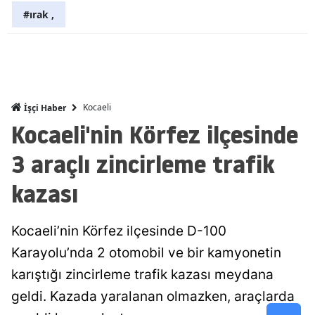
#ırak ,
Malatya
Manisa
Kahramanm
Mardin
Kocaeli
İşçi Haber
Kocaeli'nin Körfez ilçesinde
Muğla
3 araçlı zincirleme trafik
Muş
kazası
Nevşehir
Niğde
Kocaeli’nin Körfez ilçesinde D-100
Karayolu’nda 2 otomobil ve bir kamyonetin
Ordu
karıştığı zincirleme trafik kazası meydana
Rize
geldi. Kazada yaralanan olmazken, araçlarda
Sakarya