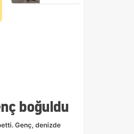
1 ölü, 2 yaralı
enç boğuldu
etti. Genç, denizde