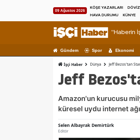
KÖŞE YAZARLARI
DÖVİZ
09 Ağustos 2026
HAVA DURUMU
KÜNYE
"Haberin İş
Gündem
Spor
Ekonomi
Dünya
Jeff Bezos'tan Sta
İşçi Haber
Jeff Bezos't
Amazon'un kurucusu milya
küresel uydu internet ağı
Selen Albayrak Demirtürk
Editör