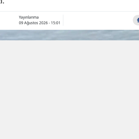
i.
Samsun
Yayınlanma
09 Ağustos 2026 - 15:01
Siirt
Sinop
Sivas
Tekirdağ
Tokat
Trabzon
Tunceli
Şanlıurfa
Uşak
Van