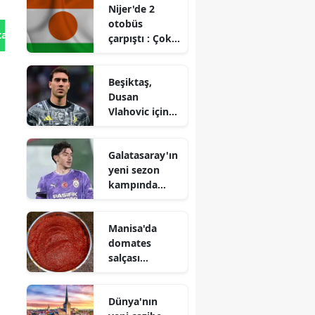
Nijer'de 2
otobüs
tan Gönder
çarpıştı : Çok
sayıda ölü ve
yaralı
Beşiktaş,
Dusan
Vlahovic için
yeni bir
teklifte
Galatasaray'ın
bulundu mu?
yeni sezon
kampında
Jankat Yılmaz
dikkat
Manisa'da
çekiyor!
domates
salçası
hazırlıkları
neden hız
Dünya'nın
kazandı?