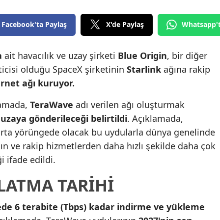
Edirne
Facebook'ta Paylaş
X'de Paylaş
Whatsapp'
Elazığ
Erzincan
a
ait havacılık ve uzay şirketi
Blue Origin
, bir diğer
ticisi olduğu SpaceX şirketinin
Starlink
ağına rakip
Erzurum
rnet ağı kuruyor.
Eskişehir
lamada,
TeraWave
adı verilen ağı oluşturmak
Gaziantep
uzaya gönderileceği belirtildi
. Açıklamada,
e orta yörüngede olacak bu uydularla dünya genelinde
Giresun
ın ve rakip hizmetlerden daha hızlı şekilde daha çok
Gümüşhane
 ifade edildi.
Hakkari
LATMA TARIHI
Hatay
ede 6 terabite (Tbps) kadar indirme ve yükleme
Isparta