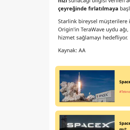
hızı
sunacağı bilgisi verilen
çeyreğinde fırlatılmaya
başl
Starlink bireysel müşterilere
Origin'in TeraWave uydu ağı, 
hizmet sağlamayı hedefliyor.
Kaynak: AA
Space
#Tekno
Space
mı?