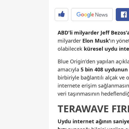
ABD'li milyarder Jeff Bezos'
milyarder
Elon Musk'
ın yöne
olabilecek
küresel uydu inte
Blue Origin'den yapılan açık
amacıyla
5 bin 408 uydunun 
birbiriyle bağlantılı alçak v
internete erişim sağlanmasın
veri taşınmasının hedeflendiği
TERAWAVE FIR
Uydu internet ağının saniy