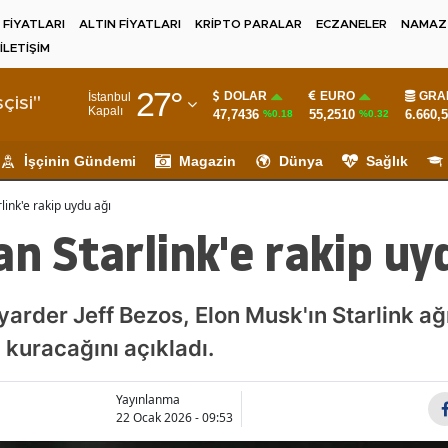
 FİYATLARI
ALTIN FİYATLARI
KRİPTO PARALAR
ECZANELER
NAMAZ 
İLETİŞİM
Adana
27
°
DOLAR
EURO
GRA
İstanbul
Adıyaman
çisi"
Kapalı
47,7436
55,2510
6.660,
%0.18
%0.32
Afyonkarahisar
İşçinin Gündemi
Magazin
Dünya
Sağlık
Ağrı
rlink'e rakip uydu ağı
Amasya
an Starlink'e rakip uy
Ankara
Antalya
rder Jeff Bezos, Elon Musk'ın Starlink ağ
 kuracağını açıkladı.
Artvin
Aydın
Yayınlanma
22 Ocak 2026 - 09:53
Balıkesir