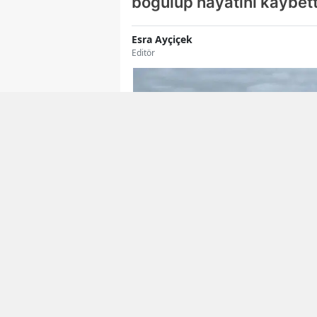
boğulup hayatını kaybett
Esra Ayçiçek
Editör