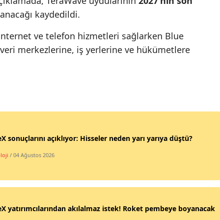
 açıklamada, TeraWave uydularının
2027'nin son
anacağı kaydedildi.
Mersin
İstanbul
 internet ve telefon hizmetleri sağlarken Blue
veri merkezlerine, iş yerlerine ve hükümetlere
İzmir
Kars
Kastamonu
Kayseri
Kırklareli
X sonuçlarını açıklıyor: Hisseler neden yarı yarıya düştü?
Kırşehir
loji
/ 04 Ağustos 2026
Kocaeli
Konya
X yatırımcılarından akılalmaz istek! Roket pembeye boyanacak
Kütahya