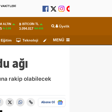
VAKİTLERİ
M ALTIN
BITCOIN TL
Üyelik
55
3.094.017
% 2,59
%0.033
MENÜ
Eğitim
Teknoloji
Köşe Yazarları
du ağı
ına rakip olabilecek
Abone Ol