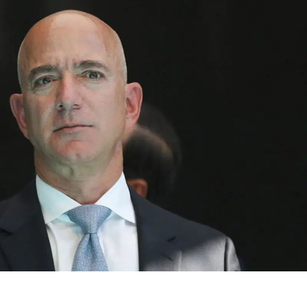
Bilecik
Bingöl
Bitlis
Bolu
Burdur
Bursa
Çanakkale
Çankırı
Çorum
Denizli
Diyarbakır