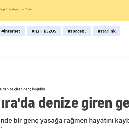
Malatya
loji
/ 02 Ağustos 2026
Manisa
#internet
#JEFF BEZOS
#spacex ,
#starlink
Kahramanmaraş
Mardin
Muğla
Muş
Nevşehir
da denize giren genç boğuldu
Niğde
ıra'da denize giren g
Ordu
Rize
sinde bir genç yasağa rağmen hayatını kayb
Sakarya