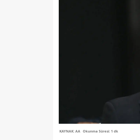
KAYNAK: AA
Okunma Süresi: 1 dk