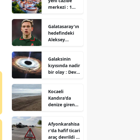
yeni cazibe
merkezi : 1
milyonluk
nüfusuyla
Galatasaray'ın
hangi ülke
hedefindeki
öne çıkıyor?
Aleksey
Batrakov için
Lokomotiv
Galaksinin
Moskova'dan
kıyısında nadir
açıklama geldi
bir olay : Dev
mi?
kara delik
yıldızı
Kocaeli
parçaladı
Kandıra'da
denize giren
genç boğuldu
Afyonkarahisa
r'da hafif ticari
araç devrildi :