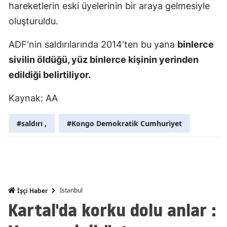
hareketlerin eski üyelerinin bir araya gelmesiyle
Mersin
oluşturuldu.
İstanbul
ADF'nin saldırılarında 2014'ten bu yana
binlerce
İzmir
sivilin öldüğü, yüz binlerce kişinin yerinden
edildiği belirtiliyor.
Kars
Kastamonu
Kaynak: AA
Kayseri
#saldırı ,
#Kongo Demokratik Cumhuriyet
Kırklareli
Kırşehir
Kocaeli
İstanbul
İşçi Haber
Konya
Kartal'da korku dolu anlar :
Kütahya