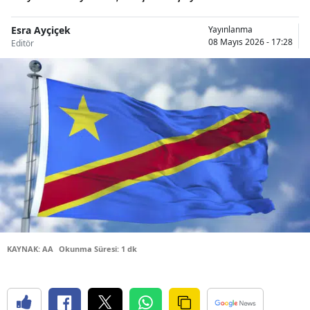
Bilecik
Esra Ayçiçek
Yayınlanma
08 Mayıs 2026 - 17:28
Bingöl
Editör
Bitlis
Bolu
Burdur
Bursa
Çanakkale
Çankırı
Çorum
KAYNAK: AA
Okunma Süresi: 1 dk
Denizli
Diyarbakır