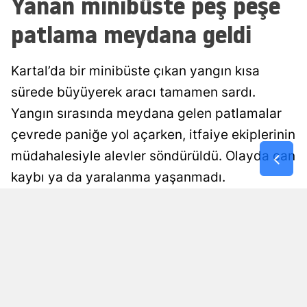
Yanan minibüste peş peşe
Malatya
patlama meydana geldi
Manisa
Kartal’da bir minibüste çıkan yangın kısa
Kahramanm
sürede büyüyerek aracı tamamen sardı.
Mardin
Yangın sırasında meydana gelen patlamalar
çevrede paniğe yol açarken, itfaiye ekiplerinin
Muğla
müdahalesiyle alevler söndürüldü. Olayda can
Muş
kaybı ya da yaralanma yaşanmadı.
Nevşehir
Damla Eroğlu
Yayınlanma
Niğde
07 Ağustos 2026 - 00:56
Editör
Ordu
Rize
Sakarya