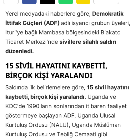
Edirne
Yerel medyadaki haberlere göre,
Demokratik
Elazığ
İttifak Güçleri (ADF)
adlı isyancı grubun üyeleri,
Ituri'ye bağlı Mambasa bölgesindeki Biakato
Erzincan
Ticaret Merkezi'nde
sivillere silahlı saldırı
Erzurum
düzenledi.
Eskişehir
15 SIVIL HAYATINI KAYBETTI,
Gaziantep
BIRÇOK KIŞI YARALANDI
Giresun
Saldırıda ilk belirlemelere göre,
15 sivil hayatını
kaybetti, birçok kişi yaralandı.
Uganda ve
Gümüşhan
KDC'de 1990'ların sonlarından itibaren faaliyet
Hakkari
göstermeye başlayan ADF, Uganda Ulusal
Hatay
Kurtuluş Ordusu (NALU), Uganda Müslüman
Kurtuluş Ordusu ve Tebliğ Cemaati gibi
Isparta