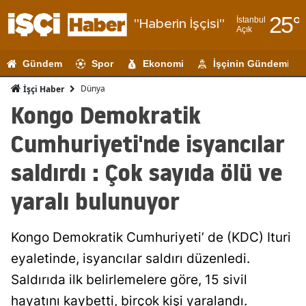
25
°
İstanbul
"Haberin İşçisi"
Açık
Adana
Gündem
Spor
Ekonomi
İşçinin Gündemi
Adıyaman
Dünya
İşçi Haber
Afyonkarahi
Kongo Demokratik
Ağrı
Cumhuriyeti'nde isyancılar
Amasya
saldırdı : Çok sayıda ölü ve
Ankara
yaralı bulunuyor
Antalya
Kongo Demokratik Cumhuriyeti’ de (KDC) Ituri
Artvin
eyaletinde, isyancılar saldırı düzenledi.
Aydın
Saldırıda ilk belirlemelere göre, 15 sivil
Balıkesir
hayatını kaybetti, birçok kişi yaralandı.