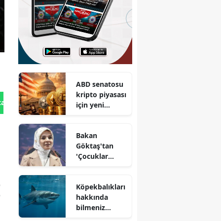
ABD senatosu
kripto piyasası
tan Gönder
için yeni
düzenlemeler
üzerinde mi
Bakan
çalışıyor?
Göktaş'tan
'Çocuklar
Güvende'
ekipleri
I
Köpekbalıkları
hakkında
hakkında
açıklama
bilmeniz
gereken