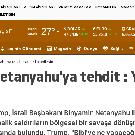
 FİYATLARI
ALTIN FİYATLARI
KRİPTO PARALAR
ECZANELER
NAMAZ 
İLETİŞİM
Adana
27
°
DOLAR
EURO
GRA
İstanbul
Adıyaman
çisi"
Kapalı
47,7436
55,2510
6.660,
%0.18
%0.32
Afyonkarahisar
İşçinin Gündemi
Magazin
Dünya
Sağlık
Ağrı
u'ya tehdit : Yalnız kalabilirsin
Amasya
tanyahu'ya tehdit : 
Ankara
Antalya
Artvin
, İsrail Başbakanı Binyamin Netanyahu ile
Aydın
lik saldırıların bölgesel bir savaşa dönüşm
Balıkesir
ısında bulundu. Trump, "Bibi'ye ne yapacağ