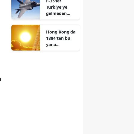
F-35'ler
Türkiye'ye
gelmeden
hangi yeni
özellikleri
Hong Kong'da
kazanıyor?
1884'ten bu
yana
görülmemiş
sıcaklık
rekoru kırıldı
mı?
ı