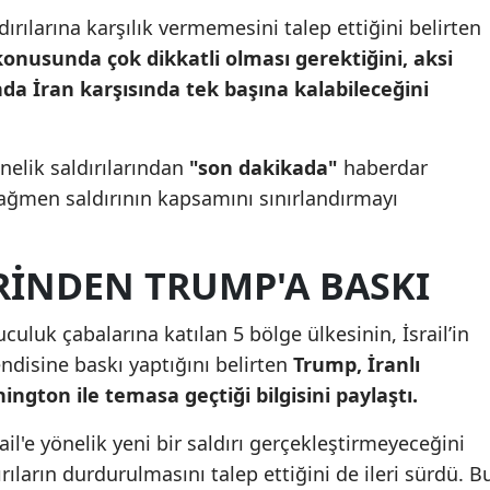
ırılarına karşılık vermemesini talep ettiğini belirten
Mersin
konusunda çok dikkatli olması gerektiğini, aksi
İstanbul
da İran karşısında tek başına kalabileceğini
İzmir
Kars
nelik saldırılarından
"son dakikada"
haberdar
rağmen saldırının kapsamını sınırlandırmayı
Kastamonu
Kayseri
RINDEN TRUMP'A BASKI
Kırklareli
culuk çabalarına katılan 5 bölge ülkesinin, İsrail’in
Kırşehir
endisine baskı yaptığını belirten
Trump, İranlı
Kocaeli
ington ile temasa geçtiği bilgisini paylaştı.
Konya
il'e yönelik yeni bir saldırı gerçekleştirmeyeceğini
rıların durdurulmasını talep ettiğini de ileri sürdü. B
Kütahya