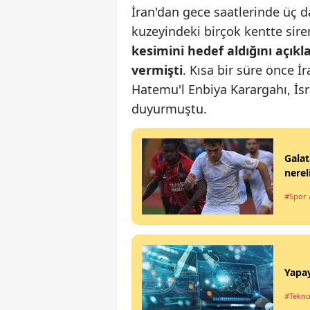
İran'dan gece saatlerinde üç da
kuzeyindeki birçok kentte sire
kesimini hedef aldığını açıkl
vermişti
. Kısa bir süre önce İr
Hatemu'l Enbiya Karargahı, İs
duyurmuştu.
Galat
nerel
#Spor
Yapa
#Tekno