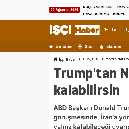
KÖŞE YAZARLARI
DÖVİZ
09 Ağustos 2026
HAVA DURUMU
KÜNYE
"Haberin İş
Gündem
Spor
Ekonomi
Dünya
Trump'tan Netanyah
İşçi Haber
Trump'tan Ne
kalabilirsin
ABD Başkanı Donald Trump
görüşmesinde, İran’a yöne
yalnız kalabileceği uyar