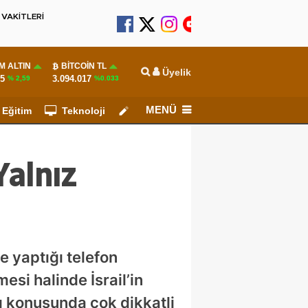
VAKİTLERİ
M ALTIN
BITCOIN TL
Üyelik
55
3.094.017
% 2,59
%0.033
MENÜ
Eğitim
Teknoloji
Köşe Yazarları
Yalnız
 yaptığı telefon
esi halinde İsrail’in
ı konusunda çok dikkatli