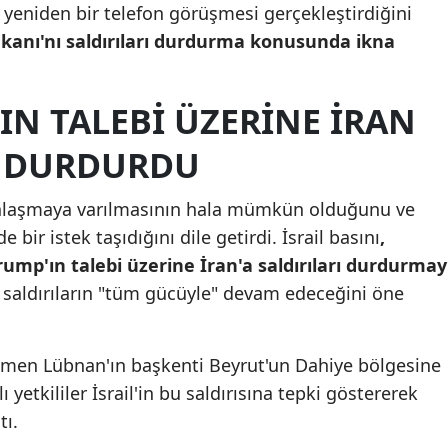
yeniden bir telefon görüşmesi gerçekleştirdiğini
Malatya
kanı'nı saldırıları durdurma konusunda ikna
Manisa
'IN TALEBİ ÜZERİNE İRAN
Kahramanmaraş
I DURDURDU
Mardin
Muğla
 anlaşmaya varılmasının hala mümkün olduğunu ve
bir istek taşıdığını dile getirdi.
İsrail basını
,
Muş
mp'ın talebi üzerine İran'a saldırıları durdurmay
Nevşehir
saldırıların "tüm gücüyle" devam edeceğini öne
Niğde
Ordu
ğmen Lübnan'ın başkenti Beyrut'un Dahiye bölgesine
ı yetkililer İsrail'in bu saldırısına tepki göstererek
Rize
tı.
Sakarya