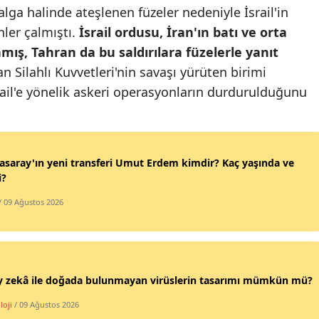
lga halinde ateşlenen füzeler nedeniyle İsrail'in
Samsun
nler çalmıştı.
İsrail ordusu, İran'ın batı ve orta
amış, Tahran da bu saldırılara füzelerle yanıt
Siirt
an Silahlı Kuvvetleri'nin savaşı yürüten birimi
Sinop
rail'e yönelik askeri operasyonların durdurulduğunu
Sivas
Tekirdağ
asaray'ın yeni transferi Umut Erdem kimdir? Kaç yaşında ve
Tokat
i?
Trabzon
/ 09 Ağustos 2026
Tunceli
Şanlıurfa
y zekâ ile doğada bulunmayan virüslerin tasarımı mümkün mü?
Uşak
loji
/ 09 Ağustos 2026
Van