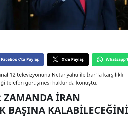
Edirne
Elazığ
Erzincan
Erzurum
Eskişehir
Facebook'ta Paylaş
X'de Paylaş
Whatsapp'
Gaziantep
nal 12 televizyonuna Netanyahu ile İran’la karşılıklı
Giresun
rdiği telefon görüşmesi hakkında konuştu.
Gümüşhane
IR ZAMANDA İRAN
Hakkari
K BAŞINA KALABILECEĞIN
Hatay
Isparta