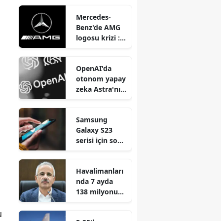
şaşırtıcı
Mercedes-
gerçekler
Benz'de AMG
nelerdir?
logosu krizi :
Sürücüler
yanıklar ile
OpenAI'da
karşılaşınca ne
otonom yapay
olacak?
zeka Astra'nın
kontrolden
kaçması
Samsung
sonrası ne
Galaxy S23
oldu?
serisi için son
android
güncellemesi
Havalimanları
ne zaman
nda 7 ayda
gelecek?
138 milyonu
aşkın yolcuya
hizmet verildi
u