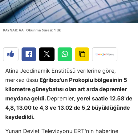
Edirne
Elazığ
KAYNAK: AA
Okunma Süresi: 1 dk
Erzincan
Erzurum
Eskişehir
Atina Jeodinamik Enstitüsü verilerine göre,
Gaziantep
merkez üssü
Eğriboz'un Prokopiu bölgesinin 5
Giresun
kilometre güneybatısı olan art arda depremler
Gümüşhan
meydana geldi.
Depremler,
yerel saatle 12.58'de
4,8, 13.00'te 4,3 ve 13.02'de 5,2 büyüklüğünde
Hakkari
kaydedildi.
Hatay
Yunan Devlet Televizyonu ERT'nin haberine
Isparta