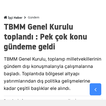
Malatya
Manisa
Gündem
İşçi Haber
TBMM Genel Kurulu
Kahramanm
toplandı : Pek çok konu
Mardin
gündeme geldi
Muğla
Muş
TBMM Genel Kurulu, toplanıp milletvekillerinin
Nevşehir
gündem dışı konuşmalarıyla çalışmalarına
başladı. Toplantıda bölgesel altyapı
Niğde
yatırımlarından dış politika gelişmelerine
Ordu
kadar çeşitli başlıklar ele alındı.
Rize
Esra Ayçiçek
Yayınlanma
Sakarya
09 Ağustos 2026 - 15:29
Editör