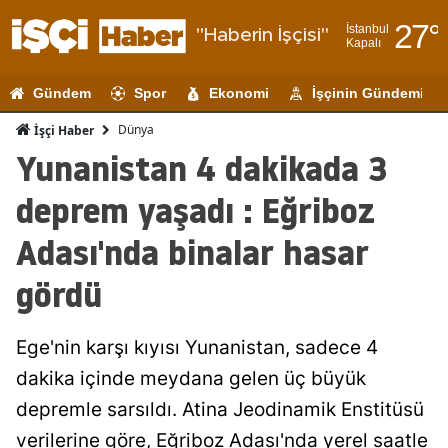
27
°
İstanbul
"Haberin İşçisi"
Kapalı
Adana
Gündem
Spor
Ekonomi
İşçinin Gündemi
Adıyaman
Dünya
İşçi Haber
Afyonkarahi
Yunanistan 4 dakikada 3
Ağrı
deprem yaşadı : Eğriboz
Amasya
Adası'nda binalar hasar
Ankara
gördü
Antalya
Ege'nin karşı kıyısı Yunanistan, sadece 4
Artvin
dakika içinde meydana gelen üç büyük
Aydın
depremle sarsıldı. Atina Jeodinamik Enstitüsü
Balıkesir
verilerine göre, Eğriboz Adası'nda yerel saatle