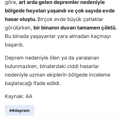
göre,
art arda gelen depremler nedeniyle
Mersin
bölgede heyelan yaşandı ve çok sayıda evde
hasar oluştu.
Birçok evde büyük çatlaklar
İstanbul
görülürken,
bir binanın duvarı tamamen çöktü.
İzmir
Bu binada yaşayanlar yara almadan kaçmayı
Kars
başardı.
Kastamonu
Deprem nedeniyle ölen ya da yaralanan
bulunmazken, binalardaki ciddi hasarlar
Kayseri
nedeniyle uzman ekiplerin bölgede inceleme
Kırklareli
başlatacağı ifade edildi.
Kırşehir
Kaynak: AA
Kocaeli
##deprem
Konya
Kütahya