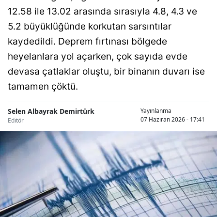
12.58 ile 13.02 arasında sırasıyla 4.8, 4.3 ve
Bilecik
5.2 büyüklüğünde korkutan sarsıntılar
Bingöl
kaydedildi. Deprem fırtınası bölgede
Bitlis
heyelanlara yol açarken, çok sayıda evde
Bolu
devasa çatlaklar oluştu, bir binanın duvarı ise
tamamen çöktü.
Burdur
Bursa
Selen Albayrak Demirtürk
Yayınlanma
07 Haziran 2026 - 17:41
Editör
Çanakkale
Çankırı
Çorum
Denizli
Diyarbakır