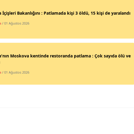
Malatya
 İçişleri Bakanlığını : Patlamada kişi 3 öldü, 15 kişi de yaralandı
Manisa
a
/ 01 Ağustos 2026
Kahramanmaraş
Mardin
'nın Moskova kentinde restoranda patlama : Çok sayıda ölü ve
Muğla
ı
Muş
a
/ 01 Ağustos 2026
Nevşehir
Niğde
Ordu
Rize
Sakarya