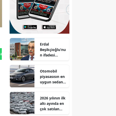
Erdal
Beşikçioğlu’nu
tan Gönder
n ifadesi
ortaya çıktı :
Aylık geliri 2,5
Otomobil
milyon TL
piyasasısın en
uygun sedan
tipi aracı!
Egea'dan
2026 yılının ilk
80.900 TL daha
altı ayında en
ucuz!
çok satılan
otomobil