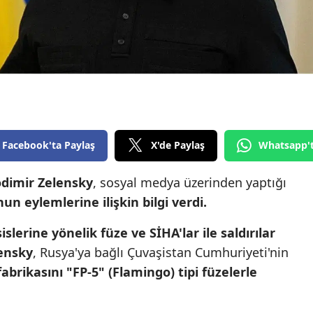
Edirne
Elazığ
Erzincan
Erzurum
Eskişehir
Facebook'ta Paylaş
X'de Paylaş
Whatsapp'
Gaziantep
dimir Zelensky
, sosyal medya üzerinden yaptığı
Giresun
n eylemlerine ilişkin bilgi verdi.
Gümüşhane
islerine yönelik füze ve SİHA'lar ile saldırılar
Hakkari
lensky
, Rusya'ya bağlı Çuvaşistan Cumhuriyeti'nin
fabrikasını "FP-5" (Flamingo) tipi füzelerle
Hatay
Isparta