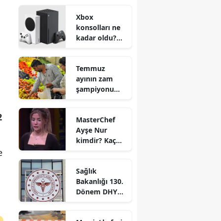
markaları belli
Xbox
oldu
konsolları ne
kadar oldu?
Zam yapılacak
mı?
Temmuz
ayının zam
şampiyonu
hangi ürün
oldu?
2
MasterChef
Ayşe Nur
kimdir? Kaç
yaşında ve
e
nereli?
Sağlık
Bakanlığı 130.
Dönem DHY
kurası ne
zaman