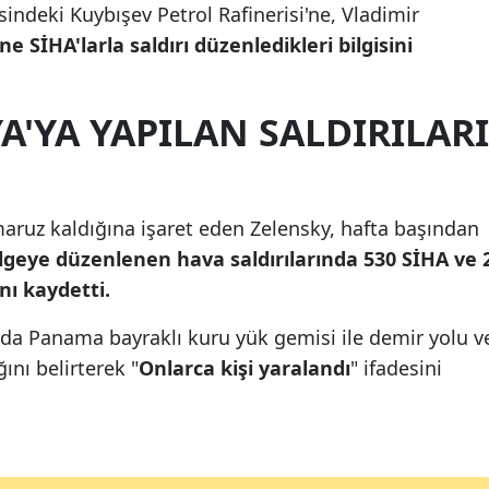
indeki Kuybışev Petrol Rafinerisi'ne, Vladimir
Mersin
ine SİHA'larla saldırı düzenledikleri bilgisini
İstanbul
'YA YAPILAN SALDIRILARI
İzmir
Kars
Kastamonu
maruz kaldığına işaret eden Zelensky, hafta başından
Kayseri
geye düzenlenen hava saldırılarında 530 SİHA ve 
nı kaydetti.
Kırklareli
ında Panama bayraklı kuru yük gemisi ile demir yolu v
Kırşehir
ğını belirterek "
Onlarca kişi yaralandı
" ifadesini
Kocaeli
Konya
Kütahya