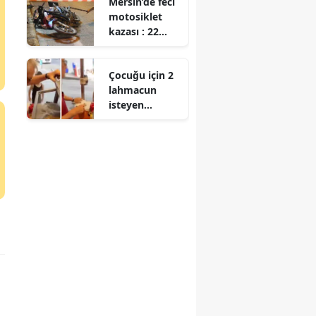
Mersin’de feci
çekilecek?
motosiklet
Sonuçlar ne
kazası : 22
zaman
yaşındaki
açıklanacak?
sürücü
Çocuğu için 2
hayatını
lahmacun
kaybetti
isteyen
anneyle
tartışmıştı