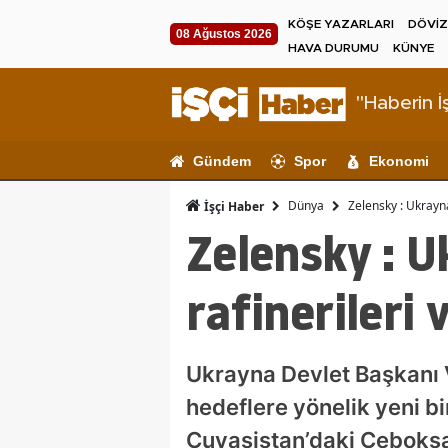
KÖŞE YAZARLARI
DÖVİZ
08 Ağustos 2026
HAVA DURUMU
KÜNYE
"Haberin İş
Gündem
Spor
Ekonomi
Dünya
Zelensky : Ukrayna 
İşçi Haber
Zelensky : U
rafinerileri 
Ukrayna Devlet Başkanı 
hedeflere yönelik yeni bi
Çuvaşistan’daki Çeboksar