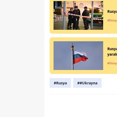
Rusya
#Düny
Rusya
yaral
#Düny
#Rusya
##Ukrayna