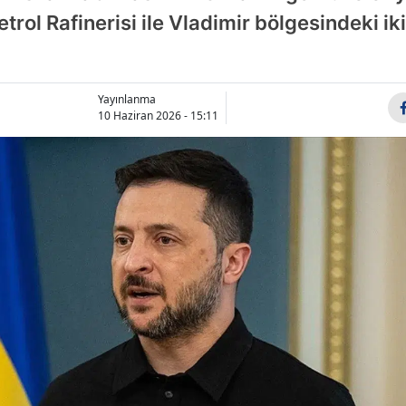
rol Rafinerisi ile Vladimir bölgesindeki iki 
Bilecik
Bingöl
Bitlis
Yayınlanma
10 Haziran 2026 - 15:11
Bolu
Burdur
Bursa
Çanakkale
Çankırı
Çorum
Denizli
Diyarbakır