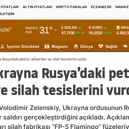
 FİYATLARI
ALTIN FİYATLARI
KRİPTO PARALAR
ECZANELER
NAMAZ 
İLETİŞİM
Adana
31
°
DOLAR
EURO
GRA
İstanbul
Adıyaman
çisi"
Açık
47,7436
55,2510
6.660,
%0.18
%0.32
Afyonkarahisar
İşçinin Gündemi
Magazin
Dünya
Sağlık
Ağrı
Rusya’daki petrol rafinerileri ve silah tesislerini vurdu
Amasya
krayna Rusya’daki pet
Ankara
ve silah tesislerini vu
Antalya
Artvin
Volodimir Zelenskiy, Ukrayna ordusunun Rus
Aydın
r saldırı gerçekleştirdiğini açıkladı. Açıkl
Balıkesir
ı silah fabrikası “FP-5 Flamingo” füzeleri