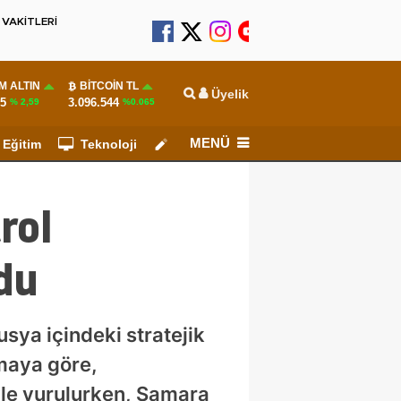
VAKİTLERİ
M ALTIN
BITCOIN TL
Üyelik
55
3.096.544
% 2,59
%0.065
MENÜ
Eğitim
Teknoloji
Köşe Yazarları
rol
rdu
ya içindeki stratejik
amaya göre,
yle vurulurken, Samara